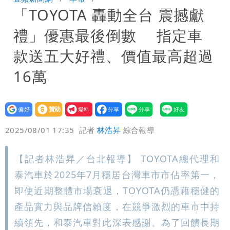
「TOYOTA 轟動全台 震撼獻
團有機會詐騙慈濟的就是民進黨
營建署前處長收廠商百萬賄款 終判3年
禮」優惠最後倒數 指定車
8月將入監
當年缺疫苗缺快篩缺口罩 王鴻薇：陳時
款送五大好禮、價值最高超過
中哪來勇氣要別人道歉
16萬
設為
贊助
我要
偏好
壹蘋
爆料
2025/08/01 17:35
記者
林浩昇
綜合報導
【記者林浩昇／台北報導】 TOYOTA總代理和
泰汽車於2025年7月穩居台灣車市市佔率第一，
即使近期整體市場衰退，TOYOTA仍憑藉穩健的
產品實力與品牌信賴度，在競爭激烈的車市中持
續領先，和泰汽車對此深表感謝。為了回饋長期