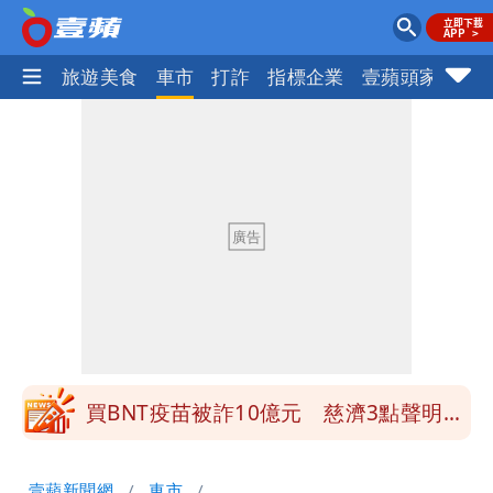
地產王
旅遊美食
車市
打詐
指標企業
壹蘋頭家
健
營建署前處長收廠商百萬賄款 終判3年
8月將入監
當年缺疫苗缺快篩缺口罩 王鴻薇：陳時
中哪來勇氣要別人道歉
兆基風暴！前董座李建成移送北檢 是否
聲押？交保？複訊後揭曉
慈濟買BNT遭詐10億元 蔡英文：政府
很多謹慎判斷當時未被理解
買BNT疫苗被詐10億元 慈濟3點聲明：
不排除民事訴訟求償
「陳時中怎麼有臉發文」 李明璇：讓詐
壹蘋新聞網
車市