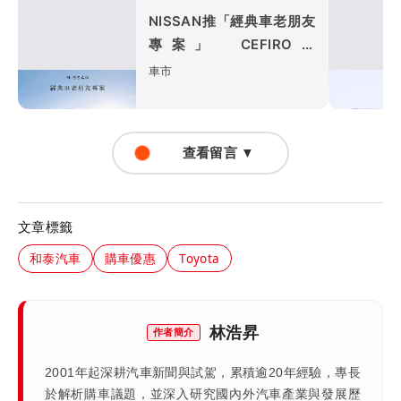
NISSAN推「經典車老朋友
專案」 CEFIRO、
INFINITI指定車款回廠享零
車市
件1折起優惠
查看留言 ▼
文章標籤
和泰汽車
購車優惠
Toyota
林浩昇
作者簡介
2001年起深耕汽車新聞與試駕，累積逾20年經驗，專長
於解析購車議題，並深入研究國內外汽車產業與發展歷