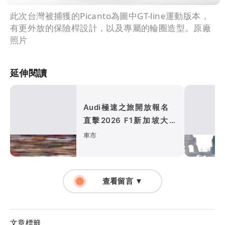
此次台灣被捕獲的Picanto為圖中GT-line運動版本，
有更外放的保險桿設計，以及專屬的輪圈造型。原廠
照片
延伸閱讀
Audi極速之旅開放報名
直擊2026 F1新加坡大獎
賽、走進四環競速世界
車市
查看留言 ▼
文章標籤