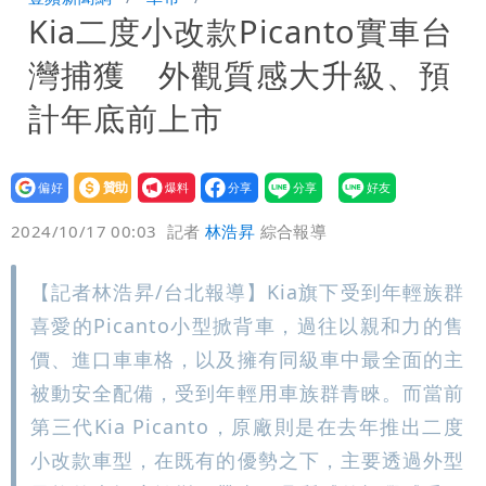
Kia二度小改款Picanto實車台
恐下500毫米
白海豚接近「北台灣大雨特報」 氣象
灣捕獲 外觀質感大升級、預
署：本島陸警機率低
影片｜颱風接近硬闖海邊觀浪「4口
計年底前上市
家-1」 9歲兒捲入海裡消失了
設為
贊助
我要
偏好
壹蘋
爆料
2024/10/17 00:03
記者
林浩昇
綜合報導
【記者林浩昇/台北報導】Kia旗下受到年輕族群
喜愛的Picanto小型掀背車，過往以親和力的售
價、進口車車格，以及擁有同級車中最全面的主
被動安全配備，受到年輕用車族群青睞。而當前
第三代Kia Picanto，原廠則是在去年推出二度
小改款車型，在既有的優勢之下，主要透過外型