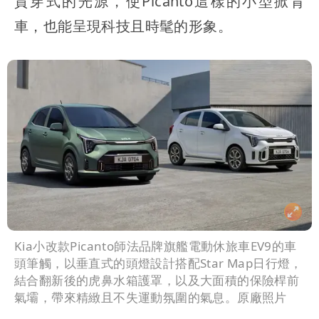
貫穿式的光源，使Picanto這樣的小型掀背
車，也能呈現科技且時髦的形象。
Kia小改款Picanto師法品牌旗艦電動休旅車EV9的車
頭筆觸，以垂直式的頭燈設計搭配Star Map日行燈，
結合翻新後的虎鼻水箱護罩，以及大面積的保險桿前
氣壩，帶來精緻且不失運動氛圍的氣息。原廠照片