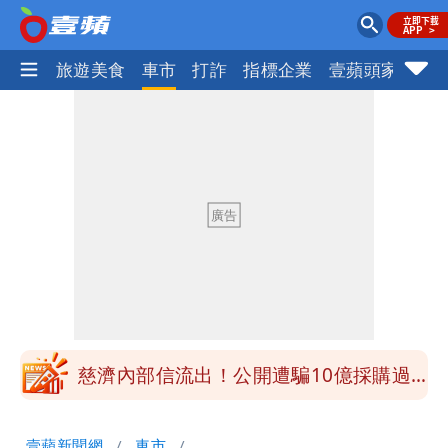
地產王
旅遊美食
車市
打詐
指標企業
壹蘋頭家
健
白海豚接近「北台灣大雨特報」 氣象
署：本島陸警機率低
影片｜颱風接近硬闖海邊觀浪「4口
家-1」 9歲兒捲入海裡消失了
買BNT遭詐10億元 王尚智疑「慈濟決
策高層牽涉其中」才不提告
柯文哲陪媽媽過父親節 分享「爸爸留給
我最重要的一課」
慈濟內部信流出！公開遭騙10億採購過
程
白海豚颱風來了！8地大雨特報 24小時
壹蘋新聞網
車市