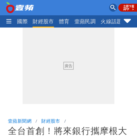
社會
國際
財經股市
體育
壹蘋民調
火線話題
Foc
壹蘋新聞網
財經股市
全台首創！將來銀行攜摩根大