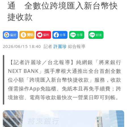
通 全數位跨境匯入新台幣快
捷收款
設為
贊助
我要
偏好
壹蘋
爆料
2026/06/15 18:40
記者
許麗珍
綜合報導
【記者許麗珍／台北報導】純網銀「將來銀行
NEXT BANK」攜手摩根大通推出全台首創全數
位小額「跨境匯入新台幣快捷收款」服務，收款
僅需操作App免臨櫃、免紙本且再免手續費；跨
境旅宿、電商等收款最快次一營業日即可到帳。