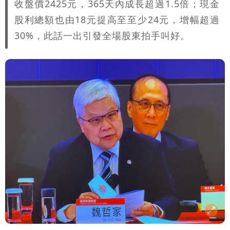
收盤價2425元，365天內成長超過1.5倍；現金
股利總額也由18元提高至至少24元，增幅超過
30%，此話一出引發全場股東拍手叫好。