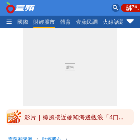
社會
國際
財經股市
體育
壹蘋民調
火線話題
Foc
白海豚接近「北台灣大雨特報」 氣象
署：本島陸警機率低
白海豚降雨注意！10縣市豪雨特報 今
晚至明下午受影響
白海豚逼近！淡江大橋21時封閉機車道
明年總預算「史上最強」10大亮點 李
慧芝：今年的送立院345天還在審
影片｜颱風接近硬闖海邊觀浪「4口
家-1」 9歲兒捲入海裡消失了
買BNT遭詐10億元 王尚智疑「慈濟決
壹蘋新聞網
財經股市