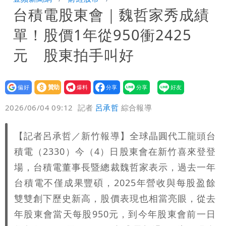
台積電股東會｜魏哲家秀成績
策高層牽涉其中」才不提告
柯文哲陪媽媽過父親節 分享「爸爸留給
單！股價1年從950衝2425
我最重要的一課」
慈濟內部信流出！公開遭騙10億採購過
元 股東拍手叫好
程
白海豚颱風來了！8地大雨特報 24小時
設為
贊助
我要
恐下500毫米
白海豚接近「北台灣大雨特報」 氣象
偏好
壹蘋
爆料
2026/06/04 09:12
記者
呂承哲
綜合報導
署：本島陸警機率低
白海豚降雨注意！10縣市豪雨特報 今
【記者呂承哲／新竹報導】全球晶圓代工龍頭台
晚至明下午受影響
積電（2330）今（4）日股東會在新竹喜來登登
場，台積電董事長暨總裁魏哲家表示，過去一年
台積電不僅成果豐碩，2025年營收與每股盈餘
雙雙創下歷史新高，股價表現也相當亮眼，從去
年股東會當天每股950元，到今年股東會前一日