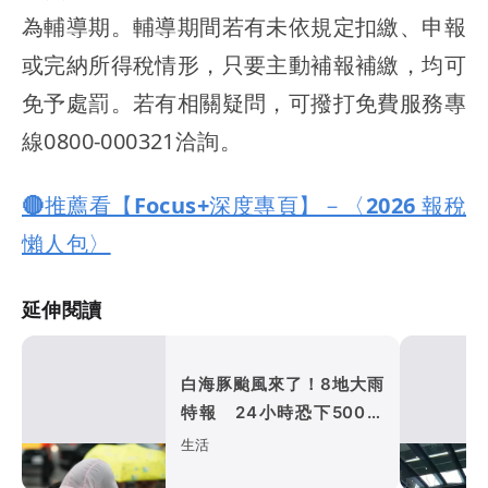
為輔導期。輔導期間若有未依規定扣繳、申報
或完納所得稅情形，只要主動補報補繳，均可
免予處罰。若有相關疑問，可撥打免費服務專
線0800-000321洽詢。
🔴推薦看【Focus+深度專頁】－〈2026 報稅
懶人包〉
延伸閱讀
白海豚颱風來了！8地大雨
特報 24小時恐下500毫
米
生活