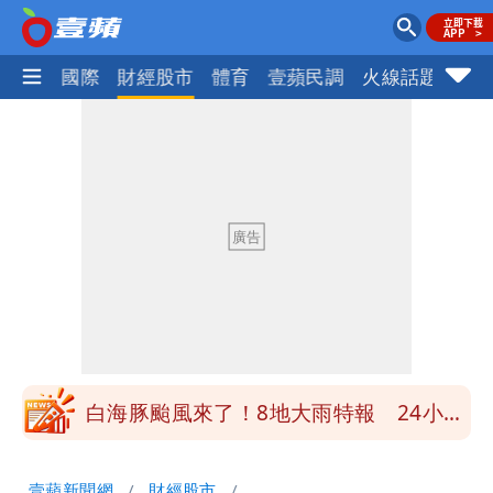
社會
國際
財經股市
體育
壹蘋民調
火線話題
Foc
男童躍下2.6米高台摔斷腳後跟 妹妹揭
原因「模仿超人力霸王」
買BNT遭詐10億元 王尚智疑「慈濟決
策高層牽涉其中」才不提告
柯文哲陪媽媽過父親節 分享「爸爸留給
我最重要的一課」
慈濟內部信流出！公開遭騙10億採購過
程
白海豚颱風來了！8地大雨特報 24小時
恐下500毫米
白海豚接近「北台灣大雨特報」 氣象
壹蘋新聞網
財經股市