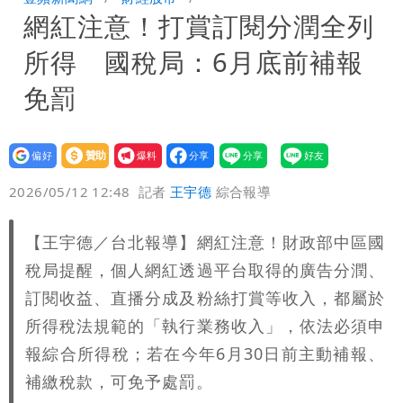
網紅注意！打賞訂閱分潤全列
署：本島陸警機率低
男童躍下2.6米高台摔斷腳後跟 妹妹揭
所得 國稅局：6月底前補報
原因「模仿超人力霸王」
買BNT遭詐10億元 王尚智疑「慈濟決
免罰
策高層牽涉其中」才不提告
設為
贊助
我要
偏好
壹蘋
爆料
2026/05/12 12:48
記者
王宇德
綜合報導
【王宇德／台北報導】網紅注意！財政部中區國
稅局提醒，個人網紅透過平台取得的廣告分潤、
訂閱收益、直播分成及粉絲打賞等收入，都屬於
所得稅法規範的「執行業務收入」，依法必須申
報綜合所得稅；若在今年6月30日前主動補報、
補繳稅款，可免予處罰。