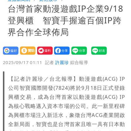
台灣首家動漫遊戲IP企業9/18
團有機會詐騙慈濟的就是民進黨
營建署前處長收廠商百萬賄款 終判3年
登興櫃 智寶手握逾百個IP跨
8月將入監
當年缺疫苗缺快篩缺口罩 王鴻薇：陳時
界合作全球佈局
中哪來勇氣要別人道歉
設為
贊助
我要
偏好
壹蘋
爆料
2025/09/17 01:11
記者
許麗珍
綜合報導
【記者許麗珍／台北報導】動漫遊戲(ACG) IP
公司智寶國際開發(7824)將於9月18日正式登錄
興櫃交易，成為台灣首家以動漫遊戲(ACG) IP
為核心戰略邁入資本市場的公司。此一新里程碑
為興櫃市場注入新活水，象徵台灣ACG產業開啟
全新局面，智寶也是台灣首家且唯一具有日本動