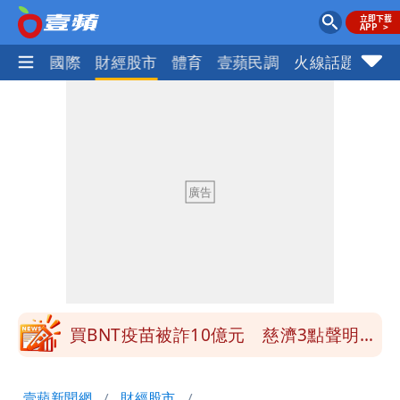
社會
國際
財經股市
體育
壹蘋民調
火線話題
Foc
營建署前處長收廠商百萬賄款 終判3年
8月將入監
當年缺疫苗缺快篩缺口罩 王鴻薇：陳時
中哪來勇氣要別人道歉
兆基風暴！前董座李建成移送北檢 是否
聲押？交保？複訊後揭曉
慈濟買BNT遭詐10億元 蔡英文：政府
很多謹慎判斷當時未被理解
買BNT疫苗被詐10億元 慈濟3點聲明：
不排除民事訴訟求償
「陳時中怎麼有臉發文」 李明璇：讓詐
壹蘋新聞網
財經股市