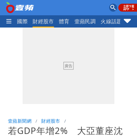
社會
國際
財經股市
體育
壹蘋民調
火線話題
Foc
壹蘋新聞網
財經股市
若GDP年增2% 大亞董座沈