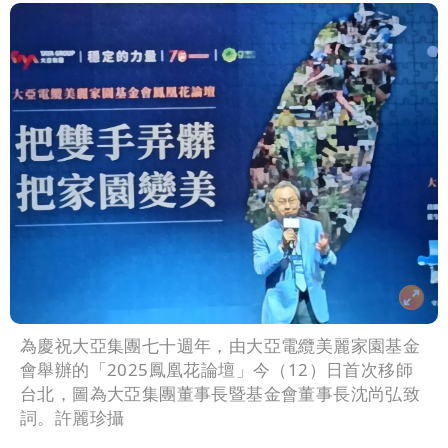
為慶祝大亞集團七十週年，由大亞電纜美麗家園基金
會舉辦的「2025鳳凰花論壇」今（12）日首次移師
台北，圖為大亞集團董事長暨基金會董事長沈尚弘致
詞。許麗珍攝