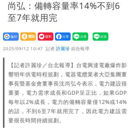
尚弘：備轉容量率14%不到6
至7年就用完
設為
贊助
我要
偏好
壹蘋
爆料
2025/09/12 10:47
記者
許麗珍
綜合報導
【記者許麗珍／台北報導】台電興達電廠爆炸影
響明年供電時程規劃，電器電纜業者大亞集團董
事長暨基金會董事長沈尚弘今表示，電力建設很
重要，電力需求成長和GDP呈正比，如果GDP
每年以2%成長，電力的備轉容量僅12%或14%
的話，不到6至7年就用完了，因此電力建設需
要很長時間持續規劃。