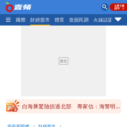
社會
國際
財經股市
體育
壹蘋民調
火線話題
Foc
「楊承勳」名字終於公開！被害人父淚喊
「終於能交代」 捐500萬獎學金延續愛
白海豚颱風逼近！鄭明典示警「恐遇黑潮
變強」 路徑分歧藏警訊：不利強度維持
高希均辭世享耆壽90歲 畢生推動閱讀
與進步觀念
內馬爾開到「寶可夢神包」後徹底入坑
砸重金再買一整桌卡盒
白海豚驚險掠過北部 專家估：海警明發
布 陸警可能相對低
「楊承勳」名字終於公開！被害人父淚喊
壹蘋新聞網
財經股市