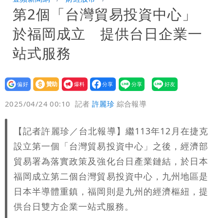
第2個「台灣貿易投資中心」
「終於能交代」 捐500萬獎學金延續愛
白海豚颱風逼近！鄭明典示警「恐遇黑潮
於福岡成立 提供台日企業一
變強」 路徑分歧藏警訊：不利強度維持
站式服務
設為
贊助
我要
偏好
壹蘋
爆料
2025/04/24 00:10
記者
許麗珍
綜合報導
【記者許麗珍／台北報導】繼113年12月在捷克
設立第一個「台灣貿易投資中心」之後，經濟部
貿易署為落實政策及強化台日產業鏈結，於日本
福岡成立第二個台灣貿易投資中心，九州地區是
日本半導體重鎮，福岡則是九州的經濟樞紐，提
供台日雙方企業一站式服務。