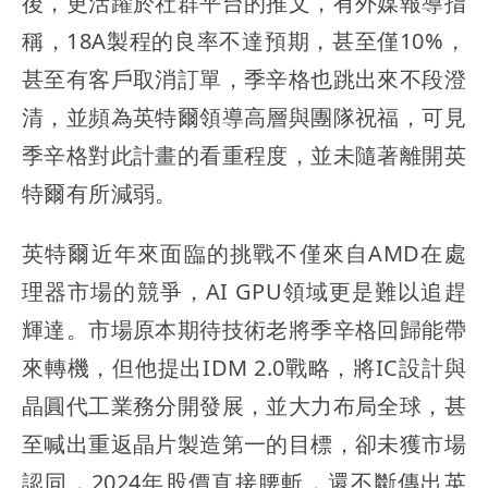
後，更活躍於社群平台的推文，有外媒報導指
稱，18A製程的良率不達預期，甚至僅10%，
甚至有客戶取消訂單，季辛格也跳出來不段澄
清，並頻為英特爾領導高層與團隊祝福，可見
季辛格對此計畫的看重程度，並未隨著離開英
特爾有所減弱。
英特爾近年來面臨的挑戰不僅來自AMD在處
理器市場的競爭，AI GPU領域更是難以追趕
輝達。市場原本期待技術老將季辛格回歸能帶
來轉機，但他提出IDM 2.0戰略，將IC設計與
晶圓代工業務分開發展，並大力布局全球，甚
至喊出重返晶片製造第一的目標，卻未獲市場
認同，2024年股價直接腰斬，還不斷傳出英