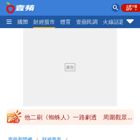
社會
國際
財經股市
體育
壹蘋民調
火線話題
Foc
民間採購BNT源頭 鄭運鵬：有群人故意
「洗腦台灣人兩觀念」
館長打3劑高端疫苗諷刺「生理食鹽
水」 王浩宇揚言告發
「琵鷺」颱風生成！三颱共舞路徑曝光
揮別9年演藝圈 女演員當「全職運將」
公布收入比拍戲賺更多
他二刷《蜘蛛人》一路劇透 周圍觀眾氣
炸開扁
白海豚發威！內褲掛陽台被吹走 議員神
壹蘋新聞網
財經股市