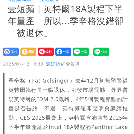
壹短蘋｜英特爾18A製程下半
回1句笑翻10萬人
桃園又要大停水！最長一早到晚上七點都
年量產 所以...季辛格沒錯卻
沒水用
民間採購BNT源頭 鄭運鵬：有群人故意
「被退休」
「洗腦台灣人兩觀念」
館長打3劑高端疫苗諷刺「生理食鹽
設為
贊助
我要
水」 王浩宇揚言告發
偏好
壹蘋
爆料
2025/01/12 16:30
壹短蘋
綜合報導
季辛格（Pat Gelsinger）去年12月初無預警從
英特爾執行長一職退休，引發市場震撼，外界質
疑英特爾的IDM 2.0戰略、4年5個製程節點的計
畫是否告終，不過，英特爾隨即聲明會繼續推
動，CES 2025展會上，英特爾宣布將於2025年
下半年量產基於Intel 18A製程的Panther Lake