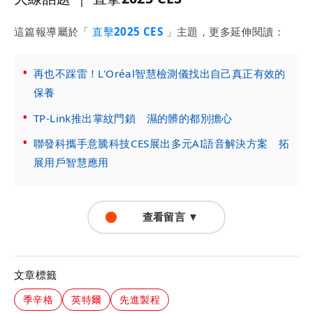
這篇報導屬於「
直擊2025 CES
」主題，更多延伸閱讀：
再也不踩雷！L'Oréal智慧檢測儀找出自己真正有效的
保養
TP-Link推出掌紋門鎖 濕的髒的都別擔心
聯發科攜手意騰科技CES展出多元AI語音解決方案 拓
展用戶智慧應用
查看留言 ▼
文章標籤
季辛格
英特爾
先進製程