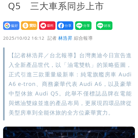
Q5 三大車系同步上市
設為
贊助
我要
偏好
壹蘋
爆料
2025/10/02 16:12
記者
林浩昇
綜合報導
【記者林浩昇／台北報導】台灣奧迪今日宣告進
入全新產品世代，以「油電雙軌」的策略藍圖，
正式引進三款重量級新車：純電旗艦房車 Audi
A6 e-tron、商務豪華代表 Audi A6，以及豪華
中型休旅 Audi Q5。此舉不僅標誌品牌在電能
與燃油雙線並進的產品布局，更展現四環品牌從
美型房車到全能休旅的全方位豪華實力。