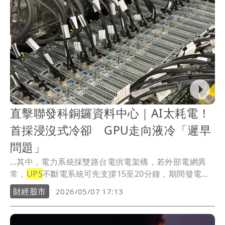
直擊聯發科銅鑼資料中心｜AI太耗電！
首採浸沒式冷卻 GPU走向液冷「遲早
問題」
...其中，電力系統採雙路台電供電架構，若外部電網異
常，
UPS
不斷電系統可先支撐15至20分鐘，期間發電
機...
財經股市
2026/05/07 17:13