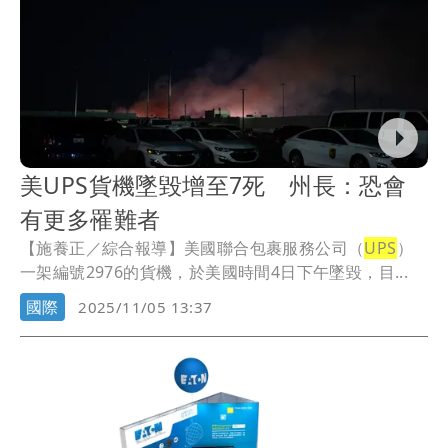
美UPS貨機墜毀增至7死 州長：恐會
有更多罹難者
【施養正／綜合報導】美國聯合包裹服務公司（
UPS
）
一架編號2976的貨機，於美國時間4日下午墜毀，目...
國際
2025/11/05 13:37