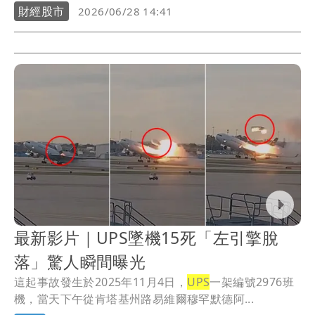
財經股市
2026/06/28 14:41
最新影片｜UPS墜機15死「左引擎脫
落」驚人瞬間曝光
這起事故發生於2025年11月4日，
UPS
一架編號2976班
機，當天下午從肯塔基州路易維爾穆罕默德阿...