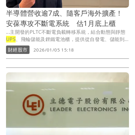
半導體營收逾7成、隨客戶海外擴產！
安葆專攻不斷電系統 估1月底上櫃
...主開發的PLTC不斷電負載轉移系統，結合動態與靜態
UPS
、飛輪儲能及鋰鐵電池櫃，提供從自發電、儲能到...
財經股市
2026/01/05 15:18