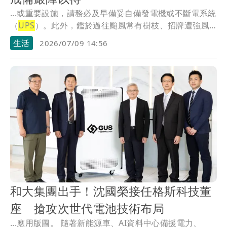
...或重要設施，請務必及早備妥自備發電機或不斷電系統
（
UPS
）。此外，鑑於過往颱風常有樹枝、招牌遭強風
吹...
生活
2026/07/09 14:56
和大集團出手！沈國榮接任格斯科技董
座 搶攻次世代電池技術布局
...應用版圖。 隨著新能源車、AI資料中心備援電力、