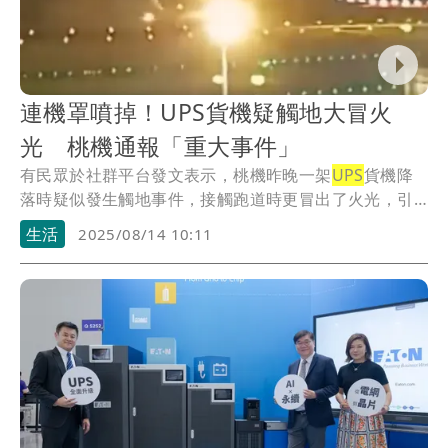
連機罩噴掉！UPS貨機疑觸地大冒火
光 桃機通報「重大事件」
有民眾於社群平台發文表示，桃機昨晚一架
UPS
貨機降
落時疑似發生觸地事件，接觸跑道時更冒出了火光，引
發...
生活
2025/08/14 10:11