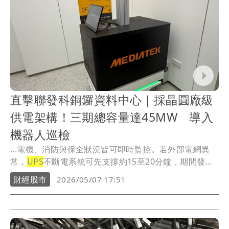
直擊聯發科銅鑼資料中心｜採晶圓廠級
供電架構！三期總容量達45MW 導入
機器人巡檢
...電機、消防與保全狀況皆可即時監控。若外部電網異
常，
UPS
不斷電系統可先支撐約15至20分鐘，期間發
電...
財經股市
2026/05/07 17:51