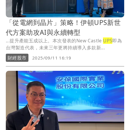
「從電網到晶片」策略！伊頓UPS新世
代方案助攻AI與永續轉型
...提升產能五成以上。本次發表的New Castle
UPS
即為
台灣製造代表，未來三年更將持續導入多款新...
財經股市
2025/09/11 16:19