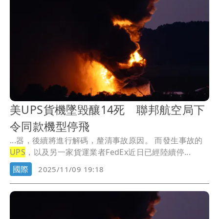
美UPS貨機墜毀釀14死 聯邦航空局下
令同款機型停飛
...器，後續將進行解碼，釐清事故原因。 而發生事故的
UPS
，以及另一家貨運業者FedEx近日已經陸續停...
國際
2025/11/09 19:18