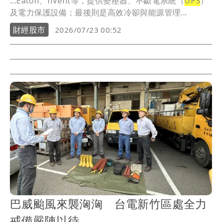
...Eaton、nVent等，提供變壓器、不斷電系統（
UPS
）
及電力保護設備；最後則是高效冷卻與能源管理...
財經股市
2026/07/23 00:52
巴威颱風來襲洶洶 台電新竹區處全力
戒備嚴陣以待