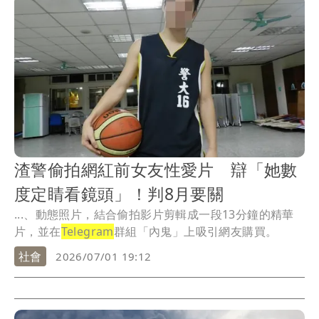
渣警偷拍網紅前女友性愛片 辯「她數
度定睛看鏡頭」！判8月要關
...、動態照片，結合偷拍影片剪輯成一段13分鐘的精華
片，並在
Telegram
群組「內鬼」上吸引網友購買。
社會
2026/07/01 19:12