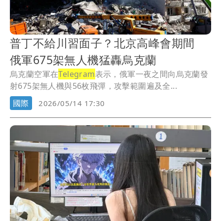
普丁不給川習面子？北京高峰會期間
俄軍675架無人機猛轟烏克蘭
烏克蘭空軍在
Telegram
表示，俄軍一夜之間向烏克蘭發
射675架無人機與56枚飛彈，攻擊範圍遍及全...
國際
2026/05/14 17:30