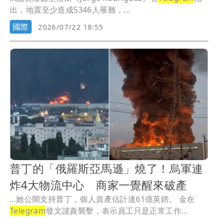
出，地震至少造成5346人罹難，...
國際
2026/07/22 18:55
普丁的「俄羅斯亞馬遜」燒了！烏軍連
炸4大物流中心 商家一覺醒來破產
...她公開支持普丁，個人資產估計達61億英鎊。 金在
Telegram
發文譴責襲擊，表示員工只是正常工作...