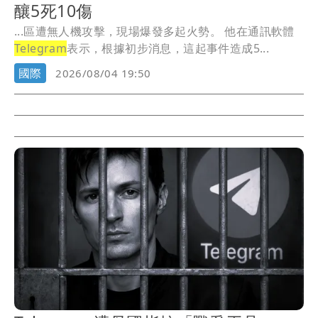
釀5死10傷
...區遭無人機攻擊，現場爆發多起火勢。 他在通訊軟體
Telegram
表示，根據初步消息，這起事件造成5...
國際
2026/08/04 19:50