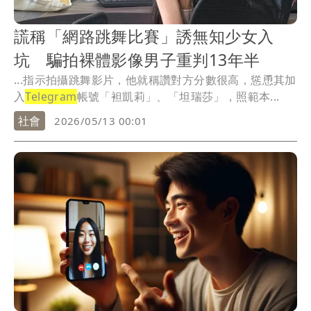
謊稱「網路跳舞比賽」誘無知少女入
坑 騙拍裸體影像男子重判13年半
...指示拍攝跳舞影片，他就稱讚對方分數很高，慫恿其加
入
Telegram
帳號「袒凱莉」、「坦瑞莎」，照範本...
社會
2026/05/13 00:01