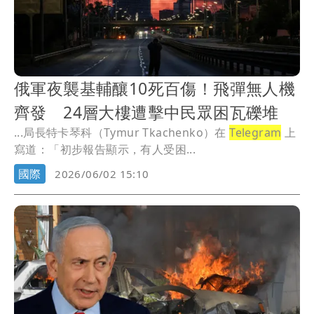
俄軍夜襲基輔釀10死百傷！飛彈無人機
齊發 24層大樓遭擊中民眾困瓦礫堆
...局長特卡琴科（Tymur Tkachenko）在
Telegram
上
寫道：「初步報告顯示，有人受困...
國際
2026/06/02 15:10