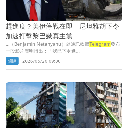
趕進度？美伊停戰在即 尼坦雅胡下令
加速打擊黎巴嫩真主黨
...（Benjamin Netanyahu）於通訊軟體
Telegram
發布
一段影片聲明指出：「我已下令進...
國際
2026/05/26 09:00