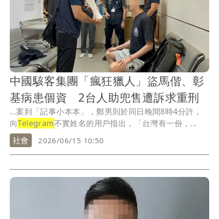
中國駭客集團「瘋狂獵人」盜馬偕、彰
基病患個資 2台人助兜售遭訴求重刑
...案到「記事小本本」，鄭男則於同日晚間8時4分許，
向
Telegram
不實姓名的用戶指出，「台灣有一份，...
社會
2026/06/15 10:50