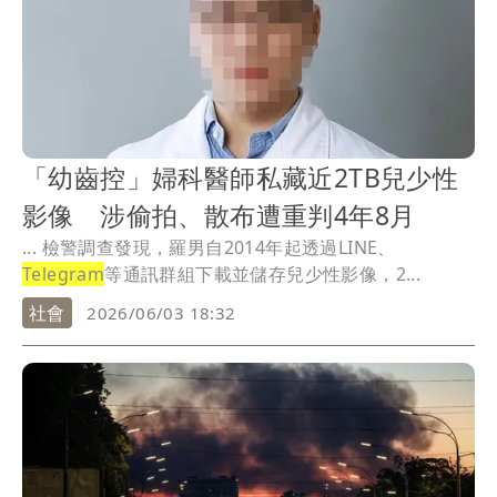
「幼齒控」婦科醫師私藏近2TB兒少性
影像 涉偷拍、散布遭重判4年8月
... 檢警調查發現，羅男自2014年起透過LINE、
Telegram
等通訊群組下載並儲存兒少性影像，2...
社會
2026/06/03 18:32