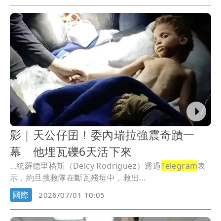
影｜天公仔囝！委內瑞拉強震奇蹟一
幕 他埋瓦礫6天活下來
...統羅德里格斯（Delcy Rodriguez）透過
Telegram
表
示，約旦搜救隊在斷瓦殘垣中，救出...
國際
2026/07/01 10:05