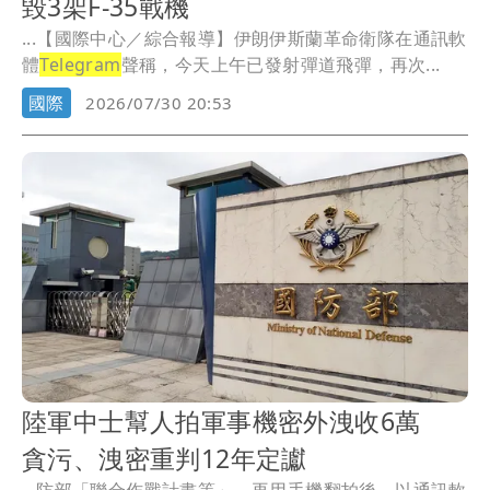
毀3架F-35戰機
...【國際中心／綜合報導】伊朗伊斯蘭革命衛隊在通訊軟
體
Telegram
聲稱，今天上午已發射彈道飛彈，再次...
國際
2026/07/30 20:53
陸軍中士幫人拍軍事機密外洩收6萬
貪污、洩密重判12年定讞