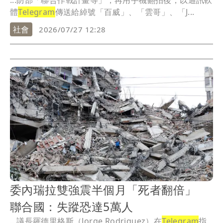
...防部「聯合作戰計畫等」，再用手機翻拍後，以通訊軟
體
Telegram
傳送給綽號「百威」、「雲哥」、「J...
社會
2026/07/27 12:28
委內瑞拉雙強震半個月「死者翻倍」
聯合國：失蹤恐達5萬人
...議長羅德里格斯（Jorge Rodriguez）在
Telegram
指