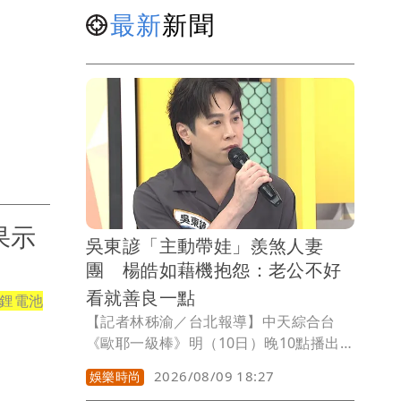
最新
新聞
果示
吳東諺「主動帶娃」羨煞人妻
團 楊皓如藉機抱怨：老公不好
看就善良一點
鋰電池
【記者林秭渝／台北報導】中天綜合台
《歐耶一級棒》明（10日）晚10點播出
「男人寵妻大亂鬥，偏偏有些手腳被看
2026/08/09 18:27
娛樂時尚
破」。吳東諺和老婆白家綺相愛10年依然