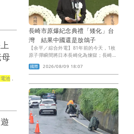
有一名與貨車並排停車的汽車駕駛，檢警
也將進一步釐清其肇事責任。
長崎市原爆紀念典禮「矮化」台
灣 結果中國還是放鴿子
差上
【余平／綜合外電】81年前的今天，1枚
老母
原子彈瞬間將日本長崎化為煉獄；長崎市
今（9日）舉行被爆81周年和平祈念儀
2026/08/09 18:07
國際
式，98國代表到場悼念，中國則連續第2
年缺席，座位安排矮化台灣，台灣也僅派
鋰電池
，
低層級代表出席。
出遊