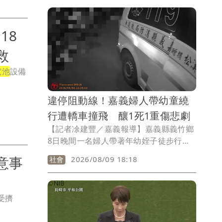
保有儀式感：「我覺得無論交往、結婚幾
年，儀式感是非常重要的。」他分享自己
曾為老婆精心策畫的生日驚喜：「我一個
18
個私訊老婆的姊妹，跟她們喬好時間、地
點後，我就打電話去旅行社訂機票、飯店
救
和行程。」這舉動讓同場的人妻代表們聽
電池
設備
了都超羨慕。
違停阻動線！嘉義婦人帶幼童繞
行遭轎車撞飛 釀1死1重傷悲劇
【記者凃建豐／嘉義報導】嘉義縣義竹鄉
8日晚間一名婦人帶著年幼姪子徒步行經
163縣道，疑因遇貨車違停，只得繞行車
意事
2026/08/09 18:18
社會
旁通過，未料一輛轎車高速駛來，當場將
2人撞倒，造成婦人傷重不治，幼童重
傷，目前仍在加護病房觀察。檢警今
受擠
（9）日相驗，肇事郭姓駕駛訊後10萬元
交保，違停貨車駕駛則以2萬元交保，另