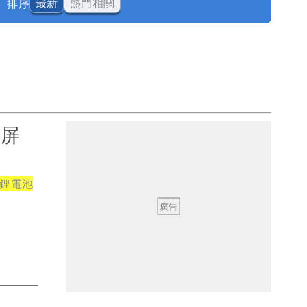
排序
最新
熱門相關
碳屏
鋰電池