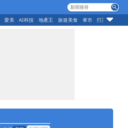
愛美
AI科技
地產王
旅遊美食
車市
打詐
指標企