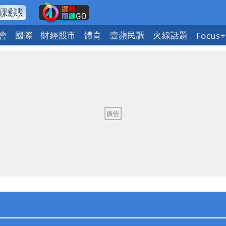
會
國際
財經股市
體育
壹蘋民調
火線話題
Focus+