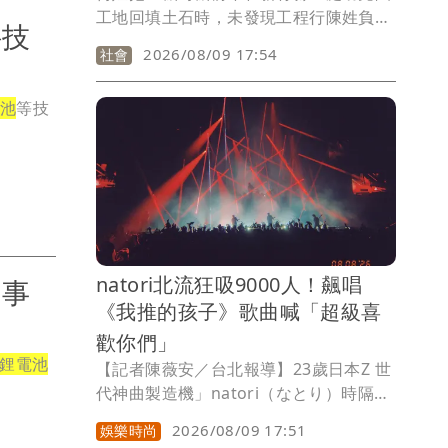
工地回填土石時，未發現工程行陳姓負責
科技
人倒臥坑內，致其遭活埋死亡。新竹地院
2026/08/09 17:54
社會
依過失致死罪將何男判刑8月，須賠償247
萬餘元，獲緩刑4年。可上訴。
池
等技
natori北流狂吸9000人！飆唱
 事
《我推的孩子》歌曲喊「超級喜
歡你們」
鋰電池
【記者陳薇安／台北報導】23歲日本Z 世
代神曲製造機」natori（なとり）時隔10
個月，帶著新巡演「Koshin (March)」2
2026/08/09 17:51
娛樂時尚
度訪台，8、9日接連在台北流行音樂中心