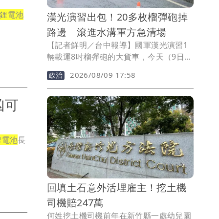
鋰電池
漢光演習出包！20多枚榴彈砲掉
路邊 滾進水溝軍方急清場
【記者鮮明／台中報導】國軍漢光演習1
輛載運8吋榴彈砲的大貨車，今天（9日）
下午2時許行經台13線苗栗縣造橋鄉一處
2026/08/09 17:58
政治
下坡連續彎道時，車上20多個榴彈砲竟從
車上掉落滾至路邊水溝，所幸該批彈藥均
凶可
未安裝引信與藥包。軍方立即封鎖現場，
找來民間堆高機協助搬運，目前已將掉落
砲彈全部搬離現場。軍方表示，初步研判
疑因車上的繫固帶快解鎖鬆脫，造成榴彈
鋰電池
長
砲滑落路面，將納入演習後檢討要項。
回填土石意外活埋雇主！挖土機
司機賠247萬
何姓挖土機司機前年在新竹縣一處幼兒園