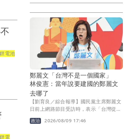
開唱，2場吸引9000人次朝聖。他以
《EAT》、《我推的孩子3》片尾曲
《Serenade》、《Eureka》、
《Catherine》揭開序幕，大喊：「今天
心不
的我會very very dancing，還有very
very jumping，大家可以嗎，那我們要
上囉！」引起台下尖叫聲連連。
鋰電池
鄭麗文「台灣不是一個國家」
林俊憲：當年說要建國的鄭麗文
去哪了
【劉育良／綜合報導】國民黨主席鄭麗文
日前上網路節目受訪時，表示「台灣從來
火警
沒有獨立過，台灣也從來不是一個國
2026/08/09 17:46
政治
家」，對於民進黨說台灣已經獨立的說法
嗤之以鼻。民進黨立委林俊憲強調，台灣
鋰電
早就是主權國家，名字叫中華民國，他反