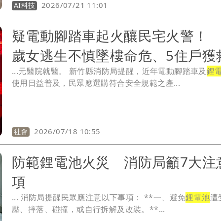
2026/07/21 11:01
AI科技
疑電動腳踏車起火釀民宅火警！ 
歲女逃生不慎墜樓命危、5住戶獲
...元醫院就醫。 新竹縣消防局提醒，近年電動腳踏車及
鋰
使用日益普及，民眾應選購符合安全規範之產...
2026/07/18 10:55
社會
防範鋰電池火災 消防局籲7大注
項
... 消防局提醒民眾應注意以下事項： **一、避免
鋰電池
遭
壓、摔落、碰撞，或自行拆解及改裝。**...