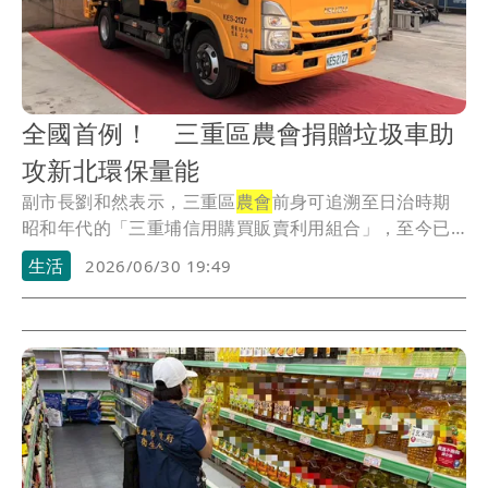
全國首例！ 三重區農會捐贈垃圾車助
攻新北環保量能
副市長劉和然表示，三重區
農會
前身可追溯至日治時期
昭和年代的「三重埔信用購買販賣利用組合」，至今已
有超...
生活
2026/06/30 19:49