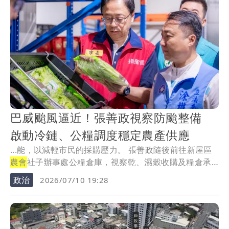
巴威颱風逼近！張善政視察防颱整備
啟動冷鏈、公糧調度穩定農產供應
...能，以減輕市民的採購壓力。 張善政隨後前往新屋區
農會
社子辦事處公糧倉庫，視察乾、濕穀收購及糧倉承
載...
政治
2026/07/10 19:28