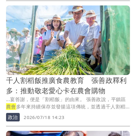
千人割稻飯推廣食農教育 張善政釋利
多：推動敬老愛心卡在農會購物
...宴答謝，便是「割稻飯」的由來。 張善政說，平鎮區
農會
多年來持續保存並發揚這項傳統，並透過千人割稻
飯...
政治
2026/07/18 14:23