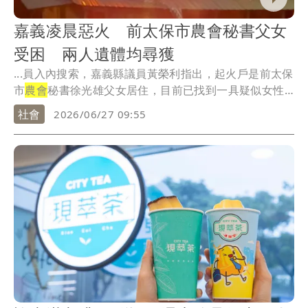
嘉義凌晨惡火 前太保市農會秘書父女
受困 兩人遺體均尋獲
...員入內搜索，嘉義縣議員黃榮利指出，起火戶是前太保
市
農會
秘書徐光雄父女居住，目前已找到一具疑似女性
遺體...
社會
2026/06/27 09:55