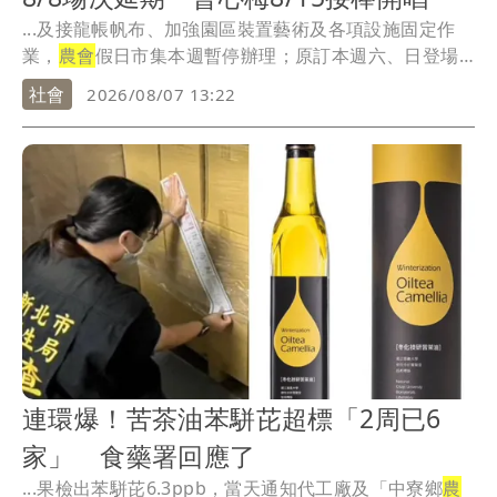
...及接龍帳帆布、加強園區裝置藝術及各項設施固定作
業，
農會
假日市集本週暫停辦理；原訂本週六、日登場
的原住...
社會
2026/08/07 13:22
連環爆！苦茶油苯駢芘超標「2周已6
家」 食藥署回應了
...果檢出苯駢芘6.3ppb，當天通知代工廠及「中寮鄉
農