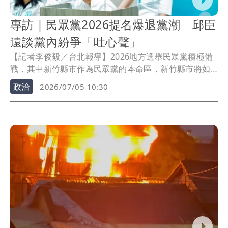
專訪｜民眾黨2026提名爆退黨潮 邱臣
遠談黨內紛爭「吐心聲」
【記者李俊毅／台北報導】2026地方選舉民眾黨積極備
戰，其中新竹縣市作為民眾黨的本命區，新竹縣市將如
何合作備受矚目。竹北市長選戰方面，民眾黨徵召前立
政治
2026/07/05 10:30
委、前新竹市副市長邱臣遠參選。針對民眾黨主席黃國
昌上任後推動藍白合作，黨內在提名人選與徵選機制上
陸續出現不同聲音，甚至傳出退黨潮，邱臣遠接受《壹
蘋新聞網》專訪時表示，任何政黨在成長過程中，都會
面臨不同意見與挑戰，這並非壞事，也是民主常態，關
鍵在於能否回到制度面協調、處理，並進一步形成共
識。