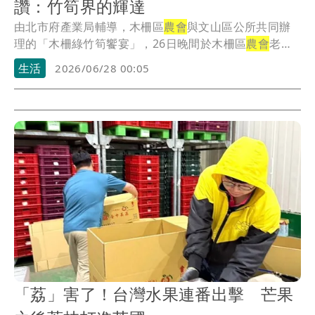
讚：竹筍界的輝達
由北市府產業局輔導，木柵區
農會
與文山區公所共同辦
理的「木柵綠竹筍饗宴」，26日晚間於木柵區
農會
老泉
糧...
生活
2026/06/28 00:05
「荔」害了！台灣水果連番出擊 芒果