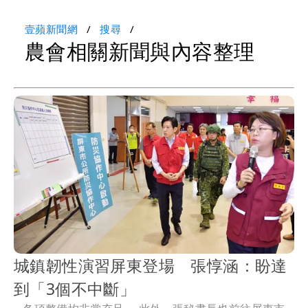
壹蘋新聞網
搜尋
農會相關新聞與內容整理
城鎮韌性演習屏東登場 張惇涵：盼達
到「3個不中斷」