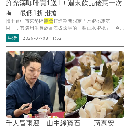
許光漢咖啡買1送1！週末飲品優惠一次
看 最低1折開搶
攜手台中市東勢區
農會
打造期間限定「水蜜桃霜淇
淋」，其選用生長於高海拔環境的「梨山水蜜桃」。今
日於全家...
生活
2026/07/03 11:52
千人冒雨迎「山中綠寶石」 蔣萬安