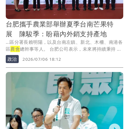
台肥攜手農業部舉辦夏季台南芒果特
展 陳駿季：盼藉內外銷支持產地
...區分署長賴明陽，以及台南左鎮、新北、木柵、南港各
區
農會
總幹事等人。 台肥公司表示，未來將持續秉持 ...
政治
2026/07/06 18:12