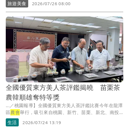
色。
旅遊美食
2026/07/26 08:00
全國優質東方美人茶評鑑揭曉 苗栗茶
農韓順雄奪特等獎
...／桃園報導】全國優質東方美人茶評鑑比賽今年在龍潭
區
農會
舉行，吸引來自桃園、新竹、苗栗、新北、南投
及台...
生活
2026/07/24 13:19