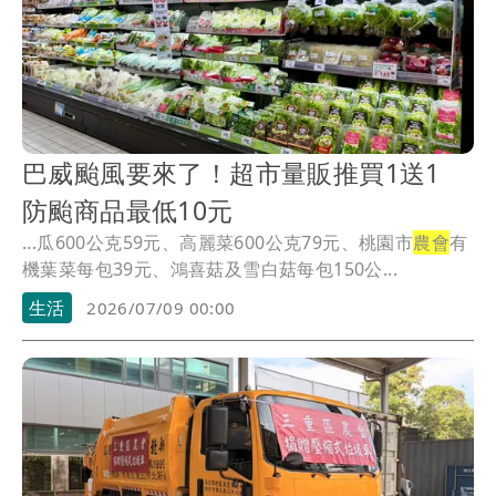
巴威颱風要來了！超市量販推買1送1
防颱商品最低10元
...瓜600公克59元、高麗菜600公克79元、桃園市
農會
有
機葉菜每包39元、鴻喜菇及雪白菇每包150公...
生活
2026/07/09 00:00