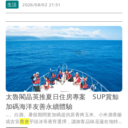
出...
生活
2026/08/02 21:51
太魯閣晶英推夏日住房專案 SUP賞鯨
加碼海洋友善永續體驗
...、白酒。暑假期間更加碼提供原香烤玉米、小米酒香腸
或吉安
農會
芋頭冰等夜宵選擇，讓旅客品味花蓮在地特