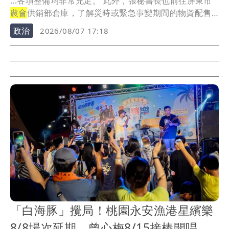
...各項整備均非常充足。 此外，張秘書長也前往屏東市
農會
供銷部倉庫，了解災時或緊急事變期間的物資配售
與...
政治
2026/08/07 17:18
「白海豚」攪局！桃園永安漁港星繽樂
8/8場次延期 曾心梅8/15接棒開唱