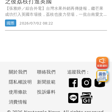
之後荔枝打進英國
【張雅婷／綜合外電】台灣水果外銷再傳捷報，繼芒果
成功打入英國市場後，荔枝也接力登場，一批台南愛文
芒果和台中黑葉荔枝今天在英國曼徹斯特機場成功清關
國際
2026/07/02 08:22
入境。隨著芒果打頭陣、荔枝跟進，台灣水果正加速拓
展歐洲版圖，進一步搶攻海外高檔市場。
關於我們
聯絡我們
追蹤我們：
隱私權說明
新聞規範
使用條款
投訴爆料
消費情報