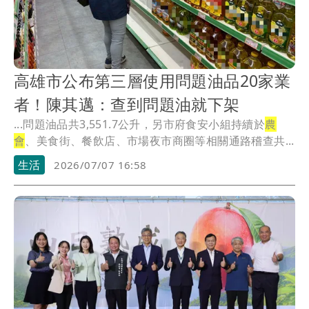
高雄市公布第三層使用問題油品20家業
者！陳其邁：查到問題油就下架
...問題油品共3,551.7公升，另市府食安小組持續於
農
會
、美食街、餐飲店、市場夜市商圈等相關通路稽查共...
生活
2026/07/07 16:58