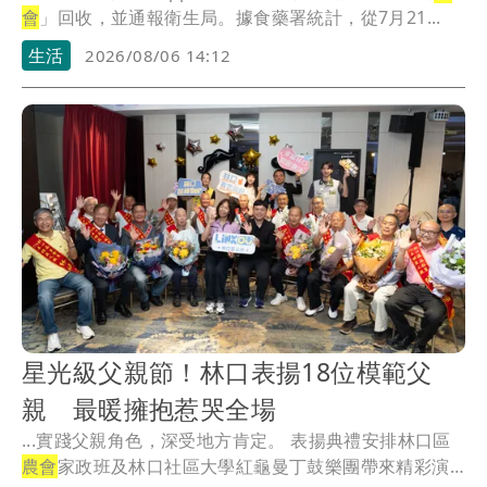
會
」回收，並通報衛生局。據食藥署統計，從7月21...
生活
2026/08/06 14:12
星光級父親節！林口表揚18位模範父
親 最暖擁抱惹哭全場
...實踐父親角色，深受地方肯定。 表揚典禮安排林口區
農會
家政班及林口社區大學紅龜曼丁鼓樂團帶來精彩演