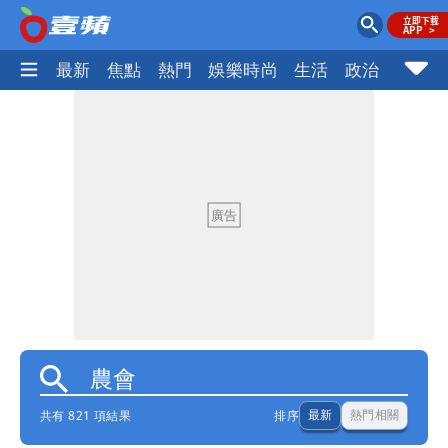
最新
焦點
熱門
娛樂時尚
生活
政治
社會
共有 821 項結果
排序
最新
熱門相關