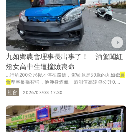
九如鄉農會理事長出事了！ 酒駕闖紅
燈女高中生遭撞險喪命
...行約200公尺後才停在路邊，駕駛竟是59歲的九如鄉
農
會
理事長張智強，他渾身酒氣，酒測值高達每公升0....
社會
2026/07/03 17:30