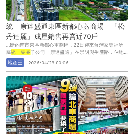
統一康達盛通東區新都心蓋商場 「松
丹達麗」成屋銷售再賣近70戶
...斷的南市東區新都心重劃區，22日迎來台灣家樂福所
屬
統一集團
子公司「康達盛通」在崇明與生產路，佔地
42...
地產王
2026/04/23 00:06