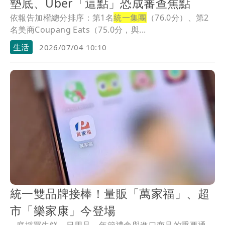
墊底、Uber「這點」恐成審查焦點
依報告加權總分排序：第1名
統一集團
（76.0分）、第2
名美商Coupang Eats（75.0分，與...
生活
2026/07/04 10:10
統一雙品牌接棒！量販「萬家福」、超
市「樂家康」今登場