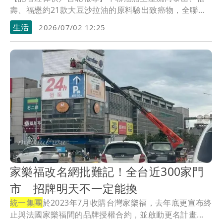
壽、福懋約21款大豆沙拉油的原料驗出致癌物，全聯、
大全聯、萬家福、樂家康及愛買等量販超市目前已啟動
生活
2026/07/02 12:25
下架回收和退貨機制。
家樂福改名網批難記！全台近300家門
市 招牌明天不一定能換
統一集團
於2023年7月收購台灣家樂福，去年底更宣布終
止與法國家樂福間的品牌授權合約，並啟動更名計畫...