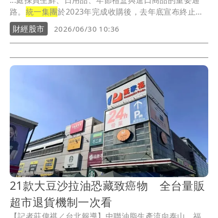
...庭採買生鮮、日用品、年節禮盒與進口商品的重要通
路。
統一集團
於2023年完成收購後，去年底宣布終止與
法...
財經股市
2026/06/30 10:36
21款大豆沙拉油恐藏致癌物 全台量販
超市退貨機制一次看
【記者莊偉祺／台北報導】中聯油脂生產流向泰山、福