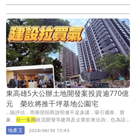
東高雄5大公辦土地開發案投資逾770億
元 榮欣將推千坪基地公園宅
...險評估，而南部招商說明會不遑多讓，吸引國泰、寶
象、
統一集團
統流開發等建商及企業前來洽詢，也為該
項總投...
地產王
2026/06/30 15:43