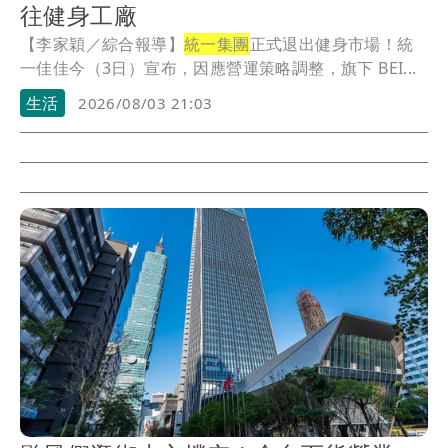
往健身工廠
【李家穎／綜合報導】
統一集團
正式退出健身市場！統
一佳佳今（3日）宣布，因應營運策略調整，旗下 BEI...
生活
2026/08/03 21:03