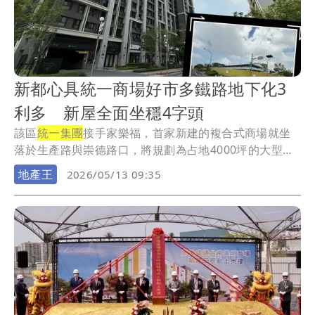
新都心具統一商場好市多鐵路地下化3
利多 新屋全面坐穩4字頭
該區
統一集團
接手家樂福，首家新建的複合式商場就坐
落於生產路與崇德路口，將規劃為占地4000坪的大型
商...
地產王
2026/05/13 09:35