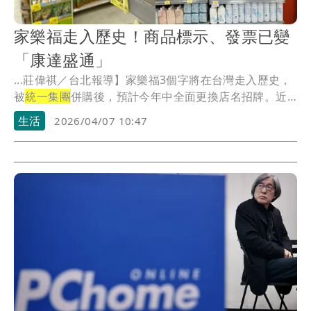
家樂福走入歷史！商品標示、發票已變
「康達盛通」
...莊偉祺／台北報導】家樂福3個字將在台灣走入歷史，
被
統一集團
併購後，預計今年中全面更換店名招牌。近
日有...
生活
2026/04/07 10:47