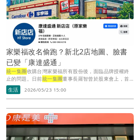
家樂福改名偷跑？新北2店地圖、臉書
已變「康達盛通」
統一集團
收購台灣家樂福所有股份後，面臨品牌授權終
止的問題。日前
統一集團
董事長羅智曾於股東會上，首
度揭...
生活
2026/05/23 15:00