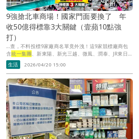
9強搶北車商場！國家門面要換了 年
收50億得標靠3大關鍵（壹蘋10點強
打）
...查，不料投標9家廠商名單竟外洩！這9家競標廠商包
含
統一集團
、新東陽、新光三越、微風、潤泰、JR東日
本...
生活
2026/04/20 15:00