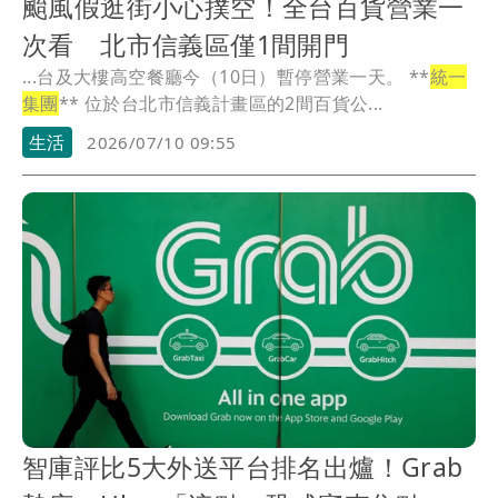
颱風假逛街小心撲空！全台百貨營業一
次看 北市信義區僅1間開門
...台及大樓高空餐廳今（10日）暫停營業一天。 **
統一
集團
** 位於台北市信義計畫區的2間百貨公...
生活
2026/07/10 09:55
智庫評比5大外送平台排名出爐！Grab