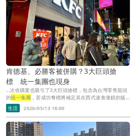
肯德基、必勝客被併購？3大巨頭搶
標 統一集團也現身
...次收購案也吸引了3大巨頭搶標，包含為台灣零售龍頭
的
統一集團
，若成功奪標將補足其在西式速食連鎖的版
圖。...
生活
2026/05/13 16:00