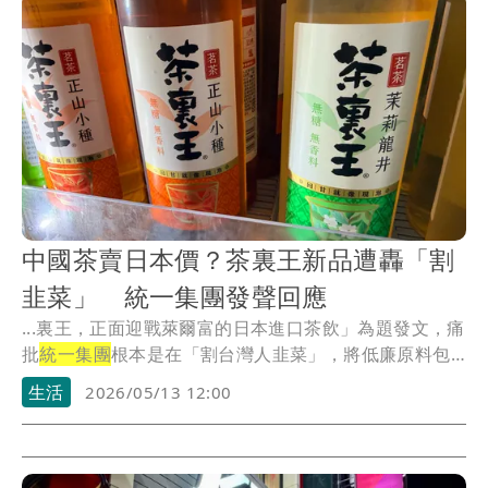
中國茶賣日本價？茶裏王新品遭轟「割
韭菜」 統一集團發聲回應
...裏王，正面迎戰萊爾富的日本進口茶飲」為題發文，痛
批
統一集團
根本是在「割台灣人韭菜」，將低廉原料包
裝成...
生活
2026/05/13 12:00