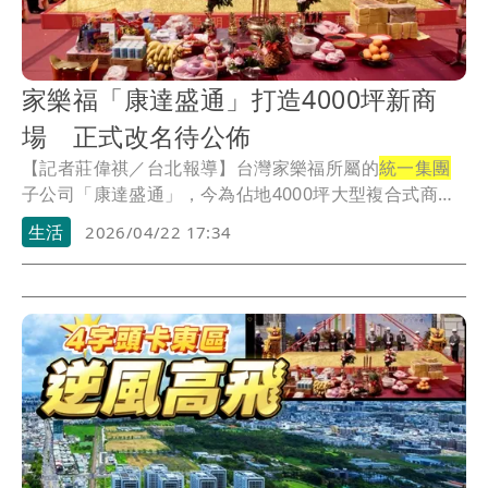
家樂福「康達盛通」打造4000坪新商
場 正式改名待公佈
【記者莊偉祺／台北報導】台灣家樂福所屬的
統一集團
子公司「康達盛通」，今為佔地4000坪大型複合式商
場...
生活
2026/04/22 17:34