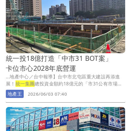
統一投18億打造「中市31 BOT案」
卡位市心2028年底營運
...地產中心／台中報導】台中市北屯區重大建設再添進
展！
統一集團
總投資金額約18億元的「市31公有市場用
地...
地產王
2026/06/03 07:40