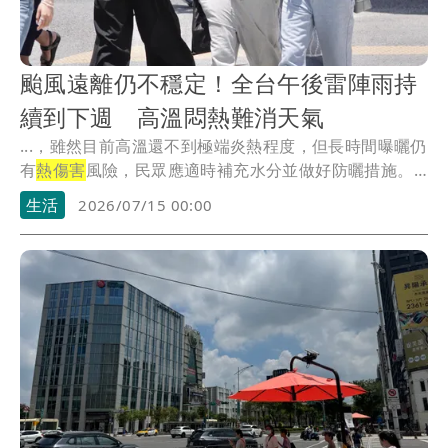
颱風遠離仍不穩定！全台午後雷陣雨持
續到下週 高溫悶熱難消天氣
...，雖然目前高溫還不到極端炎熱程度，但長時間曝曬仍
有
熱傷害
風險，民眾應適時補充水分並做好防曬措施。
預估...
生活
2026/07/15 00:00