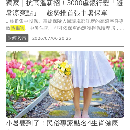
獨家｜抗高溫新招！3000處銀行變「避
暑涼爽點」 趁勢推首張中暑保單
...族群集中投保。當被保險人因環境部認定的高溫事件導
致
熱傷害
、中暑住院，即可依保單約定獲得保險理賠，
盼降...
財經股市
2026/07/06 20:26
小暑要到了！民俗專家點名4生肖健康