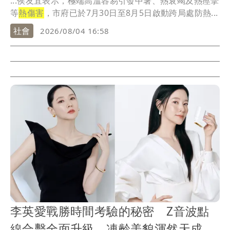
...侯友宜表示，極端高溫容易引發中暑、熱衰竭及熱痙攣
等
熱傷害
，市府已於7月30日至8月5日啟動跨局處防熱...
社會
2026/08/04 16:58
李英愛戰勝時間考驗的秘密 Z音波點
線合擊全面升級 凍齡美貌渾然天成