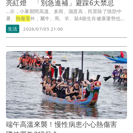
亮紅燈 「別急進補」避踩6大禁忌
...示，小暑期間高溫、多雨、濕度高，民眾除了慎防中
暑、
熱傷害
外，屬牛、馬、羊、鼠4個生肖健康運勢也相
對較...
生活
2026/07/05 21:00
端午高溫來襲！慢性病患小心熱傷害