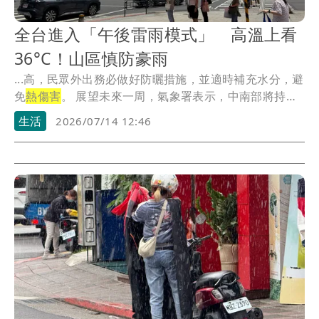
全台進入「午後雷雨模式」 高溫上看
36°C！山區慎防豪雨
...高，民眾外出務必做好防曬措施，並適時補充水分，避
免
熱傷害
。 展望未來一周，氣象署表示，中南部將持
續...
生活
2026/07/14 12:46