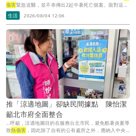
傷害
緊急送醫，並不幸傳出2起中暑死亡個案。面對這...
生活
2026/08/04 12:06
推「涼適地圖」卻缺民間據點 陳怡潔
籲北市府全面整合
...呼籲，涼適地圖目的在服務台北市民，避免酷暑炎夏導
致
熱傷害
，因此除了自有的公有處所之外，應納入中央