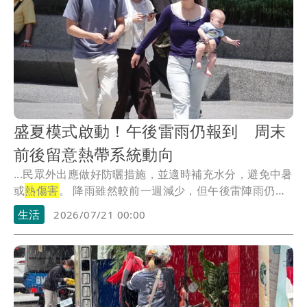
盛夏模式啟動！午後雷雨仍報到 周末
前後留意熱帶系統動向
...民眾外出應做好防曬措施，並適時補充水分，避免中暑
或
熱傷害
。 降雨雖然較前一週減少，但午後雷陣雨仍
是...
生活
2026/07/21 00:00