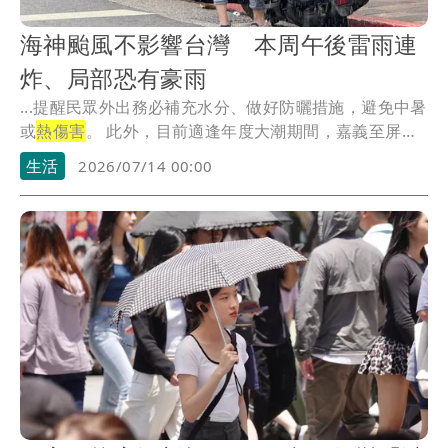
海神颱風不影響台灣 本周午後雷雨連
炸、局部恐有豪雨
...提醒民眾外出務必補充水分、做好防曬措施，避免中暑
或
熱傷害
。 此外，目前適逢年度大潮期間，嘉義至屏
東...
生活
2026/07/14 00:00