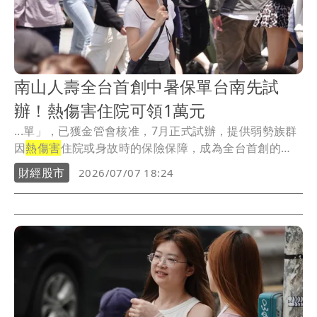
南山人壽全台首創中暑保單台南先試
辦！熱傷害住院可領1萬元
...單」，已獲金管會核准，7月正式試辦，提供弱勢族群
因
熱傷害
住院或身故時的保險保障，成為全台首創的
「抗高...
財經股市
2026/07/07 18:24