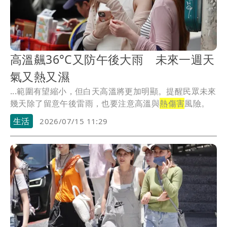
高溫飆36°C又防午後大雨 未來一週天
氣又熱又濕
...範圍有望縮小，但白天高溫將更加明顯。提醒民眾未來
幾天除了留意午後雷雨，也要注意高溫與
熱傷害
風險。
生活
2026/07/15 11:29