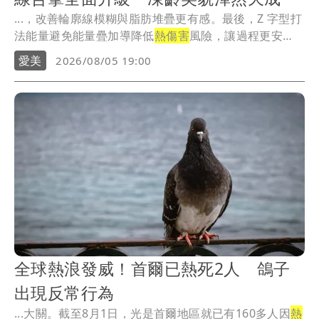
...，改善輪廓線模糊與脂肪堆疊更有感。最後，Z 字型打
法能量避免能量疊加導降低
熱傷害
風險，讓過程更安
全。
愛美
2026/08/05 19:00
全球熱浪發威！首爾已熱死2人 鴿子
出現反常行為
...大關。截至8月1日，光是首爾地區就已有160多人因
熱