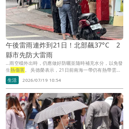
午後雷雨連炸到21日！北部飆37°C 2
縣市先防大雷雨
...雨空檔外出時，仍應做好防曬並隨時補充水分，以免發
生
熱傷害
。 吳德榮表示，21日前南海一帶仍有熱帶雲...
生活
2026/07/19 10:54