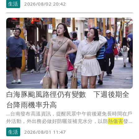
害
。
生活
2026/08/02 20:42
白海豚颱風路徑仍有變數 下週後期全
台降雨機率升高
...台南發布高溫資訊，提醒民眾中午前後避免長時間在戶
外活動，外出務必做好防曬並補充水分，以防
熱傷害
發
生。
生活
2026/08/01 11:47