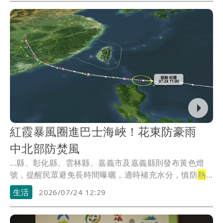
紅霞暴風圈進巴士海峽！花東防豪雨
中北部防焚風
...縣、彰化縣、雲林縣、嘉義市及嘉義縣則發布黃色燈
號，提醒民眾避免長時間曝曬，適時補充水分，慎防
熱
傷害
。
生活
2026/07/24 12:29