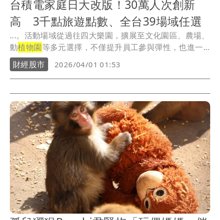
台積電家庭日大改版！30萬人次創新
高 3千點旅遊點數、全台39場域任選
...。活動場域從過往四大樂園，擴展至文化園區、農場、
動
植物園
等多元選擇，不僅提升員工參與彈性，也進一
步帶...
財經股市
2026/04/01 01:53