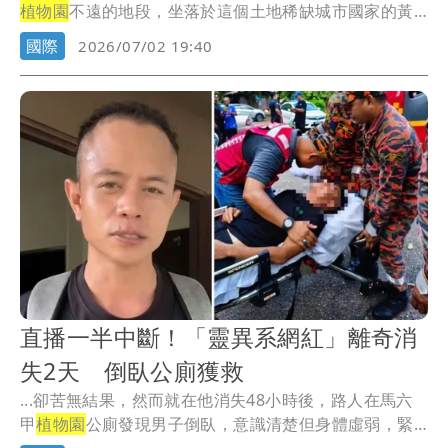
植物園
不遠的地段，坐落於這個土地稀缺城市國家的黃
金...
國際
2026/07/02 19:40
直播一半中斷！「靈異系網紅」離奇消
失2天 倒臥公廁獲救
...卻苦無結果，然而就在他消失48小時後，路人在馬六
甲
植物園
公廁發現男子倒臥，意識清楚但身體虛弱，緊