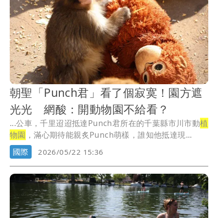
朝聖「Punch君」看了個寂寞！園方遮
光光 網酸：開動物園不給看？
...公車，千里迢迢抵達Punch君所在的千葉縣市川市動
植
物園
，滿心期待能親炙Punch萌樣，誰知他抵達現...
國際
2026/05/22 15:36