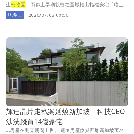
生
植物園
，而聯上早期就曾在區域推出指標豪宅「聯上
涵景...
地產王
2026/07/03 00:06
輝達晶片走私案延燒新加坡 科技CEO
涉洗錢買14億豪宅
...房產在調查期間出售。 這棟房產位於距離新加坡著名