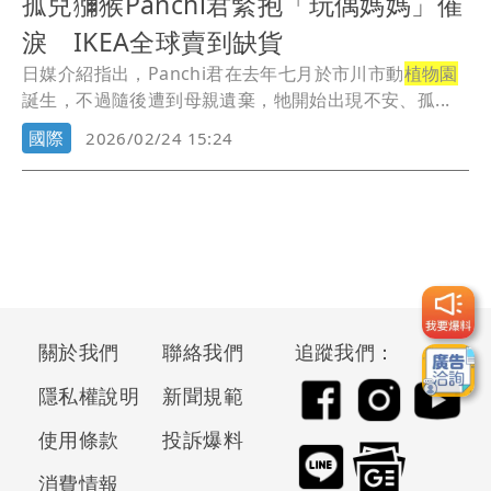
孤兒獼猴Panchi君緊抱「玩偶媽媽」催
淚 IKEA全球賣到缺貨
日媒介紹指出，Panchi君在去年七月於市川市動
植物園
誕生，不過隨後遭到母親遺棄，牠開始出現不安、孤...
國際
2026/02/24 15:24
關於我們
聯絡我們
追蹤我們：
隱私權說明
新聞規範
使用條款
投訴爆料
消費情報