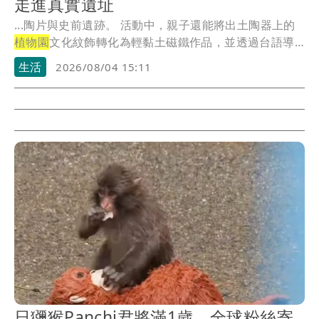
走進真實遺址
...陶片與史前遺跡。 活動中，親子還能將出土陶器上的
植物園
文化紋飾轉化為輕黏土磁鐵作品，並透過台語導
覽...
生活
2026/08/04 15:11
日獼猴Panchi君將滿1歲 全球粉絲寄