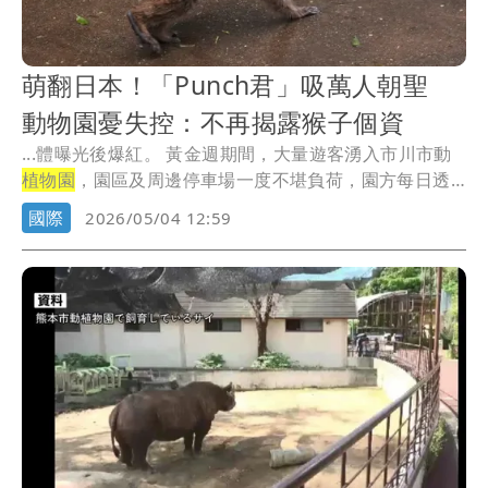
萌翻日本！「Punch君」吸萬人朝聖
動物園憂失控：不再揭露猴子個資
...體曝光後爆紅。 黃金週期間，大量遊客湧入市川市動
植物園
，園區及周邊停車場一度不堪負荷，園方每日透
過...
國際
2026/05/04 12:59