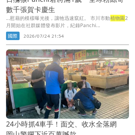
數千張賀卡慶生
...慰藉的模樣曝光後，讓牠迅速竄紅。 市川市動
植物園
2
月開始在社群媒體發布影片，紀錄Panchi...
國際
2026/07/24 21:54
24小時抓4車手！面交、收水全落網
岡山警攔下近百萬贓款