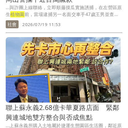
...與詐團上線聯絡，立即順藤摸瓜實施誘捕，在左營區原
生
植物園
前，當場逮捕另一名面交車手47歲王男並查扣
新...
社會
2026/07/19 11:53
聯上蘇永義2.68億卡華夏路店面 緊鄰
興連城地雙方整合與否成焦點
...上蘇永義所購入土地屬於捷運生態園區生活圈，鄰近原