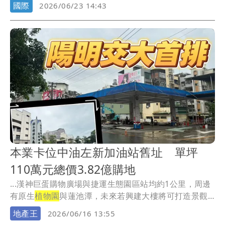
急送...
國際
2026/06/23 14:43
本業卡位中油左新加油站舊址 單坪
110萬元總價3.82億購地
...漢神巨蛋購物廣場與捷運生態園區站均約1公里，周邊
有原生
植物園
與蓮池潭，未來若興建大樓將可打造景觀
宅。
地產王
2026/06/16 13:55