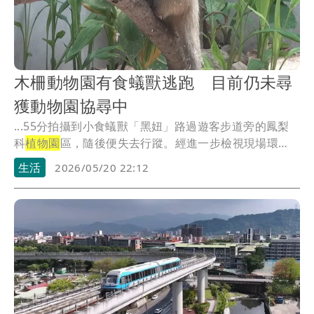
木柵動物園有食蟻獸逃跑 目前仍未尋
獲動物園協尋中
...55分拍攝到小食蟻獸「黑妞」路過遊客步道旁的鳳梨
科
植物園
區，隨後便失去行蹤。經進一步檢視現場環
境，研...
生活
2026/05/20 22:12