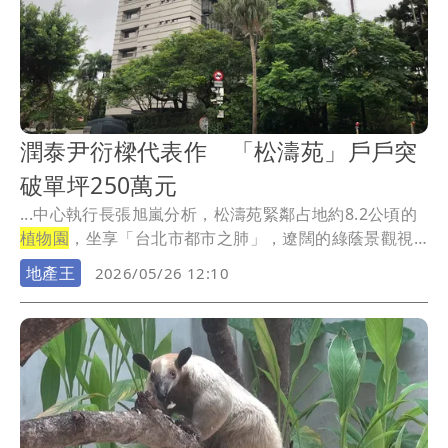
潤泰尹衍樑代表作 「松濤苑」戶戶突
破單坪250萬元
...中心執行長張旭嵐分析，松濤苑緊鄰占地約8.2公頃的
植物園
，坐享「台北市都市之肺」，遼闊的綠蔭景觀視
野...
地產王
2026/05/26 12:10