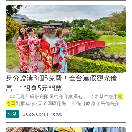
身分證湊3個5免費！全台連假觀光優
惠 1招拿5元門票
...00元再加碼贈送限量端午守護香包。 台東原生應用
植
物園
則推連假3天至園區用餐，不僅可吃原住民傳統美...
生活
2026/06/11 16:08