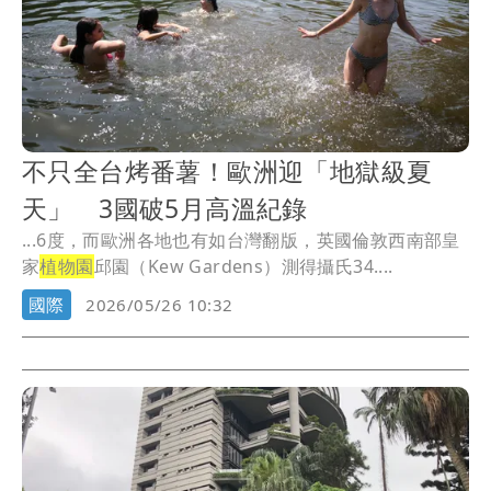
不只全台烤番薯！歐洲迎「地獄級夏
天」 3國破5月高溫紀錄
...6度，而歐洲各地也有如台灣翻版，英國倫敦西南部皇
家
植物園
邱園（Kew Gardens）測得攝氏34....
國際
2026/05/26 10:32