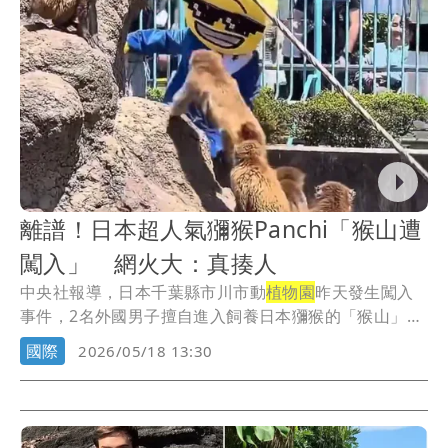
離譜！日本超人氣獼猴Panchi「猴山遭
闖入」 網火大：真揍人
中央社報導，日本千葉縣市川市動
植物園
昨天發生闖入
事件，2名外國男子擅自進入飼養日本獼猴的「猴山」，
遭...
國際
2026/05/18 13:30