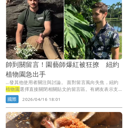
帥到關留言！園藝師爆紅被狂撩 紐約
植物園急出手
...發其他使用者關注與討論。 面對留言風向失焦，紐約
植物園
選擇直接關閉相關貼文的留言區。有網友表示支
持...
國際
2026/04/16 18:01