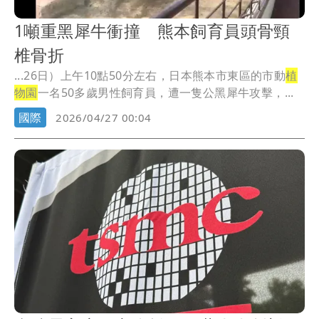
1噸重黑犀牛衝撞 熊本飼育員頭骨頸
椎骨折
...26日）上午10點50分左右，日本熊本市東區的市動
植
物園
一名50多歲男性飼育員，遭一隻公黑犀牛攻擊，...
國際
2026/04/27 00:04