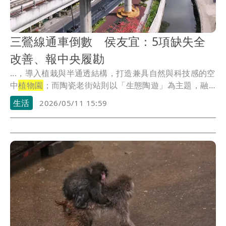
三鶯線通車倒數 侯友宜：5項缺失全
改善、報中央履勘
...，導入植栽與半通透結構，打造兼具自然與科技感的空
中
植物園
；而陶瓷老街站則以「生態陶遊」為主題，融
合磚...
生活
2026/05/11 15:59