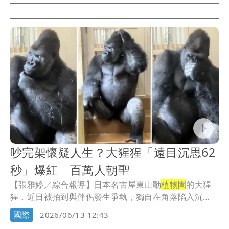
吵完架懷疑人生？大猩猩「遠目沉思62
秒」爆紅 百萬人朝聖
【張雅婷／綜合報導】日本名古屋東山動
植物園
的大猩
猩，近日被拍到與伴侶發生爭執，獨自在角落陷入沉
思，彷...
國際
2026/06/13 12:43