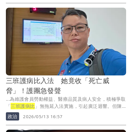
三班護病比入法 她竟收「死亡威
脅」！護團急發聲
...為維護會員勞動權益、醫療品質及病人安全，積極爭取
「
三班護病比
」無拖延入法實施，引起廣泛迴響。但陳
玉鳳...
政治
2026/05/13 16:57