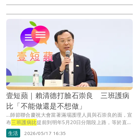
壹短蘋｜賴清德打臉石崇良 三班護病
比「不能做還是不想做」
...師節聯合慶祝大會當著滿場護理人員與石崇良的面，宣
布
三班護病比
提前到明年5月20日分階段上路，等於直
接...
生活
2026/05/17 16:35