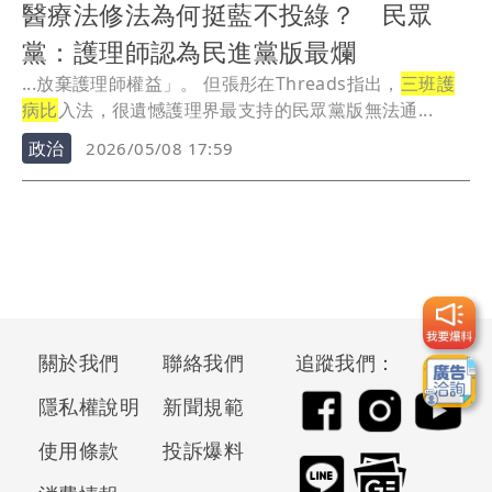
醫療法修法為何挺藍不投綠？ 民眾
黨：護理師認為民進黨版最爛
...放棄護理師權益」。 但張彤在Threads指出，
三班護
病比
入法，很遺憾護理界最支持的民眾黨版無法通...
政治
2026/05/08 17:59
關於我們
聯絡我們
追蹤我們：
隱私權說明
新聞規範
使用條款
投訴爆料