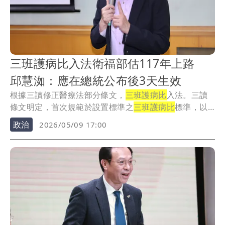
三班護病比入法衛福部估117年上路
邱慧洳：應在總統公布後3天生效
根據三讀修正醫療法部分條文，
三班護病比
入法。三讀
條文明定，首次規範於設置標準之
三班護病比
標準，以
11...
政治
2026/05/09 17:00