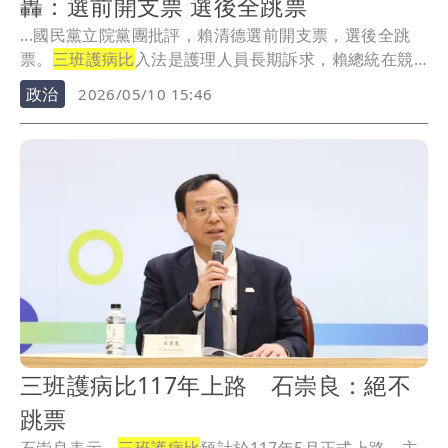
轟：選前開支票 選後全跳票
...國民黨立院黨團批評，賴清德選前開支票，選後全跳
票。
三班護病比
入法是護理人員長期訴求，賴總統在競
選期間...
政治
2026/05/10 15:46
三班護病比117年上路 石崇良：絕不
跳票