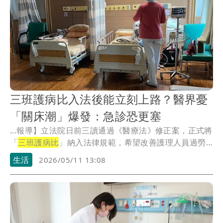
三班護病比入法後能立刻上路？醫界憂
「關床潮」爆發：急診恐更塞
...報導】立法院日前三讀通過《醫療法》修正案，正式將
「
三班護病比
」納入法律規範，希望改善護理人員過勞
問題...
生活
2026/05/11 13:08