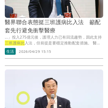
醫界聯合表態挺三班護病比入法 籲配
套先行避免衝擊醫療
...」投入275億元後，護理人力已有回流趨勢，因此支持
三班護病比
入法，但前提是要穩定推動配套措施。 醫...
生活
2026/04/29 15:15