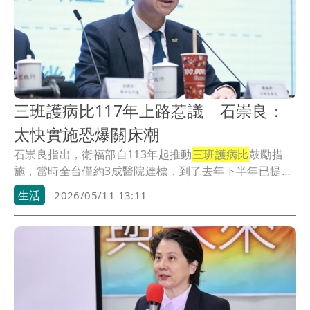
三班護病比117年上路惹議 石崇良：
太快實施恐爆關床潮
石崇良指出，衛福部自113年起推動
三班護病比
鼓勵措
施，當時全台僅約3成醫院達標，到了去年下半年已提
升...
生活
2026/05/11 13:11