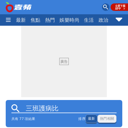
最新
焦點
熱門
娛樂時尚
生活
政治
社會
共有 77 項結果
排序
最新
熱門相關