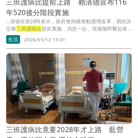
三班護病比提前上路 賴清德宣布116
年520後分階段實施
...清德在致詞時表示，政府會持續推動護理改革，因此決
定將
三班護病比
提前實施，消息一出，現場隨即響起掌
聲。
生活
2026/05/12 15:01
三班護病比竟要2028年才上路 藍營