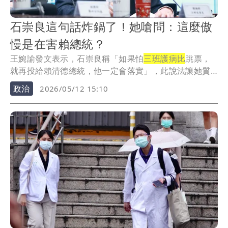
石崇良這句話炸鍋了！她嗆問：這麼傲
慢是在害賴總統？
王婉諭發文表示，石崇良稱「如果怕
三班護病比
跳票，
就再投給賴清德總統，他一定會落實」，此說法讓她質
疑「...
政治
2026/05/12 15:10