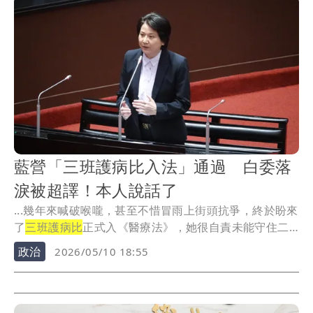
藍營「三班護病比入法」通過 白委落
淚被超譯！本人說話了
...幾年來喊破喉嚨，甚至不惜冒雨上街頭抗爭，終於盼來
了
三班護病比
正式入《醫療法》，她很自責未能守住二
分之...
政治
2026/05/10 18:55