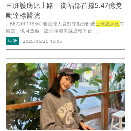
三班護病比上路 衛福部首撥5.47億獎
勵達標醫院
...BE720F11356) 若護理人員對獎勵分配或
三班護病比
有
疑慮，也可透過「護理職場爭議通報平台」...
生活
2025/06/25 15:05