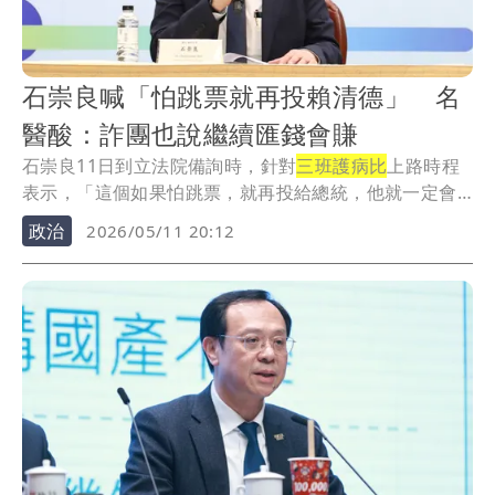
石崇良喊「怕跳票就再投賴清德」 名
醫酸：詐團也說繼續匯錢會賺
石崇良11日到立法院備詢時，針對
三班護病比
上路時程
表示，「這個如果怕跳票，就再投給總統，他就一定會
落...
政治
2026/05/11 20:12