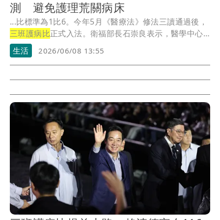
測 避免護理荒關病床
...比標準為1比6。今年5月《醫療法》修法三讀通過後，
三班護病比
正式入法。衛福部長石崇良表示，醫學中心
預...
生活
2026/06/08 13:55