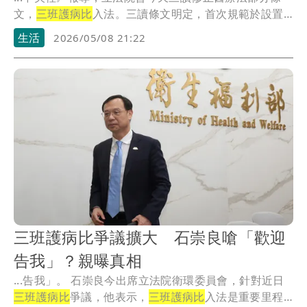
文，
三班護病比
入法。三讀條文明定，首次規範於設置
標準之...
生活
2026/05/08 21:22
三班護病比爭議擴大 石崇良嗆「歡迎
告我」？親曝真相
...告我」。 石崇良今出席立法院衛環委員會，針對近日
三班護病比
爭議，他表示，
三班護病比
入法是重要里程