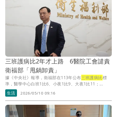
三班護病比2年才上路 6醫院工會譴責
衛福部「甩鍋卸責」
據《中央社》報導，衛福部在113年公布
三班護病比
標
準，醫學中心白班1比6、小夜1比9、大夜1比11；...
生活
2026/05/10 09:16