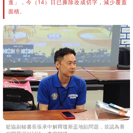
進」，今（14）日已撕除改成切字，減少覆蓋
變化
醫學教授林慶順意外離世 女兒沉痛證實
面積。
籃協副秘書長張承中解釋瓊斯盃地貼問題，並認為賽