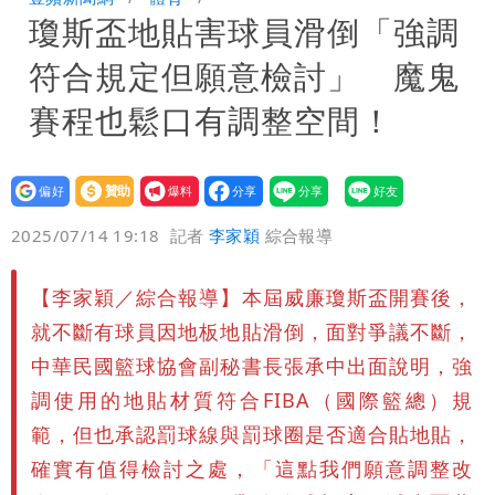
瓊斯盃地貼害球員滑倒「強調
黃線停車
白海豚今防豪雨、38度高溫！雙眼牆致
符合規定但願意檢討」 魔鬼
「海豚跳」
名醫「掛蔣萬安布條」被出征！他大笑：
賽程也鬆口有調整空間！
每天看診到半夜
慈濟爆世紀大騙局 AIT發文高級酸！他
設為
贊助
我要
笑：真的很會
白海豚大亂！航空66架次取消、船班39
偏好
壹蘋
爆料
2025/07/14 19:18
記者
李家穎
綜合報導
航次停航
姜厚任不信嫩女友「辣手摧花」 創演藝
【李家穎／綜合報導】本屆威廉瓊斯盃開賽後，
工會最遺憾1事
白海豚勾到「台灣陸地」了！雙眼牆旋
就不斷有球員因地板地貼滑倒，面對爭議不斷，
繞 路徑擺盪
特斯拉衝夜市…猛撞12車！民眾嚇「賓士
中華民國籃球協會副秘書長張承中出面說明，強
調使用的地貼材質符合FIBA（國際籃總）規
救好幾條人命」
他揭日本捐AZ疫苗秘辛「專為台生
範，但也承認罰球線與罰球圈是否適合貼地貼，
確實有值得檢討之處，「這點我們願意調整改
產」：終還陳時中清白
白海豚「大轉彎」機率非常小！明強度有