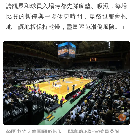
請觀眾和球員入場時都先踩腳墊、吸濕，每場
比賽的暫停與中場休息時間，場務也都會拖
地，讓地板保持乾燥，盡量避免滑倒風險。」
禁區中的大範圍圓形地貼，開賽後不斷害球員滑倒。