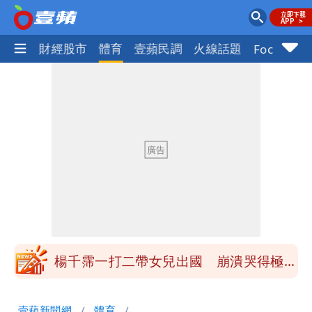
國際
財經股市
體育
壹蘋民調
火線話題
Focus+
白海豚「大轉彎」機率非常小！明強度有
變化
醫學教授林慶順意外離世 女兒沉痛證實
最低0元！超商飲品好康快看 優惠組一
次可買27杯
1元商品開搶！超市、量販週末優惠 父
親節吃牛排、海鮮
楊千霈一打二帶女兒出國 崩潰哭得極狼
狽
白海豚颱風來襲！北市開放3區疏散門紅
壹蘋新聞網
體育