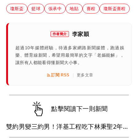
瓊斯盃
籃球
張承中
地貼
賽程
瓊斯盃賽程
李家穎
作者簡介
超過10年媒體經驗，待過多家網路新聞媒體，跑過娛
樂、體育線新聞，希望用最簡單的文字「老嫗能解」，
讓所有人都能看得懂新聞大小事。
訂閱 RSS
更多文章
|
點擊閱讀下一則新聞
雙約男變三約男！洋基工程吃下林秉聖2年合約 戰神超暖背官司又送球員