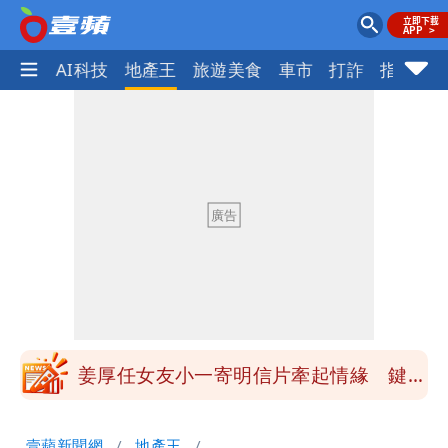
愛美
AI科技
地產王
旅遊美食
車市
打詐
指標企
大爆發！3颱風+1熱帶低壓 專家逐一分
析對台影響
吳子嘉斷言：綠營「這縣市」恐一屍五
命！她穩贏
方志友、楊銘威真的離婚了！全聲明曝光
「無法再做情人」
「南卡」最快今生成 挑戰4颱同框！1
週雨越下越大
姜厚任女友小一寄明信片牽起情緣 鍵盤
柯南揪5破綻
狗仔直擊｜郭書瑤隨興打扮要價破10
壹蘋新聞網
地產王