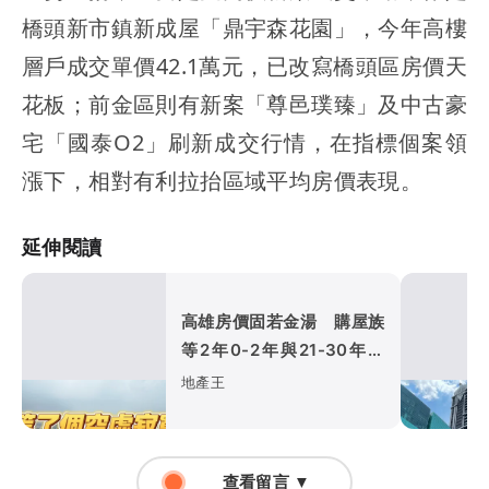
橋頭新市鎮新成屋「鼎宇森花園」，今年高樓
層戶成交單價42.1萬元，已改寫橋頭區房價天
花板；前金區則有新案「尊邑璞臻」及中古豪
宅「國泰O2」刷新成交行情，在指標個案領
漲下，相對有利拉抬區域平均房價表現。
延伸閱讀
高雄房價固若金湯 購屋族
等2年0-2年與21-30年宅
均再創新高
地產王
查看留言 ▼