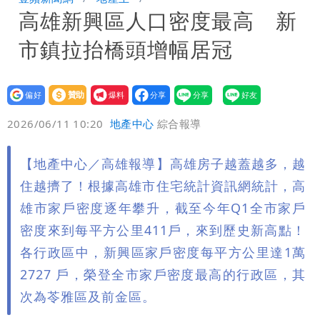
高雄新興區人口密度最高 新
萬 素顏進擊新生活圈（壹蘋10點強
騙慈濟10億！無良女律師曾宣導反詐
市鎮拉抬橋頭增幅居冠
打）
嗆被害者「愚痴」超諷刺
鄭朝方曬3人合照 網友一看秒懂：竹北
接班人「終於有消息了」
台玻夫人長子最後9年很痛苦 親友批徐
設為
贊助
我要
偏好
壹蘋
爆料
2026/06/11 10:20
地產中心
綜合報導
莉玲「冷血媽媽」
35歲早餐不吃鐵板麵？釣出一票人點
頭 辦公室全是「1聲音」
班鐵翔誇姜厚任女友跟他學演戲表現優
【地產中心／高雄報導】高雄房子越蓋越多，越
住越擠了！根據高雄市住宅統計資訊網統計，高
異 網笑：老師好像提油救火了
「民進黨有她裸照？」黃智賢回嗆：國民
雄市家戶密度逐年攀升，截至今年Q1全市家戶
密度來到每平方公里411戶，來到歷史新高點！
黨墮落還不准人說
13子女擠10坪屋 媽傳返家：我很愛孩
各行政區中，新興區家戶密度每平方公里達1萬
子...請還我們平靜
氣象女神累了？白海豚報成「白沙屯」
2727 戶，榮登全市家戶密度最高的行政區，其
次為苓雅區及前金區。
本尊：懊惱到現在
陳時中選前夜「淋雨道歉」 王必勝認：