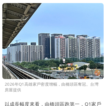
已知輸了…無奈又不平
大爆發！3颱風+1熱帶低壓 專家逐一分
析對台影響
吳子嘉斷言：綠營「這縣市」恐一屍五
命！她穩贏
2026年Q1高雄家戶密度增幅，由橋頭區奪冠。台灣
房屋提供
以成長幅度來看，由橋頭區跑第一，Q1家戶