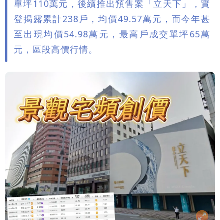
單坪110萬元，後續推出預售案「立天下」，實
登揭露累計238戶，均價49.57萬元，而今年甚
至出現均價54.98萬元，最高戶成交單坪65萬
元，區段高價行情。