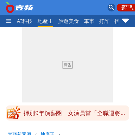
愛美
AI科技
地產王
旅遊美食
車市
打詐
指標企
白海豚發威！內褲掛陽台被吹走 議員神
回1句笑翻10萬人
白海豚不放假「跟巴威差別在這裡」 蔣
萬安：這很清楚標準一致
館長打3劑高端疫苗諷刺「生理食鹽
水」 王浩宇揚言告發
「琵鷺」颱風生成！三颱共舞路徑曝光
揮別9年演藝圈 女演員當「全職運將」
公布收入比拍戲賺更多
他二刷《蜘蛛人》一路劇透 周圍觀眾氣
壹蘋新聞網
地產王