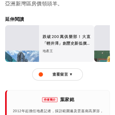
亞洲新灣區房價領頭羊。
延伸閱讀
跌破200萬俱樂部！大直
「輕井澤」創歷史新低價
「台北之星」讓利求售
地產王
查看留言 ▼
葉家銘
作者簡介
2012年起擔任地產記者，採訪範圍遍及雲嘉南高屏澎，