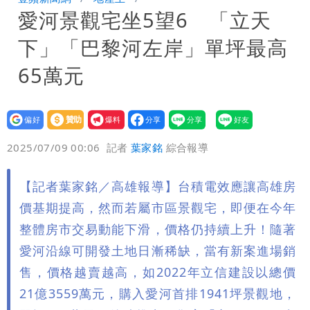
愛河景觀宅坐5望6 「立天
炸開扁
白海豚發威！內褲掛陽台被吹走 議員神
下」「巴黎河左岸」單坪最高
回1句笑翻10萬人
白海豚不放假「跟巴威差別在這裡」 蔣
65萬元
萬安：這很清楚標準一致
設為
贊助
我要
偏好
壹蘋
爆料
2025/07/09 00:06
記者
葉家銘
綜合報導
【記者葉家銘／高雄報導】台積電效應讓高雄房
價基期提高，然而若屬市區景觀宅，即便在今年
整體房市交易動能下滑，價格仍持續上升！隨著
愛河沿線可開發土地日漸稀缺，當有新案進場銷
售，價格越賣越高，如2022年立信建設以總價
21億3559萬元，購入愛河首排1941坪景觀地，