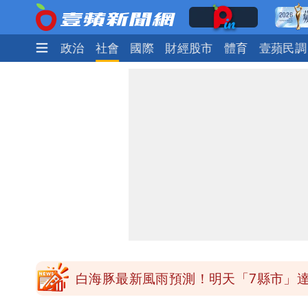
時尚
生活
政治
社會
國際
財經股市
體育
壹蘋民調
昔痛罵「陳時中擋疫苗」被翻出 黃智
男童躍下2.6米高台摔斷腳後跟 妹妹
原本對小S印象差 家長曝她「私下1舉
姜厚任小24歲女友「舊身分」曝光！昔
白海豚最新風雨預測！明天「7縣市」