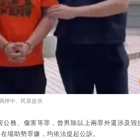
羈押中。民眾提供
害公務、傷害等罪，曾男除以上兩罪外還涉及毀
務在場助勢罪嫌，均依法提起公訴。