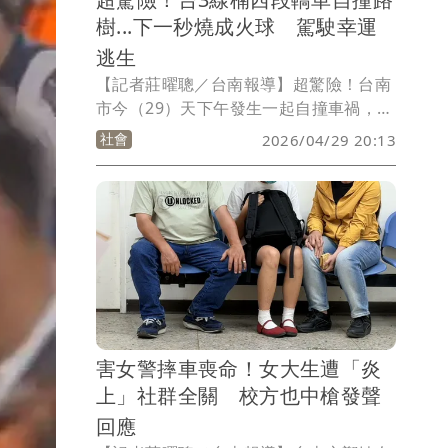
樹...下一秒燒成火球 駕駛幸運
逃生
【記者莊曜聰／台南報導】超驚險！台南
市今（29）天下午發生一起自撞車禍，年
約45歲男子開車行經台3線楠西區鹿陶洋
社會
2026/04/29 20:13
路段時，不知何故突然偏移車道，車頭猛
撞路樹後停下，隨後開始冒煙，駕駛回神
後趕緊逃出，轎車隨即起火，警消到場時
已經陷入全面燃燒，所幸男子警輕傷送
醫，詳細肇事原因有待釐清。
害女警摔車喪命！女大生遭「炎
上」社群全關 校方也中槍發聲
回應