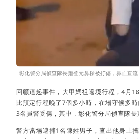
彰化警分局偵查隊長蕭登元鼻樑被打傷，鼻血直流，檢警一
回顧這起事件，大甲媽祖遶境行程，4月1
比預定行程晚了7個多小時，在場守候多
3名員警受傷，其中，彰化警分局偵查隊長
警方當場逮捕1名陳姓男子，查出他身上