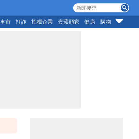
車市
打詐
指標企業
壹蘋頭家
健康
購物
女神
1