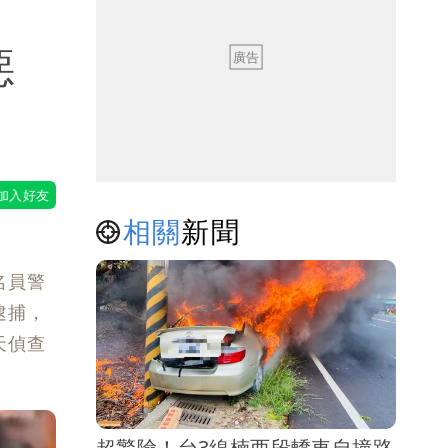
惡
相關
新聞
名員警
逮捕，
天偵查
超驚險！台3線楠西段轎車自撞路