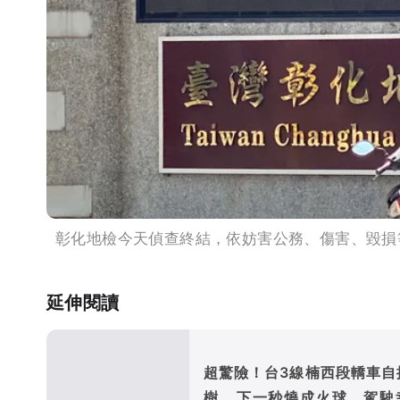
彰化地檢今天偵查終結，依妨害公務、傷害、毀損
延伸閱讀
超驚險！台3線楠西段轎車自
樹...下一秒燒成火球 駕駛