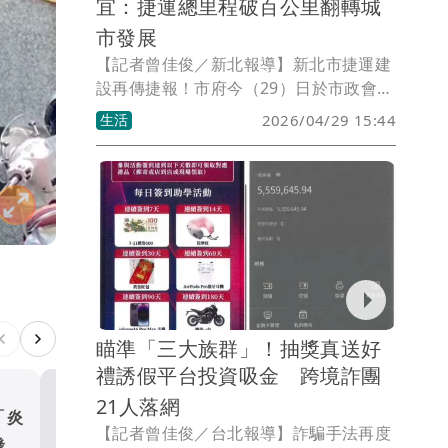
宜：捷運總里程破百公里翻轉城
市發展
【記者曾佳俊／新北報導】新北市捷運建
設再傳捷報！市府今（29）日於市政會議
中由捷運局進行「捷運三鶯線 幸福在
生活
2026/04/29 15:44
線」專題報告，內容提到三鶯線通車後，
新北境內捷運總里程將達108公里、90座
車站，無論長度或站數皆居全台之冠；市
長侯友宜表示，三鶯線將於5月初報請交
通部履勘，力拚如期通車，未來將進一步
完善新北捷運路網，並透過軌道建設帶動
沿線文化、觀光與經濟發展，翻轉城市整
體風貌。
瞄準「三大族群」！抽獎真送好
禮誘假平台投資吸金 跨境詐團
21人落網
「炎
國民黨竹縣黨部主委交接 
【記者曾佳俊／台北報導】詐騙手法再度
發聲
文喊「大團結」：全力送徐