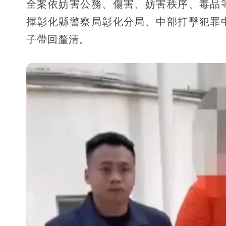
全案依妨害公務、傷害、妨害秩序、毒品
揮彰化縣警察局彰化分局、中部打擊犯罪
子帶回釐清。