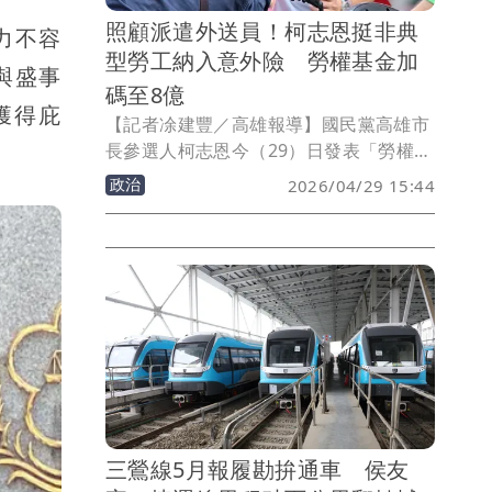
照顧派遣外送員！柯志恩挺非典
力不容
型勞工納入意外險 勞權基金加
與盛事
碼至8億
獲得庇
【記者凃建豐／高雄報導】國民黨高雄市
長參選人柯志恩今（29）日發表「勞權之
都」系列政策第3波，宣布未來將派遣、
政治
2026/04/29 15:44
外送員及承攬人員等「非典型勞工」納入
法律保障與意外險補助，打破同工不同權
的職場困境。此外，柯志恩也提出高雄
「勞工權益基金」再升級，預計2030年提
升本金規模至8億元，讓這筆「勞工救命
錢」成為基層最堅實的後盾。
三鶯線5月報履勘拚通車 侯友