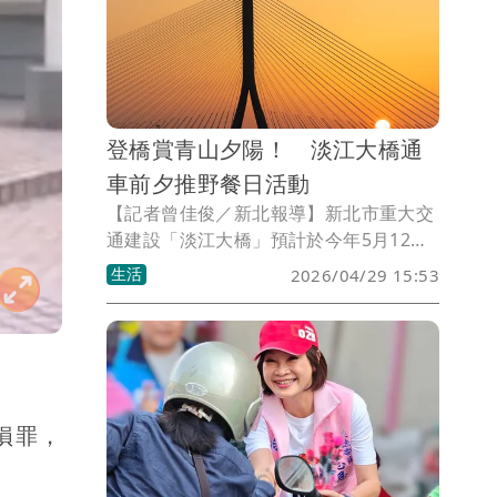
以免影響螢火蟲生態。
登橋賞青山夕陽！ 淡江大橋通
車前夕推野餐日活動
【記者曾佳俊／新北報導】新北市重大交
通建設「淡江大橋」預計於今年5月12日
正式通車，新北市政府攜手交通部公路
生活
2026/04/29 15:53
局，在通車前夕推出一系列開幕暖身活
動，邀請民眾搶先登橋體驗。其中，5月3
日登場的「我和大橋在一起」野餐日，更
開放民眾走上橋面，在淡水河口的壯闊景
觀中享受難得的城市野餐時光，現場預計
發放1,000份野餐墊，數量有限，送完為
損罪，
止。