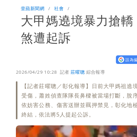
昔痛罵「陳時中擋疫苗」被翻出 黃智
壹蘋新聞網
社會
大甲媽遶境暴力搶轎
男童躍下2.6米高台摔斷腳後跟 妹妹
煞遭起訴
設為偏
2026/04/29 10:28
記者
莊曜聰
綜合報導
【記者莊曜聰／彰化報導】日前大甲媽祖遶
受傷，蕭姓偵查隊隊長鼻樑被當場打斷，脫
依妨害公務、傷害送辦並羈押禁見，彰化地
終結，依法將5人提起公訴。