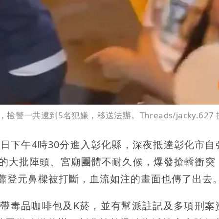
共逮到5名犯嫌，移送法辦。Threads/jacky.627 
8日下午4時30分進入彰化縣，深夜抵達彰化市自
時的大批陣頭、宮廟團體不耐久候，爆發搶轎衝突
蕭登元鼻樑被打斷，血流如注的畫面也傳了出去
攜帶毒品咖啡包及K菸，並有幫派註記及多項刑案