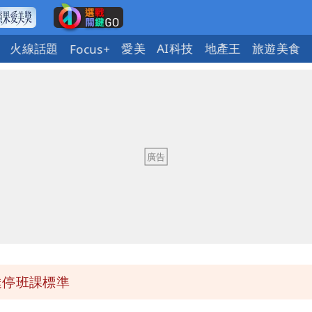
火線話題
愛美
AI科技
地產王
旅遊美食
Focus+
賢戰網友：台灣人靠我活下來
揭原因「模仿超人力霸王」
動」徹底改觀
交往3個月閃嫁農業處科長
達停班課標準