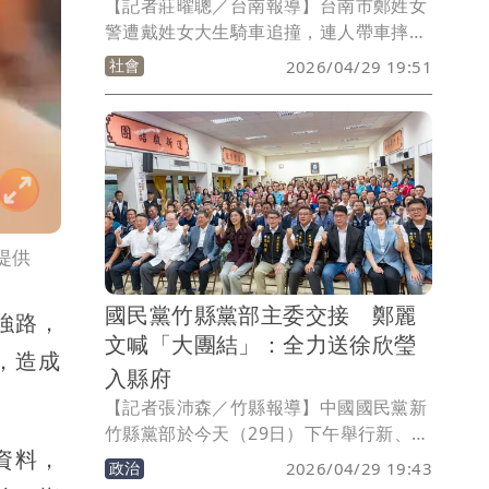
【記者莊曜聰／台南報導】台南市鄭姓女
警遭戴姓女大生騎車追撞，連人帶車摔倒
慘遭遊覽車輾斃，從曝光的監視器畫面中
社會
2026/04/29 19:51
看到，女大生肇事後騎到路旁，沒關心鄭
女傷勢，只顧著查看新車有沒有受損，又
傳出她前晚玩通宵還騎車上路才釀禍，事
後在家人陪同相驗時，也未向鄭女家屬致
意或道歉，種種行徑被網友痛批「冷
血」，個人社群帳號也被肉搜到關帳，甚
至連就讀學校科系都被挖出，讓校方不得
提供
不出面回應。
國民黨竹縣黨部主委交接 鄭麗
強路，
文喊「大團結」：全力送徐欣瑩
，造成
入縣府
。
【記者張沛森／竹縣報導】中國國民黨新
竹縣黨部於今天（29日）下午舉行新、卸
資料，
任主任委員交接布達典禮。由新竹縣長楊
政治
2026/04/29 19:43
文科正式接掌黨部主委重擔，代理主委邱