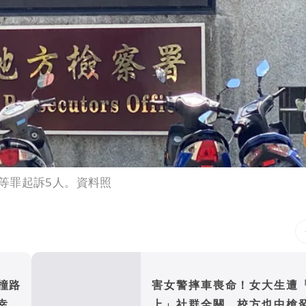
等罪起訴5人。資料照
撞路
害女警摔車喪命！女大生遭
幸運
上」社群全關 校方也中槍