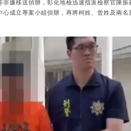
等罪嫌移送偵辦，彰化地檢迅速指派檢察官陳振
中心成立專案小組偵辦，再將柯姓、曾姓及兩名