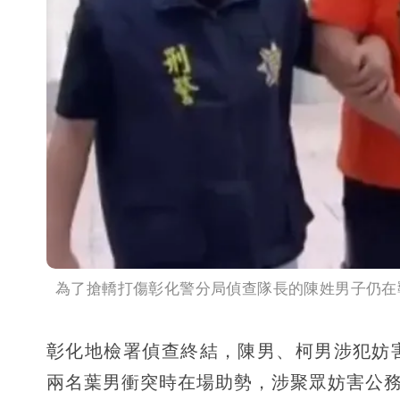
為了搶轎打傷彰化警分局偵查隊長的陳姓男子仍在
彰化地檢署偵查終結，陳男、柯男涉犯妨
兩名葉男衝突時在場助勢，涉聚眾妨害公