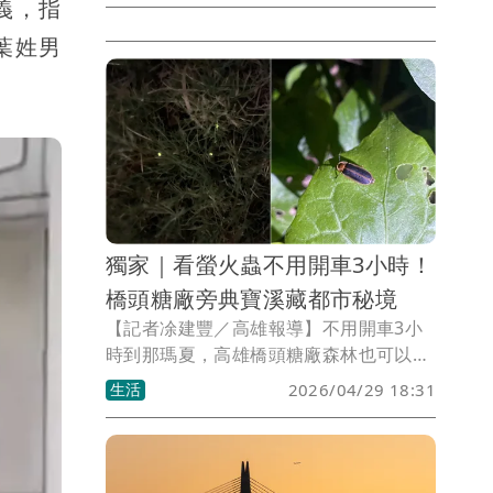
義，指
國樑功成身退。國民黨主席鄭麗文親自到
葉姓男
場監交，並在多位黨內重臣與地方民代的
見證下，宣示藍軍將以大團結之姿，全力
守住新竹縣執政版圖。
獨家｜看螢火蟲不用開車3小時！
橋頭糖廠旁典寶溪藏都市秘境
【記者凃建豐／高雄報導】不用開車3小
時到那瑪夏，高雄橋頭糖廠森林也可以賞
螢火蟲。螢火蟲專家楊吉壽近日在橋頭糖
生活
2026/04/29 18:31
廠旁燕橋，典寶溪畔觀察到數百隻螢火
蟲，堪稱是都市奇景，楊吉壽建議民眾若
要前往觀察，務必自備手電筒及紅色玻璃
紙，並請以紅色玻璃紙包覆所有照明源，