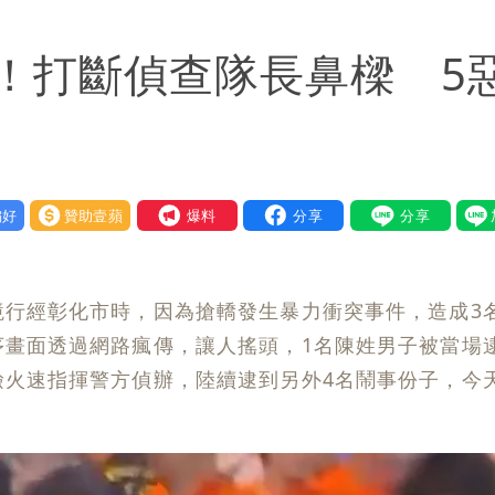
賢戰網友：台灣人靠我活下來
！打斷偵查隊長鼻樑 5
揭原因「模仿超人力霸王」
好
贊助壹蘋
我要爆料
境行經彰化市時，因為搶轎發生暴力衝突事件，造成3
序畫面透過網路瘋傳，讓人搖頭，1名陳姓男子被當場
檢火速指揮警方偵辦，陸續逮到另外4名鬧事份子，今