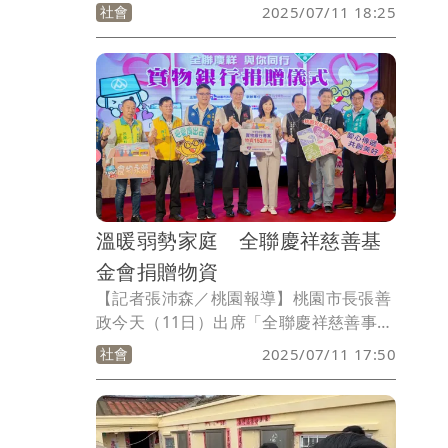
5月夥同另3名員工及友人，在露營區福利
社會
2025/07/11 18:25
社內持鐵椅、水管等工具攻擊張男致其昏
迷倒地，謝男等人竟罵張男「裝死」，再
以美工刀刺身體、在傷口灑鹽刺激傷口等
方式凌虐張男，導致張男傷重不治。南投
地院今天（11日）依傷害致死罪將謝男判
刑14年6月，其餘3人分判11年6月至14年
徒刑。可上訴。
溫暖弱勢家庭 全聯慶祥慈善基
金會捐贈物資
【記者張沛森／桃園報導】桃園市長張善
政今天（11日）出席「全聯慶祥慈善事業
基金會物資捐贈儀式」。張善政表示，全
社會
2025/07/11 17:50
聯慶祥慈善事業基金會自106年起與市府
攜手合作，長期捐贈生活物資予弱勢家
庭，累計金額已逾1,130萬元，協助無數
家庭度過生活難關，今年捐贈物資市值超