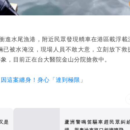
然衝進水尾漁港，附近民眾發現轎車在港區載浮載
輛已被水淹沒，現場人員不敢大意，立刻放下救
跡象，目前正在台大醫院金山分院搶救中。
還因這案纏身！身心「達到極限」
又是
蘆洲警鳴笛驅車趕民眾糾
場 與奧迪車路口相撞噴飛