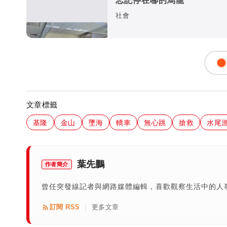
社會
文章標籤
基隆
金山
墜海
轎車
無心跳
搶救
水尾
葉先鵬
作者簡介
曾任突發線記者與網路媒體編輯，喜歡觀察生活中的人
訂閱 RSS
更多文章
|