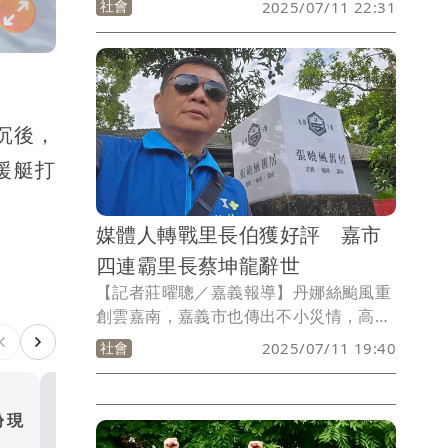
社會
2025/07/11 22:31
鳴器趕往現場，經過民族、中正路口時，
與一部奧迪車發生碰撞，王員全身多處擦
傷，緊急送往新光醫院，所幸無生命危
險。
沉後，
援艇打
媒體人轉戰里長伯獲好評 嘉市
四連霸里長蔡坤龍辭世
【記者莊曜聰／嘉義報導】丹娜絲颱風重
創雲嘉南，嘉義市也傳出不小災情，高雄
市政府就支援救災，嘉市各地里長也忙於
社會
2025/07/11 19:40
協助災民，東奔西跑十分忙碌，現在卻傳
出不幸消息，媒體人出身，已經連任4屆
的培元里長蔡坤龍，疑似積勞成疾，今天
紛現
媒體人轉戰里長伯獲好評 
被發現倒臥家中、沒了呼吸心跳，警消到
四連霸里長蔡坤龍辭世