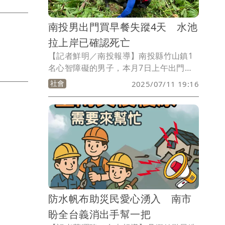
南投男出門買早餐失蹤4天 水池
拉上岸已確認死亡
【記者鮮明／南投報導】南投縣竹山鎮1
名心智障礙的男子，本月7日上午出門買
早餐即失蹤，家屬遍尋不著，隔天向警方
社會
2025/07/11 19:16
報案。南投縣消防局竹山分隊昨晚經由警
方通報協尋，今天（11日）上午在過溪溪
邊一處水池發現該名男子，但他已死亡多
時。
防水帆布助災民愛心湧入 南市
盼全台義消出手幫一把