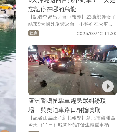
忘記停在哪的烏龍
【記者李易昌／台中報導】23歲鄭姓女子
結束9天國外旅遊返台，不料卻在火車站
遍尋不著機車，眼看上班時間要到了，焦
社會
2025/07/12 11:30
急的趕往附近派出所報案，所幸在警員協
助回溯記憶，順利在加油站附近尋回她的
愛車，鄭女為感謝協助，將國外帶回來的
伴手禮贈予警方。
蘆洲警鳴笛驅車趕民眾糾紛現
場 與奧迪車路口相撞噴飛
【記者江孟謙／新北報導】新北市蘆洲區
今天（11日）晚間8時許發生嚴重車禍，1
名28歲王姓警員獲報後，使用警示燈、警