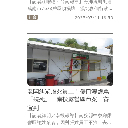
【記者莊曜聰／台南報導】丹娜絲颱風造
成南市7678戶屋頂損壞，溪北多個行政區
尤為嚴重，現在尚未完全復電，重建有一
社會
2025/07/11 18:50
定難度，加上連日豪雨，有些民眾可說比
「家徒四壁」更慘，民代、市議員發起募
集防水帆布應急，獲得各界熱烈響應，但
卻缺乏大量人力裝設，南市府呼籲全台義
消發揮大愛，加入志願救援行列，賴清德
總統今天勘災時也說，如果熱心民眾願意
支援，南市府應該代為請假。
老闆糾眾虐死員工！傷口灑鹽罵
「裝死」 南投露營區命案一審
宣判
【記者鮮明／南投報導】南投縣中寮鄉露
營區謝姓業者，因對張姓員工不滿，去年