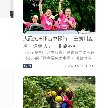
場將人送醫，最後仍回天乏術，享年60
社會
歲。
大罷免車隊台中掃街 王義川點
名「這個人」：非罷不可
【記者鮮明／台中報導】民進黨立委王義
川發起的「同意罷免大車隊 守護台灣不後
退」車隊掃街行動，今天（11日）下午在
政治
2025/07/11 19:33
台中登場。王義川偕同前立委莊競程及多
位台中市議員共同率領車隊掃街。車隊行
經7月26日投票的3個選區，最後花1小時
橫掃現任國民黨立委羅廷瑋選區，王義川
說，因為羅廷瑋就是這次「非罷不可」的
立委代表