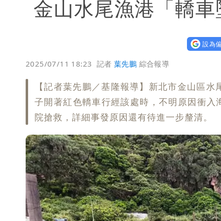
金山水尾漁港「轎車
設為偏
2025/07/11 18:23
記者
葉先鵬
綜合報導
【記者葉先鵬／基隆報導】新北市金山區水
子開著紅色轎車行經該處時，不明原因衝入
院搶救，詳細事發原因還有待進一步釐清。