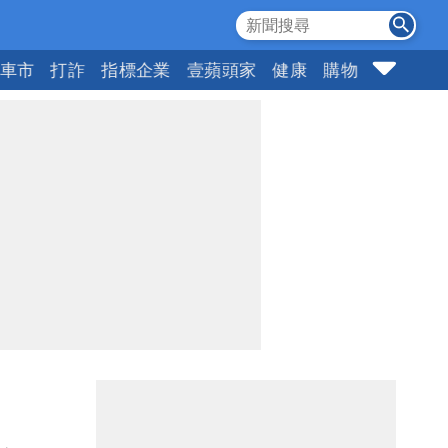
車市
打詐
指標企業
壹蘋頭家
健康
購物
女神
1