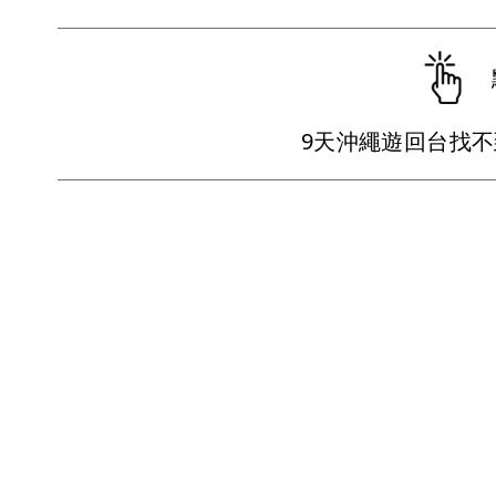
9天沖繩遊回台找