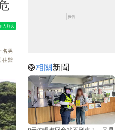
危
一名男
送往醫
相關
新聞
9天沖繩遊回台找不到車！ 又是