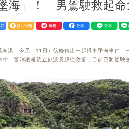
墜海」！ 男駕駛救起命
好
贊助壹蘋
我要爆料
尾漁港，今天（11日）傍晚傳出一起轎車墜海事件，
海中，警消獲報後立刻派員趕往救援，目前已將駕駛