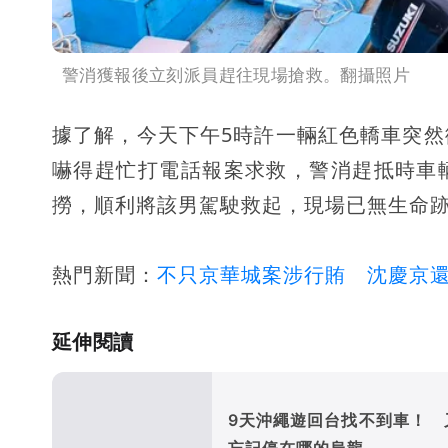
警消獲報後立刻派員趕往現場搶救。翻攝照片
據了解，今天下午5時許一輛紅色轎車突
嚇得趕忙打電話報案求救，警消趕抵時車
撈，順利將該男駕駛救起，現場已無生命
熱門新聞：
不只京華城案涉行賄 沈慶京
延伸閱讀
9天沖繩遊回台找不到車！ 
忘記停在哪的烏龍