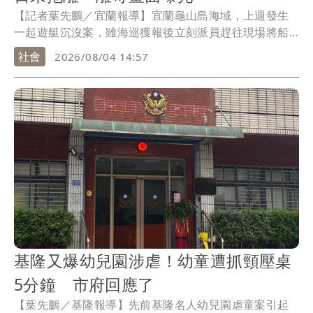
【記者葉先鵬／宜蘭報導】宜蘭龜山島海域，上週發生
一起遊艇沉沒案，雖海巡獲報後立刻派員趕往現場將船
長及船員共2人救起，但半沉的遊艇卻在海上漂流多天，
社會
2026/08/04 14:57
目前船東正全力排除中，詳細事發原因還有待進一步釐
清。
基隆又爆幼兒園涉虐！幼童遭抓頸壓桌
5分鐘 市府回應了
【葉先鵬／基隆報導】先前基隆名人幼兒園虐童案引起