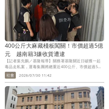
400公斤大麻藏棧板闖關！市價超過5億
元 越南籍3嫌收貨遭逮
【記者葉先鵬／基隆報導】關務署基隆關近日破獲一起
毒品走私案，運毒集團將總重近400公斤、市價超過5億
元的大麻夾藏在棧板中，企圖以此蒙混過關，相關單位
社會
2026/07/30 11:42
得知情形後按兵不動，直至3名越南籍男子收貨時一網打
盡，全案已依違反毒危害防制條例起訴。