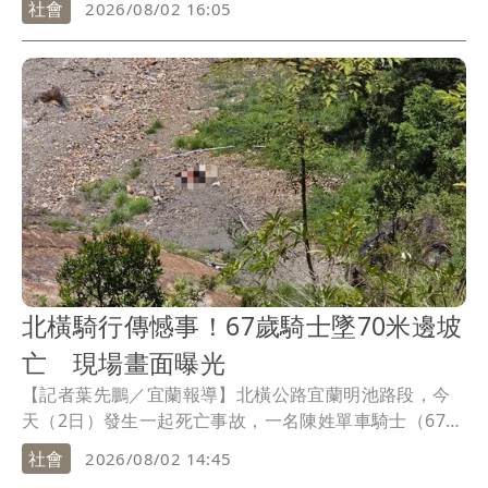
社會
2026/08/02 16:05
惚，唾液快篩呈現苯二氮平類陽性反應，因此將依公共
危險罪送辦。
北橫騎行傳憾事！67歲騎士墜70米邊坡
亡 現場畫面曝光
【記者葉先鵬／宜蘭報導】北橫公路宜蘭明池路段，今
天（2日）發生一起死亡事故，一名陳姓單車騎士（67
歲）經過該處時，意外翻落70公尺深的邊坡，雖警消獲
社會
2026/08/02 14:45
報後立刻展開救援，但接觸陳男時其已無生命跡象，詳