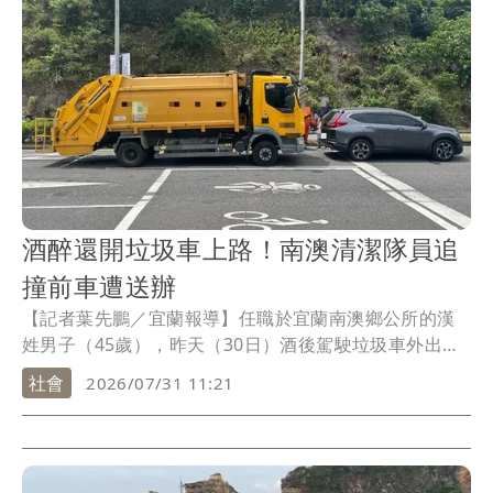
酒醉還開垃圾車上路！南澳清潔隊員追
撞前車遭送辦
【記者葉先鵬／宜蘭報導】任職於宜蘭南澳鄉公所的漢
姓男子（45歲），昨天（30日）酒後駕駛垃圾車外出執
勤，不料路途中卻突然追撞前車，事後警方已依公共危
社會
2026/07/31 11:21
險罪送辦，後續南澳鄉公所也將依規定進行懲處。