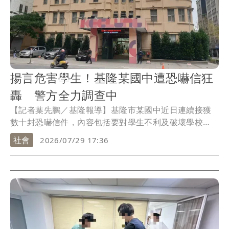
揚言危害學生！基隆某國中遭恐嚇信狂
轟 警方全力調查中
【記者葉先鵬／基隆報導】基隆市某國中近日連續接獲
數十封恐嚇信件，內容包括要對學生不利及破壞學校
等，對此，基隆市府表示高度重視，除在第一時間掌握
社會
2026/07/29 17:36
情況外，也立刻督請學校依校園安全應變機制處理，後
續將由警察機關協助調查，以維護師生安全。