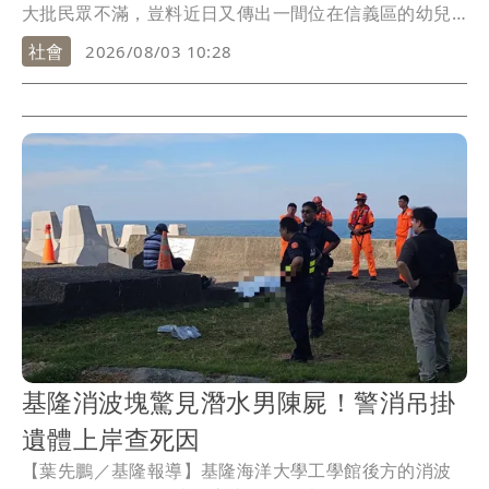
大批民眾不滿，豈料近日又傳出一間位在信義區的幼兒
園也涉不當對待，導致學童臉上出現不明傷勢，向園方
社會
2026/08/03 10:28
反映後對方卻只想私下解決，目前家屬已提出告訴，對
此，基隆市府則表示現正調查中。
基隆消波塊驚見潛水男陳屍！警消吊掛
遺體上岸查死因
【葉先鵬／基隆報導】基隆海洋大學工學館後方的消波