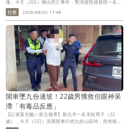
塊，今天（2日）傳出死亡事件，警消趕抵後發現一名60
多歲江姓男子已明顯死亡，詳細事發原因還有待進一步
社會
2026/08/02 17:48
釐清。
開車墜九份邊坡！22歲男獲救但眼神呆
滯「有毒品反應」
【記者葉先鵬／新北報導】新北市一名宋姓男子（22
歲），今天（2日）清晨開車行經九份山區時，突然衝出
路面，連人帶車墜入邊坡，事後警方發現宋男精神恍