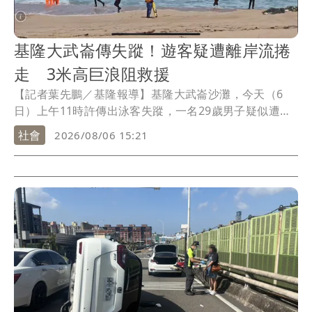
基隆大武崙傳失蹤！遊客疑遭離岸流捲
走 3米高巨浪阻救援
【記者葉先鵬／基隆報導】基隆大武崙沙灘，今天（6
日）上午11時許傳出泳客失蹤，一名29歲男子疑似遭離
岸流帶出外海，警消獲報後立刻派員趕往，但海象不佳
社會
2026/08/06 15:21
增加搜救難度，目前仍未發現該名男子。