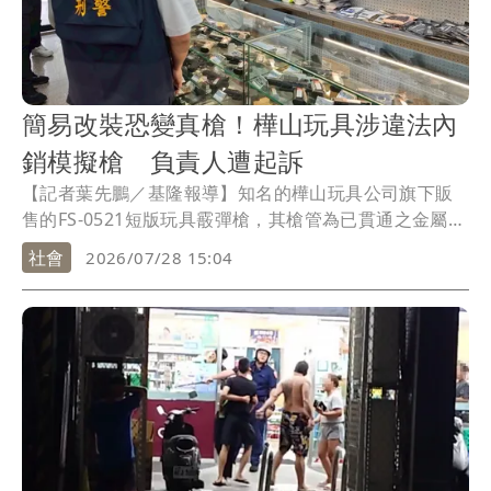
簡易改裝恐變真槍！樺山玩具涉違法內
銷模擬槍 負責人遭起訴
【記者葉先鵬／基隆報導】知名的樺山玩具公司旗下販
售的FS-0521短版玩具霰彈槍，其槍管為已貫通之金屬材
質，官方鑑定屬於槍砲主要組成零件，原本只能專供外
社會
2026/07/28 15:04
銷，但該公司卻透過實體店面、網路持續在國內銷售，
台北地檢署日前指揮保三總隊搜查多家直營門市與下游
經銷商，共計查獲模擬槍、主要組成零件逾400支，今天
（28日）已依槍砲彈藥刀械管制條例起訴范姓負責人。