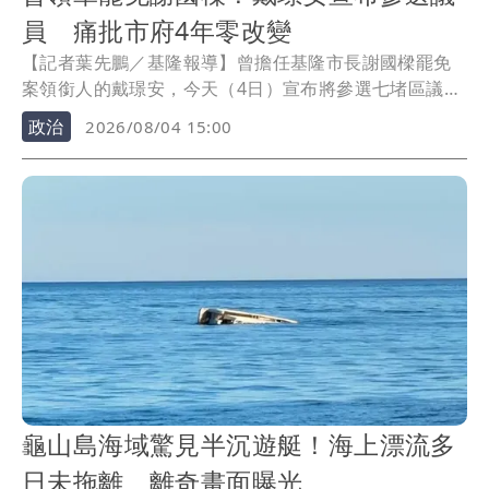
員 痛批市府4年零改變
【記者葉先鵬／基隆報導】曾擔任基隆市長謝國樑罷免
案領銜人的戴璟安，今天（4日）宣布將參選七堵區議
員，他在受訪時指出，過去4年基隆發展停滯，罷免案過
政治
2026/08/04 15:00
後謝國樑也沒做出改變，先前的幼兒園虐待案市府更是
各種包庇，因此決定投入選舉，為廣大市民朋友發生。
龜山島海域驚見半沉遊艇！海上漂流多
日未拖離 離奇畫面曝光