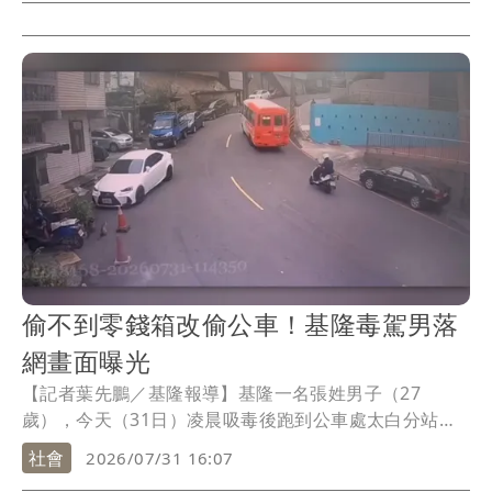
細事發原因還有待進一步釐清。
偷不到零錢箱改偷公車！基隆毒駕男落
網畫面曝光
【記者葉先鵬／基隆報導】基隆一名張姓男子（27
歲），今天（31日）凌晨吸毒後跑到公車處太白分站偷
走一輛公車，警方獲報迅速攔截公車，並在張男身上找
社會
2026/07/31 16:07
到一顆依托咪酯煙彈，詢後已依法移送地檢署偵辦，全