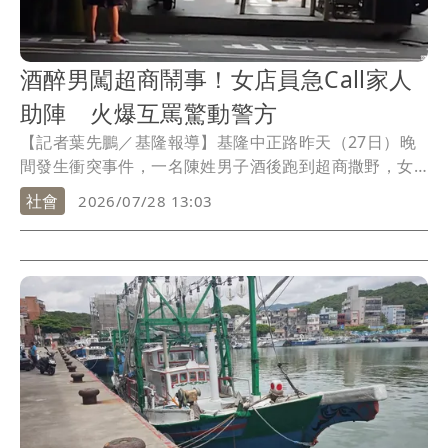
酒醉男闖超商鬧事！女店員急Call家人
助陣 火爆互罵驚動警方
【記者葉先鵬／基隆報導】基隆中正路昨天（27日）晚
間發生衝突事件，一名陳姓男子酒後跑到超商撒野，女
店員見狀遂打電話烙來父母親、弟弟助陣，雙方因此在
社會
2026/07/28 13:03
店門口爆發激烈口角，所幸警方及時趕抵隔開雙方，這
才避免肢體衝突發生，不過由於陳男情緒高漲，為防止
其造成自身與他人危害，後續已帶回派出所實施管束。