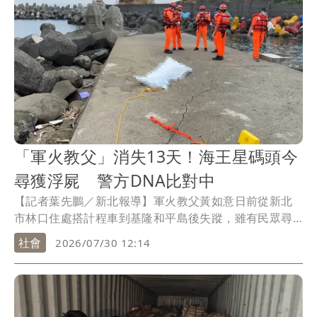
「軍火教父」消失13天！海王星碼頭今
尋獲浮屍 警方DNA比對中
【記者葉先鵬／新北報導】軍火教父黃如意日前從新北
市林口住處搭計程車到基隆和平島後失蹤，雖有民眾尋
獲其隨身包，但警消連日搜尋仍未有進展，直至今天
社會
2026/07/30 12:14
（30日）上午才在海王星碼頭海堤消波塊附近找到一具
男浮屍，由於現場未發現任何證件，因此後續將採DNA
確認，是否為「軍火教父」還有待進一步釐清。