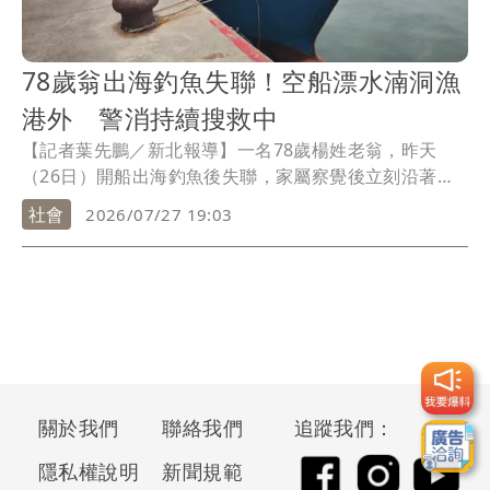
78歲翁出海釣魚失聯！空船漂水湳洞漁
港外 警消持續搜救中
【記者葉先鵬／新北報導】一名78歲楊姓老翁，昨天
（26日）開船出海釣魚後失聯，家屬察覺後立刻沿著海
岸尋找，並於晚間9時許於水湳洞漁港外發現楊翁駕駛的
社會
2026/07/27 19:03
船隻，但上面卻無人，截至今天（27日）警消、岸巡隊
仍未尋獲，預計明天繼續搜救。
關於我們
聯絡我們
追蹤我們：
隱私權說明
新聞規範