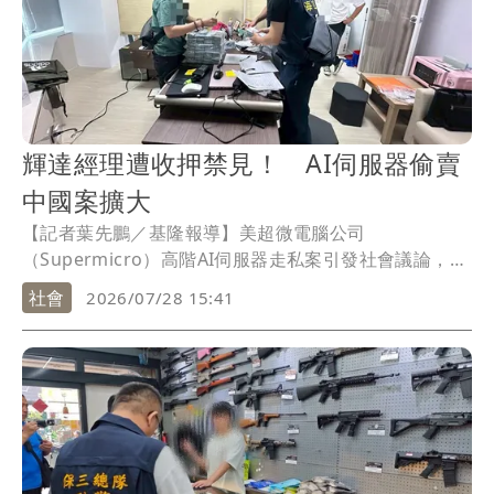
輝達經理遭收押禁見！ AI伺服器偷賣
中國案擴大
【記者葉先鵬／基隆報導】美超微電腦公司
（Supermicro）高階AI伺服器走私案引發社會議論，本
月24日基隆地檢署檢察官發動第三波搜索，並約談輝達
社會
2026/07/28 15:41
微公司的張姓經理，複訊後認為張男涉嫌重大，且有湮
滅證據、勾串之虞，向基隆地院聲請羈押禁見獲准。