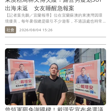
出海未返 女友睡醒急報案
【記者葉先鵬／宜蘭報導】位在宜蘭蘇澳的東澳灣因環
境優美，每年暑假總是吸引不少遊客，不過該處也時常
傳出民眾落水失蹤，今天（4日）上午又有一名女遊客報
社會
2026/08/04 15:26
案指出，昨天（3日）與男友在北灘露營，但一早起來卻
不見對方蹤影，目前岸巡及警消均已趕抵現場協尋，詳
細情形還有待進一步釐清。
曾領軍罷免謝國樑！戴璟安宣布參選議