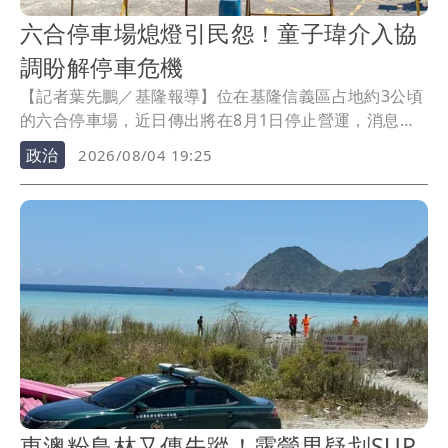
六合停車場熄燈引民怨！童子瑋介入協
調盼解停車危機
【記者葉先鵬／基隆報導】位在基隆信義區占地約3公頃
的六合停車場，近日傳出將在8月1日停止營運，消息曝
光後讓引起市民議論，不少人擔心停車場突然熄燈，原
政治
2026/08/04 19:25
本上百台車根本無處可停，對此，基隆議長童子瑋表
示，已主動聯繫台肥公司了解土地租約、停車場登記等
問題，後續會盡快邀集市府辦理會勘，避免影響市民權
益。
東澳粉鳥林又傳失蹤！露營男疑划SUP