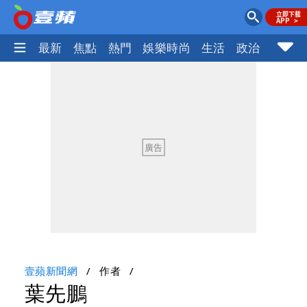
最新
焦點
熱門
娛樂時尚
生活
政治
社會
壹蘋新聞網
作者
葉先鵬