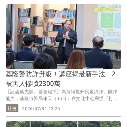
案未造成人員受傷。
基隆警防詐升級！講座揭最新手法 2
被害人慘噴2300萬
【記者葉先鵬／基隆報導】為持續提升民眾識詐、防詐
能力，基隆市警局昨天（30日）在文化中心舉辦「打擊
詐騙防詐系列講座」，現場邀請犯罪防治專家林書立、
社會
2026/07/31 13:25
律師蔡昆洲、基隆律師公會理事辛佩羿及反詐宣傳大使
U:NUS高胥崴共同參與，希望透過專業講授、案例解析
及互動交流，提升民眾識詐、防詐能力。