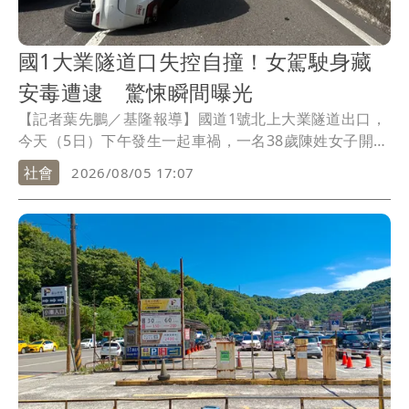
國1大業隧道口失控自撞！女駕駛身藏
安毒遭逮 驚悚瞬間曝光
【記者葉先鵬／基隆報導】國道1號北上大業隧道出口，
今天（5日）下午發生一起車禍，一名38歲陳姓女子開車
行經該處時，不慎自撞側翻，雖未傷及其他用路人，但
社會
2026/08/05 17:07
警方趕抵後卻在陳女身上查獲安非他命，唾液毒品快篩
也呈陽性反應，全案將依公共危險罪送辦。