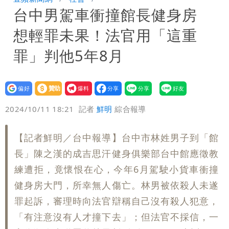
台中男駕車衝撞館長健身房
小 明強度有變化
「白海豚」雨炸8縣市！逼近台灣恐擺
想輕罪未果！法官用「這重
盪 這幾區飆豪雨
「最挺台議員」遺作！美參院通過制裁
罪」判他5年8月
案 重課俄羅斯500%關稅
姜厚任不信會被嫩女友「辣手摧花」 曝
設為
贊助
我要
創演藝工會最遺憾一事
偏好
壹蘋
爆料
2024/10/11 18:21
記者
鮮明
綜合報導
【記者鮮明／台中報導】台中市林姓男子到「館
長」陳之漢的成吉思汗健身俱樂部台中館應徵教
練遭拒，竟懷恨在心，今年6月駕駛小貨車衝撞
健身房大門，所幸無人傷亡。林男被依殺人未遂
罪起訴，審理時向法官辯稱自己沒有殺人犯意，
「有注意沒有人才撞下去」；但法官不採信，一