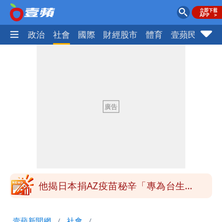
生活
政治
社會
國際
財經股市
體育
壹蘋民調
火
「最挺台議員」遺作！美參院通過制裁
案 重課俄羅斯500%關稅
姜厚任不信會被嫩女友「辣手摧花」 曝
創演藝工會最遺憾一事
白海豚勾到「台灣陸地」了！雙眼牆旋
繞 路徑擺盪
特斯拉衝夜市…猛撞12車！民眾嚇「賓士
救好幾條人命」
他揭日本捐AZ疫苗秘辛「專為台生
產」：終還陳時中清白
白海豚西進！專家：「大轉彎」機率非常
壹蘋新聞網
社會