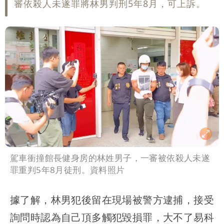
審依殺人未遂罪將林男判刑5年8月，可上訴。
駕車衝撞館長健身房的林姓男子，一審被依殺人未遂
罪重判5年8月徒刑。資料照片
據了解，林男犯後留在現場被警方逮捕，接受
詢問時認為自己頂多觸犯毀損罪，大不了易科