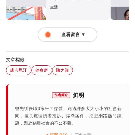
立體停車場2026完工
生活
查看留言 ▼
文章標籤
成吉思汗
健身房
陳之漢
鮮明
作者簡介
曾先後任職3家平面媒體，跑過許多大大小小的社會新
聞，擅長處理讀者投訴、爆料案件，挖掘網路熱門議
題，樂於踢爆社會的不公不義。