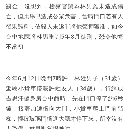
罰金，沒想到，檢察官認為林男雖未造成傷
亡，但此舉已造成公眾危害，當時門口若有人
後果難料，依殺人未遂罪將他聲押獲准，如今
台中地院將林男重判5年8月徒刑，恐令他悔
不當初。
今年6月12日晚間7時許，林姓男子（31歲）
駕駛小貨車搭載許姓友人（34歲），行經成
吉思汗健身房台中館時，先在門口停了約6秒
鐘，接著加速衝向大門，小貨車爬上門前階
梯，撞破玻璃門衝進大廳才停下來，所幸沒有
人受傷，林男則當場被逮。