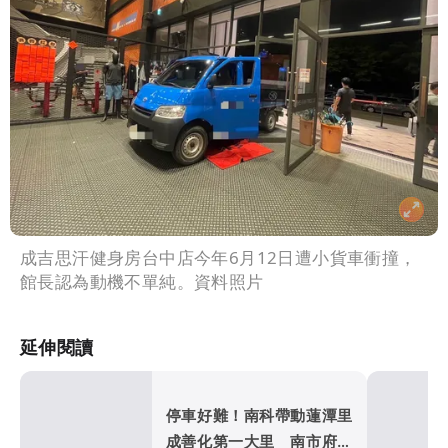
成吉思汗健身房台中店今年6月12日遭小貨車衝撞，
館長認為動機不單純。資料照片
延伸閱讀
停車好難！南科帶動蓮潭里
成善化第一大里 南市府蓋