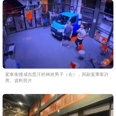
駕車衝撞成吉思汗的林姓男子（右），與副駕乘客許
男。資料照片