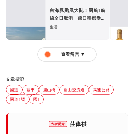
白海豚颱風大亂！國航1航
線全日取消 飛日韓都受影
響
生活
查看留言 ▼
文章標籤
國道
塞車
圓山橋
圓山交流道
高速公路
國道1號
國1
莊偉祺
作者簡介