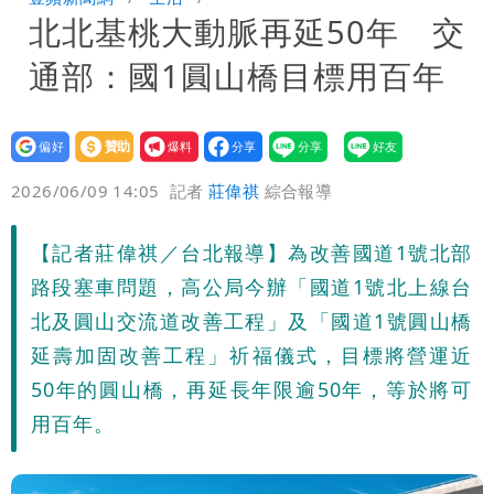
北北基桃大動脈再延50年 交
聲押？交保？複訊後揭曉
慈濟買BNT遭詐10億元 蔡英文：政府
通部：國1圓山橋目標用百年
很多謹慎判斷當時未被理解
抄襲造假當上劍橋大學教授 神鬼級履歷
「攏係假」
設為
贊助
我要
偏好
壹蘋
爆料
2026/06/09 14:05
記者
莊偉祺
綜合報導
【記者莊偉祺／台北報導】為改善國道1號北部
路段塞車問題，高公局今辦「國道1號北上線台
北及圓山交流道改善工程」及「國道1號圓山橋
延壽加固改善工程」祈福儀式，目標將營運近
50年的圓山橋，再延長年限逾50年，等於將可
用百年。