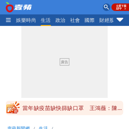
熱門
娛樂時尚
生活
政治
社會
國際
財經股市
體
慈濟買BNT遭詐10億元 蔡英文：政府
很多謹慎判斷當時未被理解
抄襲造假當上劍橋大學教授 神鬼級履歷
「攏係假」
陳時中給沈伯洋「3個建議」：別因選市
長變猙獰，否則就跟對手一樣
「慈濟別想躲在受害者3字後面」 她：
10.6億顧問費決策過程在哪
當年缺疫苗缺快篩缺口罩 王鴻薇：陳時
中哪來勇氣要別人道歉
兆基風暴！前董座李建成移送北檢 是否
壹蘋新聞網
生活