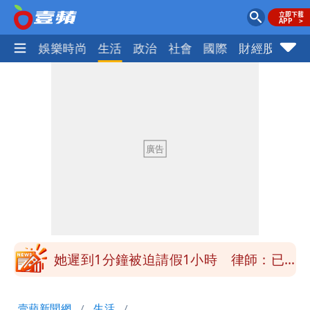
熱門
娛樂時尚
生活
政治
社會
國際
財經股市
體
白海豚明恐海警！全台大雨3天「這區下
到紫爆」
白海豚暴風侵襲率曝光！北北基破4成
馬祖60%最高
不管外資9萬期貨空單 財經網美曝「台
股今年不只5萬點」原因
疑「破百間日租套房」遭罰25萬 業者
說話了
她遲到1分鐘被迫請假1小時 律師：已
觸法
白海豚颱風進逼！北市再放整備假？蔣萬
壹蘋新聞網
生活