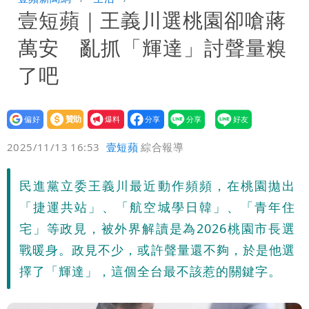
壹短蘋｜王義川選桃園卻嗆蔣
安說了
哈根達斯「買10送12」！超商冰品好康
萬安 亂抓「輝達」討聲量糗
快看 思樂冰僅10元
華語天王遭亂爆私生子 周杰倫無辜捲
了吧
入！杰威爾發聲明怒斥
比政府還有愛！台灣暖捐熊本「1物資」
設為
贊助
我要
日人讚爆：乾脆給台灣統治
這次真的不一樣？南亞科砸3466億拚先
偏好
壹蘋
爆料
2025/11/13 16:53
壹短蘋
綜合報導
進製程 挑戰擴產魔咒
連戰二媳罕見發火！砲轟財政部「不負責
民進黨立委王義川最近動作頻頻，在桃園拋出
任」
獨家｜蕭敬騰「渡邉」日料店慘遇惡房
「捷運共站」、「航空城學日韓」、「青年住
東！漲租→續約前翻臉→存證信逼遷
苦茶癌油｜威加2老闆交保！採購、中間
宅」等政見，被外界解讀是為2026桃園市長選
戰暖身。政見不少，或許聲量還不夠，於是他選
Summer火大（壹蘋10點強打）
商羈押禁見
廉航新規「頭頂置物櫃收費」 網崩潰：
擇了「輝達」，這個全台最不該惹的關鍵字。
上廁所多少？
白海豚路徑變了！專家：離台又更近 暴