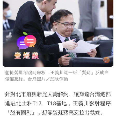
風圈逼近岸處
3資深房仲遭聲押禁見！士院裁定全交保
＋限居
UNIQLO涼感衣不涼？店員揭「洗標編
號」藏玄機
國家隊戰績！投資報酬率飆81％ 台積
電一檔狂賺76億
賴清德「總統級嘲諷」嗆爆盧秀燕！8年
總帳一次掀翻
70歲姜厚任攜小2輪女友現身！交往原因
超Man
駐英台北代表處徵助理 薪資99K！工作
想搶聲量卻踢到鐵板，王義川這一紙「質疑」反成自
傷備忘錄。合成照片／彭欣偉攝
內容讓人看傻
白海豚明恐海警！全台大雨3天「這區下
針對北市府與新光人壽解約、讓輝達台灣總部
到紫爆」
白海豚暴風侵襲率曝光！北北基破4成
進駐北士科T17、T18基地，王義川影射程序
馬祖60%最高
「恐有圖利」，想靠質疑蔣萬安拉出戰線。