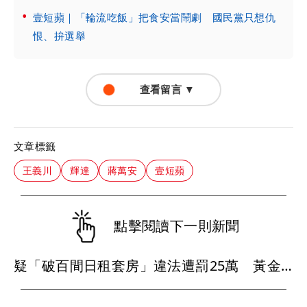
壹短蘋｜「輪流吃飯」把食安當鬧劇 國民黨只想仇
恨、拚選舉
查看留言 ▼
文章標籤
王義川
輝達
蔣萬安
壹短蘋
點擊閱讀下一則新聞
疑「破百間日租套房」違法遭罰25萬 黃金地段業者說話了