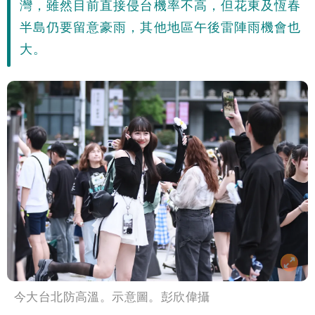
灣，雖然目前直接侵台機率不高，但花東及恆春
半島仍要留意豪雨，其他地區午後雷陣雨機會也
大。
今大台北防高溫。示意圖。彭欣偉攝