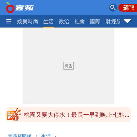
熱門
娛樂時尚
生活
政治
社會
國際
財經股市
體
女生一對A錯了嗎？環法女子自由車賽
男裁判勒令女選手「解衣」檢查
揮別9年演藝圈 女演員當「全職運將」
公布收入比拍戲賺更多
他二刷《蜘蛛人》一路劇透 周圍觀眾氣
炸開扁
白海豚發威！內褲掛陽台被吹走 議員神
回1句笑翻10萬人
桃園又要大停水！最長一早到晚上七點都
沒水用
民間採購BNT源頭 鄭運鵬：有群人故意
壹蘋新聞網
生活