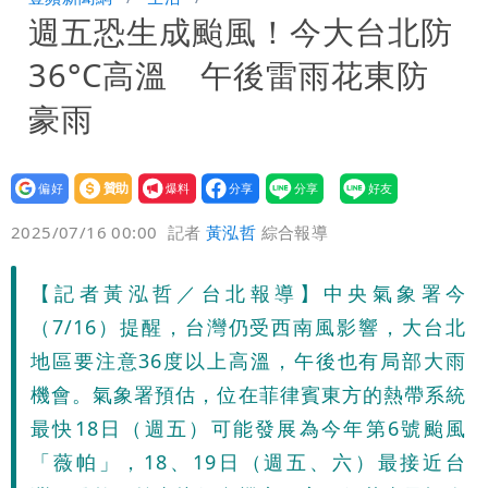
週五恐生成颱風！今大台北防
「洗腦台灣人兩觀念」
女生一對A錯了嗎？環法女子自由車賽
36°C高溫 午後雷雨花東防
男裁判勒令女選手「解衣」檢查
揮別9年演藝圈 女演員當「全職運將」
豪雨
公布收入比拍戲賺更多
設為
贊助
我要
偏好
壹蘋
爆料
2025/07/16 00:00
記者
黃泓哲
綜合報導
【記者黃泓哲／台北報導】中央氣象署今
（7/16）提醒，台灣仍受西南風影響，大台北
地區要注意36度以上高溫，午後也有局部大雨
機會。氣象署預估，位在菲律賓東方的熱帶系統
最快18日（週五）可能發展為今年第6號颱風
「薇帕」，18、19日（週五、六）最接近台