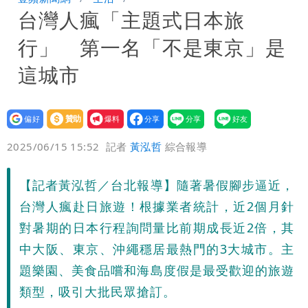
台灣人瘋「主題式日本旅
券
慈濟買BNT遭詐10億元 蔡英文：政府
行」 第一名「不是東京」是
很多謹慎判斷當時未被理解
這城市
設為
贊助
我要
偏好
壹蘋
爆料
2025/06/15 15:52
記者
黃泓哲
綜合報導
【記者黃泓哲／台北報導】隨著暑假腳步逼近，
台灣人瘋赴日旅遊！根據業者統計，近2個月針
對暑期的日本行程詢問量比前期成長近2倍，其
中大阪、東京、沖繩穩居最熱門的3大城市。主
題樂園、美食品嚐和海島度假是最受歡迎的旅遊
類型，吸引大批民眾搶訂。