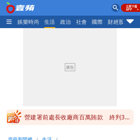
熱門
娛樂時尚
生活
政治
社會
國際
財經股市
體
高鐵「半導體列車」開跑！1招可拿優惠
券
慈濟買BNT遭詐10億元 蔡英文：政府
很多謹慎判斷當時未被理解
買BNT疫苗被詐10億元 慈濟3點聲明：
不排除民事訴訟求償
「陳時中怎麼有臉發文」 李明璇：讓詐
團有機會詐騙慈濟的就是民進黨
營建署前處長收廠商百萬賄款 終判3年
8月將入監
高鐵「半導體列車」開跑！1招可拿優惠
壹蘋新聞網
生活