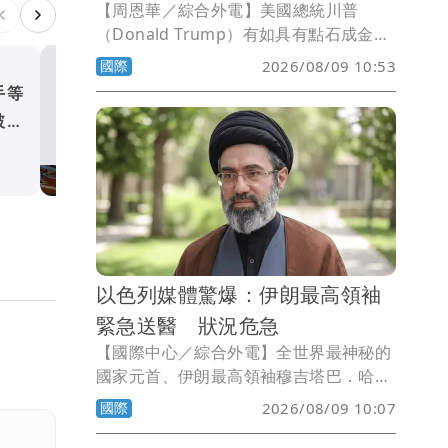
【周恩華／綜合外電】美國總統川普
（Donald Trump）有如具有點石成金的
魔力，他力挺比特幣（Bitcoin）等加密
國際
2026/08/09 10:53
貨幣，並由家族大舉介入加密貨幣經營，
手等
突破中國封鎖！台灣重返太
光是去年，川普家族就從比特幣事業中獲
破百
島國論壇 8月底赴帛琉參加
得14億美元（約新台幣451億元）的天價
政治
利潤。現在，連美國國會也加入推動加密
貨幣法案了，美國參議院多數黨領袖圖恩
（John Thune）今天採取行動，推動為
加密貨幣創建監管框架的重大法案。一旦
通過，這將標誌著美國總統川普及加密貨
幣業的巨大勝利。
以色列媒體驚爆：伊朗最高領袖
緊急送醫 狀況危急
【國際中心／綜合外電】全世界最神秘的
國家元首、伊朗最高領袖穆吉塔巴．哈米
尼（Mojtaba Khamenei）自上位以來，
國際
2026/08/09 10:07
從未公開露面，連伊朗外交部長阿拉奇