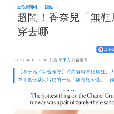
女生一對A錯了嗎？環法女子自由車賽
壹蘋新聞網
國際
超鬧！香奈兒「無鞋
他二刷《蜘蛛人》一路劇透 周圍觀眾
穿去哪
設為偏
2026/04/30 15:58
記者
李子凡
綜合報導
【李子凡／綜合報導】時尚有時會很瘋狂、大膽
早春度假系列出現的一款「無鞋底涼鞋」，