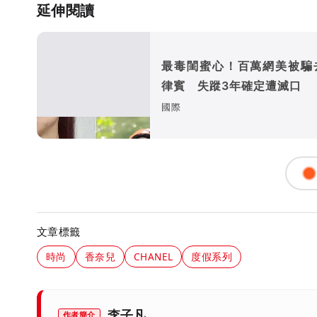
延伸閱讀
最毒閨蜜心！百萬網美被騙
律賓 失蹤3年確定遭滅口
國際
文章標籤
時尚
香奈兒
CHANEL
度假系列
李子凡
作者簡介