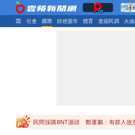
生活
政治
社會
國際
財經股市
體育
壹蘋民調
火線
女生一對A錯了嗎？環法女子自由車賽
他二刷《蜘蛛人》一路劇透 周圍觀眾
白海豚發威！內褲掛陽台被吹走 議員神
桃園又要大停水！最長一早到晚上七點
民間採購BNT源頭 鄭運鵬：有群人故