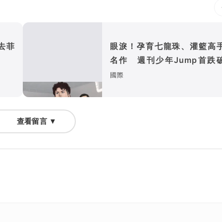
去菲
眼淚！孕育七龍珠、灌籃高
名作 週刊少年Jump首跌
萬冊
國際
查看留言 ▼