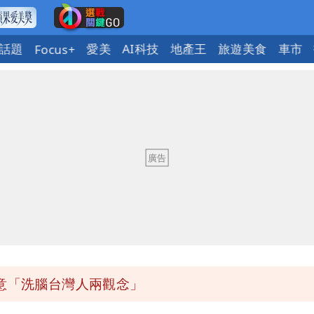
話題
愛美
AI科技
地產王
旅遊美食
車市
Focus+
 男裁判勒令女選手「解衣」檢查
氣炸開扁
回1句笑翻10萬人
都沒水用
意「洗腦台灣人兩觀念」