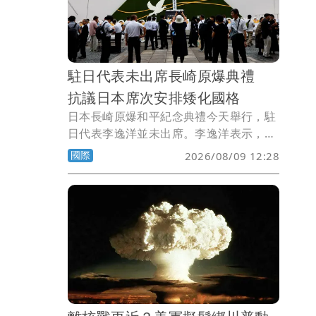
瘦的女子選手在室外解衣，以供男性裁判
檢查！
駐日代表未出席長崎原爆典禮
抗議日本席次安排矮化國格
日本長崎原爆和平紀念典禮今天舉行，駐
日代表李逸洋並未出席。李逸洋表示，長
崎市政府將台灣代表座位安排在使節團區
國際
2026/08/09 12:28
域之外，刻意矮化台灣國格與國家地位，
台灣因此決定降低出席層級，並對長崎市
政府的安排表達嚴正抗議與譴責。