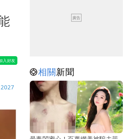
能
相關
新聞
027
最毒閨蜜心！百萬網美被騙去菲