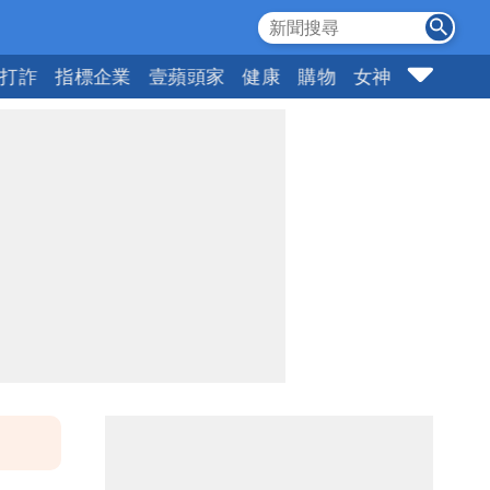
打詐
指標企業
壹蘋頭家
健康
購物
女神
10點強打