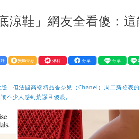
 男裁判勒令女選手「解衣」檢查
底涼鞋」網友全看傻：這
氣炸開扁
好
贊助壹蘋
我要爆料
，但法國高端精品香奈兒（Chanel）周二新發表的2
卻讓不少人感到荒謬且傻眼。