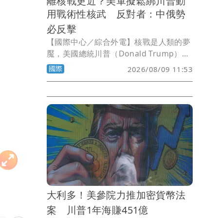
離核戰更近？美軍擬鬆綁川普動
用戰術性核武 反對者：中俄勢
必反擊
【國際中心／綜合外電】核戰是人類的夢
魘，美國總統川普（Donald Trump）發
動對伊朗戰爭的理由之一，就是要摧毀伊
國際
2026/08/09 11:53
朗製造核武的「潛力」。不過，美國戰爭
部正擬定一項全新的核武戰略，相關計畫
意在讓美國總統於日後與中國或俄羅斯爆
發潛在區域衝突時，擁有更多動用短程戰
術核武的彈性選項。有批評者指出，中國
與俄羅斯不可能坐以待斃，一定也會同步
鬆綁戰術核武，反而可能引爆全面核戰。
大利多！美參院力推加密貨幣法
案 川普1年海賺451億