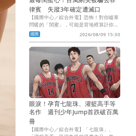
律賓 失蹤3年確定遭滅口
【國際中心／綜合外電】恐怖！對你噓寒
問暖的「閨蜜」，可能是背地裡算計你的
惡毒女。中國百萬網紅「雅典娜」（孔麗
國際
2026/08/09 15:30
梅），3年前應閨蜜之邀，同遊菲律賓馬
尼拉。誰知，閨蜜臨時取消機票，雅典娜
一下機就被中國黑幫控制，閨蜜同夥取得
人民幣500萬（約新台幣2390萬元）贖款
卻沒放了雅典娜。家屬經過3年煎熬，中
國警方日前證實，雅典娜早就被滅口了。
眼淚！孕育七龍珠、灌籃高手等
名作 週刊少年Jump首跌破百萬
冊
【國際中心／綜合外電】「七龍珠」、