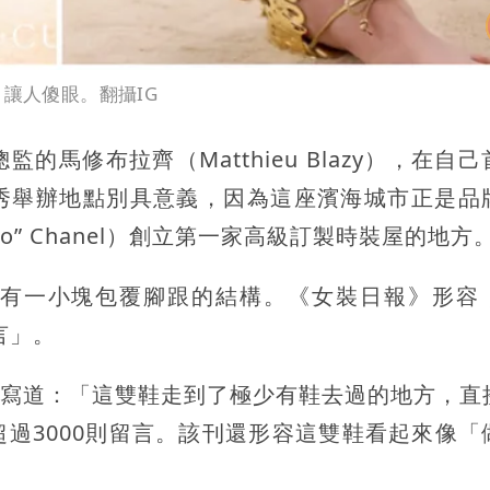
讓人傻眼。翻攝IG
馬修布拉齊（Matthieu Blazy），在自
秀舉辦地點別具意義，因為這座濱海城市正是品
oco” Chanel）創立第一家高級訂製時裝屋的地方
有一小塊包覆腳跟的結構。《女裝日報》形容
言」。
貼文中寫道：「這雙鞋走到了極少有鞋去過的地方，直
過3000則留言。該刊還形容這雙鞋看起來像「