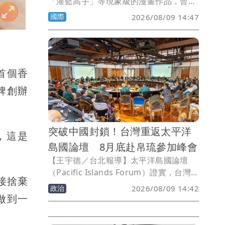
「灌籃高手」等現象級的漫畫作品，曾經
影響了亞洲，甚至全球數代年輕人的成
國際
2026/08/09 14:47
長。感傷的是，發掘、孕育這些經典作品
的日本漫畫雜誌「週刊少年Jump」也擋
不了紙本退潮的趨勢，本期發行量首度跌
破100萬冊。這也意味著日本國內發行量
己首個香
超過100萬冊的紙本雜誌，已經實質歸
零。
牌創辦
。
突破中國封鎖！台灣重返太平洋
，這是
島國論壇 8月底赴帛琉參加峰會
【王宇德／台北報導】太平洋島國論壇
（Pacific Islands Forum）證實，台灣
接捨棄
今年將受邀出席8月底在友邦帛琉舉行的
政治
2026/08/09 14:42
年度領袖峰會，時隔一年重返會場。論壇
做到一
秘書長瓦卡更公開肯定台灣是「非常重要
的發展夥伴」，展現台灣在太平洋地區的