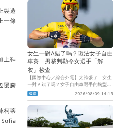
外交與發展合作仍獲支持。
上製造
上一條
女生一對A錯了嗎？環法女子自由
加上鞋
車賽 男裁判勒令女選手「解
衣」檢查
【國際中心／綜合外電】太誇張了！女生
包覆腳
一對Ａ錯了嗎？女子自由車選手的胸型尺
寸也會影響競賽成績嗎？自由車界頂級賽
國際
2026/08/09 14:15
事環法女子自由車賽（Tour de France
Femmes）傳出爭議事件，主辦單位為了
莉詠柯蒂
檢查身材較瘦的參賽選手是否在車衣內暗
藏「胸部整流罩（Chest Fairing）」，
ofia
藉以降低風阻獲得競爭優勢，竟然要求較