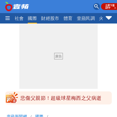
政治
社會
國際
財經股市
體育
壹蘋民調
火線話
颱風相當有感！海警持續到明晨 北部風
雨這時才變小
悲傷父親節！超級球星梅西之父病逝
白海豚颱風正通過台灣北部！大豪雨狂轟
竹苗 12縣市遭雨襲
颱風相當有感！海警持續到明晨 北部風
雨這時才變小
悲傷父親節！超級球星梅西之父病逝
壹蘋新聞網
國際