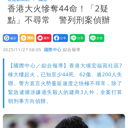
香港大火慘奪44命！「2疑
點」不尋常 警列刑案偵辦
設為
贊助
我要
偏好
壹蘋
爆料
2025/11/27 08:05
國際中心
綜合報導
【國際中心／綜合報導】香港大埔宏福苑社區7
棟大樓起火，已知至少44死、62傷、逾200人失
聯。警方直言火勢蔓延速度之快極不尋常，除了
緊急逮捕涉嫌過失殺人的建商3人外，全案打算
朝刑事方向偵辦。