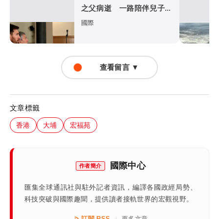
之父病逝 一路陪伴兒子闖
蕩足壇
國際
查看留言 ▼
文章標籤
香港
大埔
宏福苑
國際中心
作者簡介
匯集全球通訊社與駐外記者資訊，編譯各國政經局勢、
科技突破與國際趣聞，提供讀者接軌世界的宏觀視野。
訂閱 RSS
更多文章