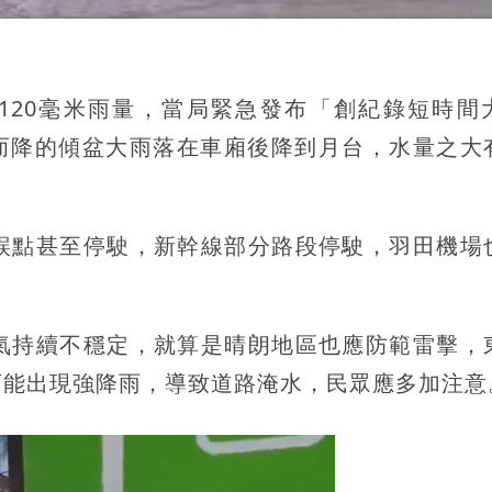
120毫米雨量，當局緊急發布「創紀錄短時間
天而降的傾盆大雨落在車廂後降到月台，水量之大
誤點甚至停駛，新幹線部分路段停駛，羽田機場
氣持續不穩定，就算是晴朗地區也應防範雷擊，
可能出現強降雨，導致道路淹水，民眾應多加注意