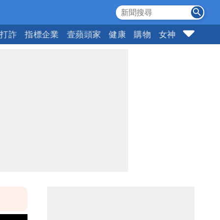
打詐
指標企業
壹蘋頭家
健康
購物
女神
10點強打