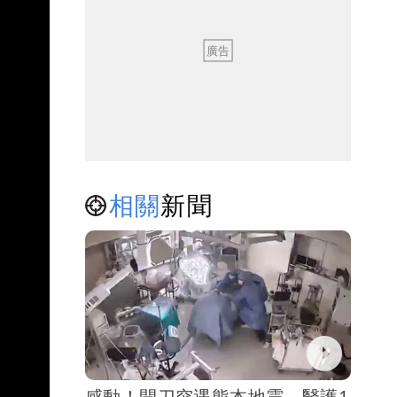
相關
新聞
感動！開刀突遇熊本地震 醫護1