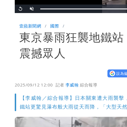
Replay
Unmute
壹蘋新聞網
國際
東京暴雨狂襲地鐵站
震撼眾人
設為偏
2025/09/12 12:00
記者
李威翰
綜合報導
【李威翰／綜合報導】日本關東遭大雨襲擊
鐵站更驚見瀑布般大雨從天而降，「大型天