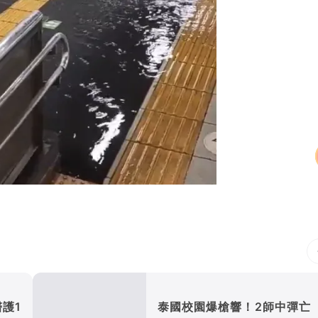
護1
泰國校園爆槍響！2師中彈亡