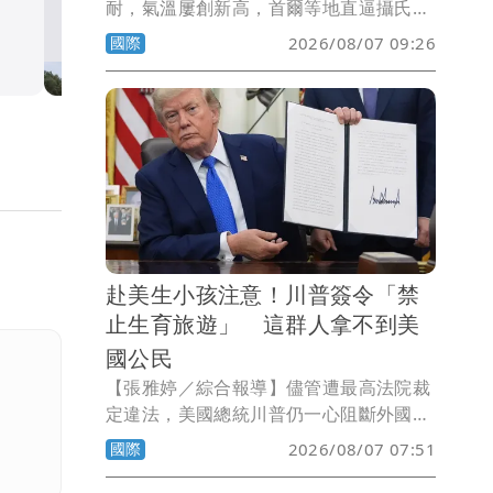
耐，氣溫屢創新高，首爾等地直逼攝氏40
際通」罕見唱空城
度，媒體不忘拿來與台灣比較「比台北還
國際
2026/08/07 09:26
國際
熱」；北韓高溫更有過之而無不及，官媒
建議民眾吃狗肉湯對抗酷暑，不過一般人
恐怕吃不起。
赴美生小孩注意！川普簽令「禁
止生育旅遊」 這群人拿不到美
國公民
【張雅婷／綜合報導】儘管遭最高法院裁
定違法，美國總統川普仍一心阻斷外國人
赴美生「美國寶寶」的漏洞，今天連簽2
國際
2026/08/07 07:51
道行政命令禁止「生育旅遊」，同時擴大