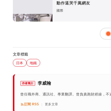
動作逼哭千萬網友
國際
文章標籤
日本
地鐵
李威翰
作者簡介
曾任職外商、通訊社、專業翻譯。曾負責跑財經線，不
訂閱 RSS
更多文章
|