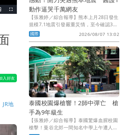
動作逼哭千萬網友
Picture-
Fullscreen
n-
【張雅婷／綜合報導】熊本上月28日發生
Picture
規模7.1地震引發嚴重災情，至今確認38
人喪命，網路瘋傳影片，某醫院手術時突
國際
2026/08/07 13:02
面
遇地震搖晃，醫護人員連站都站不穩，卻
奮不顧身用身體保護病人，感動5000萬網
友。
泰國校園爆槍響！2師中彈亡 槍
JR地
手為9年級生
【張雅婷／綜合報導】泰國驚爆血腥校園
槍擊！曼谷北郊一間知名中學上午遭人持
槍掃射，2名教師當場身亡，凶嫌被爆是