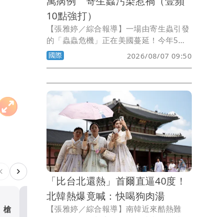
萬病例 寄生蟲污染惹禍（壹蘋
10點強打）
【張雅婷／綜合報導】一場由寄生蟲引發
的「蟲蟲危機」正在美國蔓延！今年5月
中旬起，因感染「環孢子蟲症」
國際
2026/08/07 09:50
（Cyclosporiasis）而腹瀉不止的病例持
續攀升，截至8月初，全美已有47州通報
病例，感染人數破2萬例，甚至已傳出死
亡案例。調查發現，不少患者發病前曾食
用生鮮蔬菜，其中結球萵苣（美生菜）、
巴西里，以及台灣人熟悉的香菜，都被列
為可能污染來源。
「比台北還熱」首爾直逼40度！
北韓熱爆竟喊：快喝狗肉湯
【張雅婷／綜合報導】南韓近來酷熱難
 槍
白海豚颱風撲沖繩3人受傷！