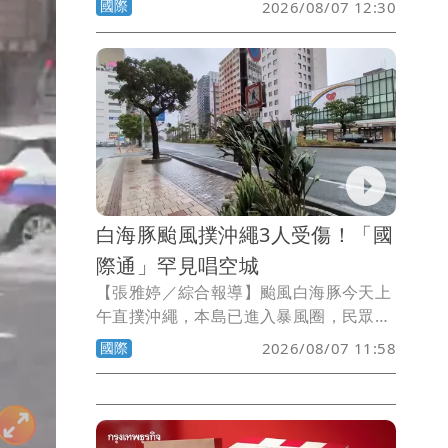
國際
2026/08/07 12:30
學生，甚至還與趕來的警方駁火，目前現
場仍一片混亂。
白海豚颱風撲沖繩3人受傷！「國
際通」罕見唱空城
【張雅婷／綜合報導】颱風白海豚今天上
午直撲沖繩，本島已進入暴風圈，民眾紛
紛在家中避難，最熱鬧的購物勝地「國際
國際
2026/08/07 11:58
通」空無一人，已知有3人受傷。