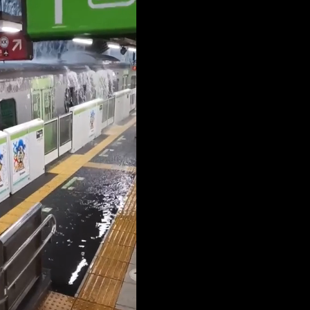
荒3+11台灣人沒有失憶
：你敢不敢先面對自己責任
庭 他翻供不認貪污、洗錢
當過政府法律顧問
臣「當台灣人金魚腦？」