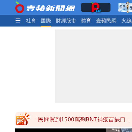
生活
政治
社會
國際
財經股市
體育
壹蘋民調
火線
為何她能騙到慈濟？陳昱瑄背景超硬 
慈濟遭詐｜他斥：擋疫苗首惡想洗成功
肥大叔猝逝！競爭對手「丟丟妹」13字
Uber Eats違法偷錢！外送員得自己
「民間買到1500萬劑BNT補疫苗缺