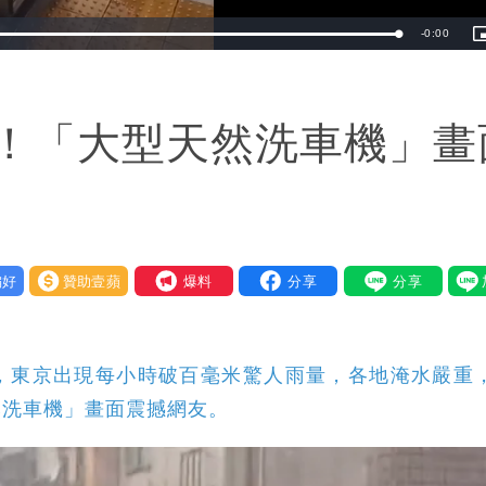
Remaining
-
0:00
Loaded
:
100.00%
i
TimeÂ
！「大型天然洗車機」畫
好
贊助壹蘋
我要爆料
，東京出現每小時破百毫米驚人雨量，各地淹水嚴重，
然洗車機」畫面震撼網友。