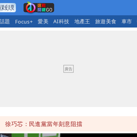
話題
愛美
AI科技
地產王
旅遊美食
車市
Focus+
當過政府法律顧問
臣「當台灣人金魚腦？」
悼念
檢舉 停用誰負責？
口」 徐巧芯：民進黨當年刻意阻擋