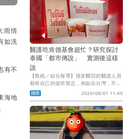
大雨情
有如洗
醫護吃肯德基會超忙？研究探討
泰國「都市傳說」 實測後這樣
說
也有不
【熊鎂／綜合報導】很多醫院的醫護人員
都有自己的值班禁忌，例如在台灣，不少
醫護認為值班時收到鳳梨或鳳梨酥，可能
國際
2026/08/07 11:40
東海地
會忙到不可開交；而在泰國，流傳多年的
醫院「都市傳說」則與肯德基炸雞有關，
。
據說醫護只要值班時吃了肯德基，當天就
會忙到厭世。