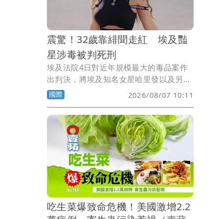
震驚！32歲靠緋聞走紅 埃及豔
星涉毒被判死刑
埃及法院4日對近年規模最大的毒品案作
出判決，將埃及知名女星哈里發以及另外
12名被告判處死刑。此案不僅震撼埃及社
國際
2026/08/07 10:11
會，也再次凸顯埃及對毒品犯罪「零容
忍」的嚴厲政策。
吃生菜爆致命危機！美國激增2.2