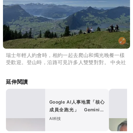
瑞士年輕人約會時，相約一起去爬山和燭光晚餐一樣
受歡迎。登山時，沿路可見許多人雙雙對對。 中央社
延伸閱讀
Google AI人事地震「核心
成員全跑光」 Gemini新
模型難產
AI科技