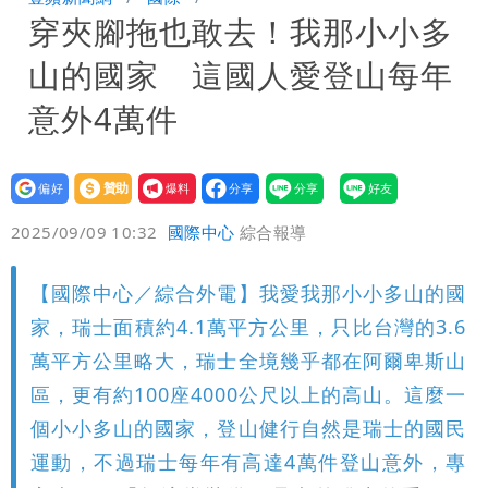
穿夾腳拖也敢去！我那小小多
復
父親節泡湯了！白海豚海警機率飆
山的國家 這國人愛登山每年
85％ 這3天恐豪雨
道瓊再創新高！SpaceX「財報失速」蒸
意外4萬件
發7兆
國家隊戰績曝光！投資報酬率高達81%
設為
贊助
我要
台積電一檔狂賺76億
偏好
壹蘋
爆料
2025/09/09 10:32
國際中心
綜合報導
【國際中心／綜合外電】我愛我那小小多山的國
家，瑞士面積約4.1萬平方公里，只比台灣的3.6
萬平方公里略大，瑞士全境幾乎都在阿爾卑斯山
區，更有約100座4000公尺以上的高山。這麼一
個小小多山的國家，登山健行自然是瑞士的國民
運動，不過瑞士每年有高達4萬件登山意外，專