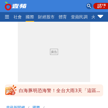
政治
社會
國際
財經股市
體育
壹蘋民調
火線話
道瓊再創新高！SpaceX「財報失速」蒸
發7兆
國家隊戰績曝光！投資報酬率高達81%
台積電一檔狂賺76億
賴清德「總統級嘲諷」嗆爆盧秀燕！8年
總帳一次掀翻
70歲姜厚任攜小2輪女友現身！交往原因
超Man
駐英台北代表處徵助理 薪資99K！工作
內容讓人看傻
白海豚明恐海警！全台大雨3天「這區下
到紫爆」
伊朗撂話美盟友：快勸川普停手！否則報
壹蘋新聞網
國際