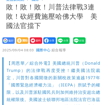
敗！敗！敗！川普法律戰3連
「終於能交代」 捐500萬獎學金延續愛
白海豚颱風逼近！鄭明典示警「恐遇黑潮
敗！砍經費施壓哈佛大學 美
變強」 路徑分歧藏警訊：不利強度維持
國法官擋下
設為
贊助
我要
偏好
壹蘋
爆料
2025/09/04 08:03
國際中心
綜合報導
【周恩華／綜合外電】美國總統川普（Donald
Trump）的法律戰再度受挫！繼美國法院裁
定，川普對各國開徵的新關稅政策逾越1977年
「國際緊急經濟權力法」（IEEPA）所賦予的權
限，以及川普派駐國民兵到加州維持治安超出總
統權限後。美國波士頓聯邦地區法院法官巴洛茲