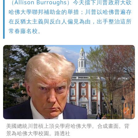
（Allison Burroughs）今天擋下川普政府大砍
哈佛大學聯邦補助金的舉措；川普以哈佛普遍存
在反猶太主義與反白人偏見為由，出手整治這所
常春藤名校。
美國總統川普槓上頂尖學府哈佛大學。合成畫面。背
景為哈佛大學校園。路透社