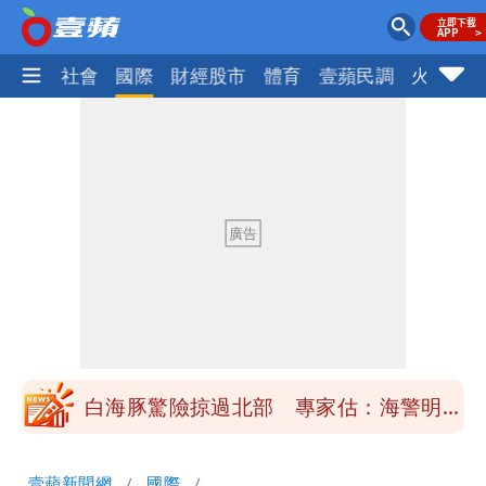
政治
社會
國際
財經股市
體育
壹蘋民調
火線話
「楊承勳」名字終於公開！被害人父淚喊
「終於能交代」 捐500萬獎學金延續愛
白海豚颱風逼近！鄭明典示警「恐遇黑潮
變強」 路徑分歧藏警訊：不利強度維持
高希均辭世享耆壽90歲 畢生推動閱讀
與進步觀念
內馬爾開到「寶可夢神包」後徹底入坑
砸重金再買一整桌卡盒
白海豚驚險掠過北部 專家估：海警明發
布 陸警可能相對低
「楊承勳」名字終於公開！被害人父淚喊
壹蘋新聞網
國際