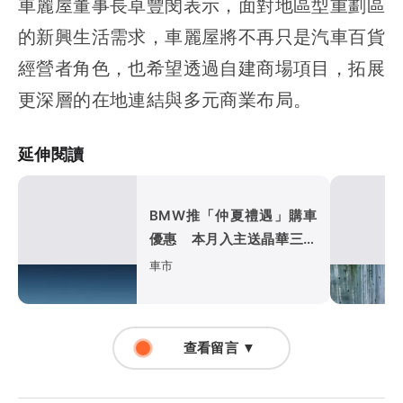
車麗屋董事長卓豐閔表示，面對地區型重劃區
的新興生活需求，車麗屋將不再只是汽車百貨
經營者角色，也希望透過自建商場項目，拓展
更深層的在地連結與多元商業布局。
延伸閱讀
BMW推「仲夏禮遇」購車
優惠 本月入主送晶華三天
兩夜、低月付5,900元起
車市
查看留言 ▼