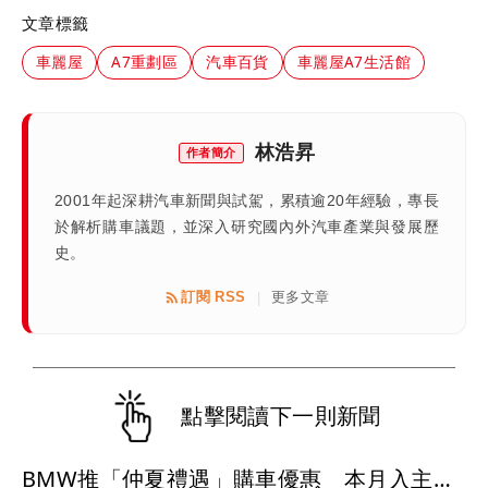
文章標籤
車麗屋
A7重劃區
汽車百貨
車麗屋A7生活館
林浩昇
作者簡介
2001年起深耕汽車新聞與試駕，累積逾20年經驗，專長
於解析購車議題，並深入研究國內外汽車產業與發展歷
史。
訂閱 RSS
更多文章
|
點擊閱讀下一則新聞
BMW推「仲夏禮遇」購車優惠 本月入主送晶華三天兩夜、低月付5,900元起