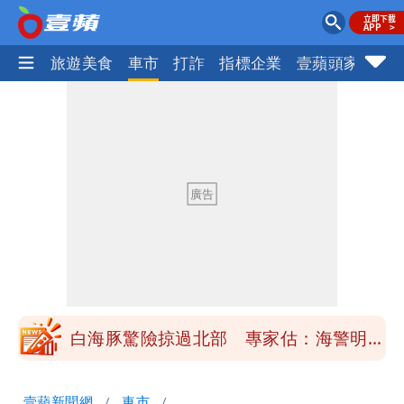
地產王
旅遊美食
車市
打詐
指標企業
壹蘋頭家
健
「楊承勳」名字終於公開！被害人父淚喊
「終於能交代」 捐500萬獎學金延續愛
白海豚颱風逼近！鄭明典示警「恐遇黑潮
變強」 路徑分歧藏警訊：不利強度維持
高希均辭世享耆壽90歲 畢生推動閱讀
與進步觀念
內馬爾開到「寶可夢神包」後徹底入坑
砸重金再買一整桌卡盒
白海豚驚險掠過北部 專家估：海警明發
布 陸警可能相對低
「楊承勳」名字終於公開！被害人父淚喊
壹蘋新聞網
車市