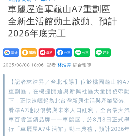
車麗屋進軍龜山A7重劃區
「終於能交代」 捐500萬獎學金延續愛
白海豚颱風逼近！鄭明典示警「恐遇黑潮
全新生活館動土啟動、預計
變強」 路徑分歧藏警訊：不利強度維持
2026年底完工
設為
贊助
我要
偏好
壹蘋
爆料
2025/08/08 18:06
記者
林浩昇
綜合報導
【記者林浩昇／台北報導】位於桃園龜山的A7
重劃區，在機捷開通與新興社區大量開發帶動
下，正快速崛起為北台灣新興生活與產業聚落。
看準A7地段優勢與未來人口紅利，全台最大汽
車百貨連鎖品牌——車麗屋，於8月8日正式舉
行「車麗屋A7生活館」動土典禮，預計2026年