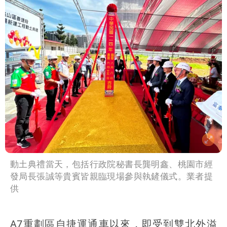
動土典禮當天，包括行政院秘書長龔明鑫、桃園市經
發局長張誠等貴賓皆親臨現場參與執鏟儀式。業者提
供
A7重劃區自捷運通車以來，即受到雙北外溢