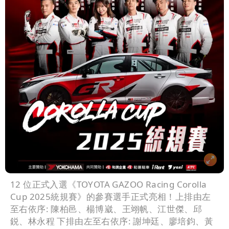
12 位正式入選《TOYOTA GAZOO Racing Corolla
Cup 2025統規賽》的參賽選手正式亮相！上排由左
至右依序: 陳柏邑、楊博崴、王翊帆、江世傑、邱
鋭、林永程 下排由左至右依序: 謝坤廷、廖培鈞、黃