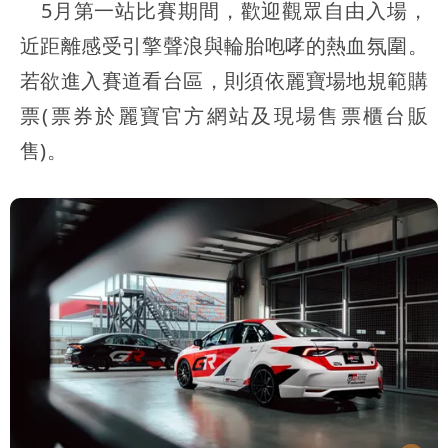
5月第一站比賽期間，歡迎觀眾自由入場，
近距離感受引擎聲浪與輪胎咆哮的熱血氛圍。
若欲進入賽道看台區，則須依麗寶場地規範購
票(票券於麗寶官方網站及現場售票櫃台販
售)。