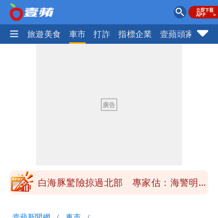
地產王
旅遊美食
車市
打詐
指標企業
壹蘋頭家
健
「楊承勳」名字終於公開！被害人父淚喊
「終於能交代」 捐500萬獎學金延續愛
白海豚颱風逼近！鄭明典示警「恐遇黑潮
變強」 路徑分歧藏警訊：不利強度維持
高希均辭世享耆壽90歲 畢生推動閱讀
與進步觀念
內馬爾開到「寶可夢神包」後徹底入坑
砸重金再買一整桌卡盒
白海豚驚險掠過北部 專家估：海警明發
布 陸警可能相對低
「楊承勳」名字終於公開！被害人父淚喊
壹蘋新聞網
車市