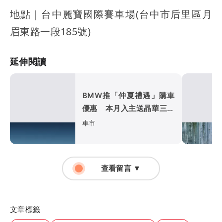
地點｜台中麗寶國際賽車場(台中市后里區月
眉東路一段185號)
延伸閱讀
BMW推「仲夏禮遇」購車
優惠 本月入主送晶華三天
兩夜、低月付5,900元起
車市
查看留言 ▼
文章標籤