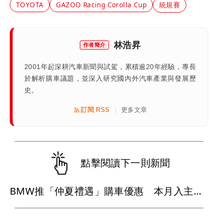
TOYOTA
GAZOO Racing Corolla Cup
統規賽
林浩昇
作者簡介
2001年起深耕汽車新聞與試駕，累積逾20年經驗，專長
於解析購車議題，並深入研究國內外汽車產業與發展歷
史。
訂閱 RSS
更多文章
|
點擊閱讀下一則新聞
BMW推「仲夏禮遇」購車優惠 本月入主送晶華三天兩夜、低月付5,900元起