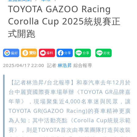
TOYOTA GAZOO Racing
「終於能交代」 捐500萬獎學金延續愛
白海豚颱風逼近！鄭明典示警「恐遇黑潮
Corolla Cup 2025統規賽正
變強」 路徑分歧藏警訊：不利強度維持
式開跑
設為
贊助
我要
偏好
壹蘋
爆料
2025/04/17 22:00
記者
林浩昇
綜合報導
【記者林浩昇/台北報導】和泰汽車去年12月於
台中麗寶國際賽車場舉辦《TOYOTA GR品牌嘉
年華》，現場聚集近4,000名車迷與民眾，讓
TOYOTA GR(GAZOO Racing)的賽車精神更廣
為人知；其中活動亮點《Corolla Cup統規示範
賽》，則是TOYOTA首次由專業團隊打造與改裝