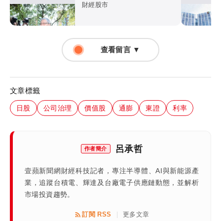
管會恐開罰
財經股市
查看留言 ▼
文章標籤
日股
公司治理
價值股
通膨
東證
利率
呂承哲
作者簡介
壹蘋新聞網財經科技記者，專注半導體、AI與新能源產
業，追蹤台積電、輝達及台廠電子供應鏈動態，並解析
市場投資趨勢。
訂閱 RSS
更多文章
|