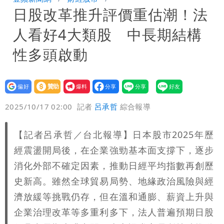
日股改革推升評價重估潮！法
存在 再度被嗆：李白、杜甫用鮮卑文寫
白海豚颱風應變！超市、量販防颱備貨
人看好4大類股 中長期結構
詩？
180噸 買1送1開搶
徐佳青遭疑「5年爽花2300萬公帑」 本
性多頭啟動
人回應了
設為
贊助
我要
偏好
壹蘋
爆料
2025/10/17 02:00
記者
呂承哲
綜合報導
【記者呂承哲／台北報導】日本股市2025年歷
經震盪開局後，在企業強勁基本面支撐下，逐步
消化外部不確定因素，推動日經平均指數再創歷
史新高。雖然全球貿易局勢、地緣政治風險與經
濟放緩等挑戰仍存，但在溫和通膨、薪資上升與
企業治理改革等多重利多下，法人普遍預期日股