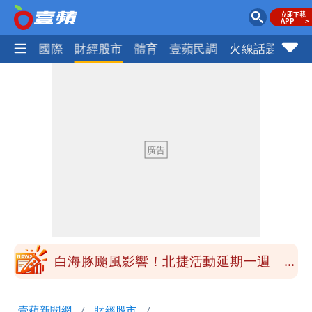
社會
國際
財經股市
體育
壹蘋民調
火線話題
Foc
白海豚颱風應變！超市、量販防颱備貨
180噸 買1送1開搶
徐佳青遭疑「5年爽花2300萬公帑」 本
人回應了
北市基隆路住宅火警 1老婦逃生不及葬
身火窟
王祖賢息影22年罕見現身機場 59歲零
修圖真實狀態曝光
白海豚颱風影響！北捷活動延期一週 貓
空纜車、小巨蛋全面戒備
苦苓拋震撼中國歷史言論！指唐朝根本不
壹蘋新聞網
財經股市