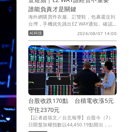
誰能負責才是關鍵
海外網購買件衣服、訂雙鞋，包裹還沒到
台灣，手機就先跳出EZ WAY通知。確認
貨物名稱、申報金額，再按下「申報相
AI科技
2026/08/07 14:00
符」，對許多網購族來說早已習以為常。
但直到近期爭議浮上檯面，不少人才注意
到，EZ WAY並不是由財政部關務署開發
及營運。
台股收跌170點 台積電收漲5元
守住2370元
【記者趙筱文／台北報導】台股今（7）
日開盤加權指數以44,450.19點開出，上
漲53.49點，隨後買盤進場，指數一度衝