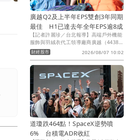
廣越Q2及上半年EPS雙創3年同期
最佳 H1已達去年全年EPS逾8成
【記者許麗珍／台北報導】高端戶外機能
服飾與羽絨衣代工領導廠商廣越（4438）
2026年第二季EPS達2.55元，上半年EPS
財經股市
2026/08/07 10:02
2.51元，第二季及上半年EPS雙創2023年
以來同期最佳。廣越董事長吳朝筆表示，
隨下半年進入傳統生產與出貨旺季，今年
全年EPS力拚回到2023年水準，目標維持
約70%現金股利配發率。
。
道瓊跌464點！SpaceX逆勢噴
6% 台積電ADR收紅