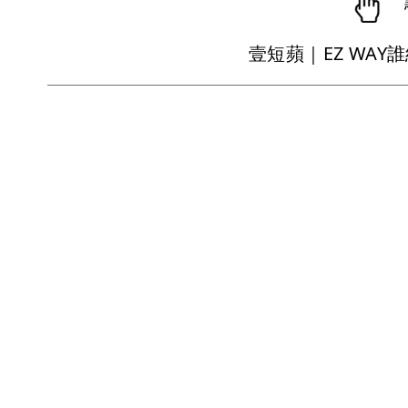
壹短蘋｜EZ WA