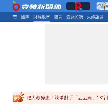
政治
社會
國際
財經股市
體育
壹蘋民調
火線話題
為何她能騙到慈濟？陳昱瑄背景超硬 
白海豚進逼！明日降雨熱區曝 今現37
白海豚增強了！首波海警範圍曝光
慈濟遭詐｜他斥：擋疫苗首惡想洗成功
肥大叔猝逝！競爭對手「丟丟妹」13字