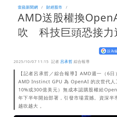
Uber Eats違法偷錢！外送員得自己
壹蘋新聞網
財經股市
AMD送股權換Open
「民間買到1500萬劑BNT補疫苗缺
批綠藉慈濟遭詐「洗記憶」 張彤：疫苗
吹 科技巨頭恐接力
慈濟遭詐｜陳時中要別人道歉 黃建賓
設為偏
「小英男孩」涉貪洗錢起訴8個月首出
2025/10/07 11:15
記者
呂承哲
綜合報導
為何她能騙到慈濟？陳昱瑄背景超硬 
【記者呂承哲／綜合報導】AMD週一（6日）
白海豚進逼！明日降雨熱區曝 今現37
AMD Instinct GPU 為 OpenAI 
10%或300億美元）無成本認購股權給OpenAI，首批
年下半年開始部署，引發市場震撼。資深半
越吹越大 。