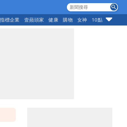
指標企業
壹蘋頭家
健康
購物
女神
10點強打