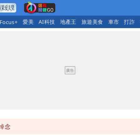
愛美
AI科技
地產王
旅遊美食
車市
打詐
Focus+
當過政府法律顧問
度焚風
臣「當台灣人金魚腦？」
悼念