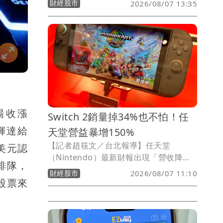
財經股市
2026/08/07 13:35
上44,801.27點，大漲404.57點，早盤延
續反彈走勢。
場收漲
Switch 2銷量掉34%也不怕！任
輝達給
天堂營益暴增150%
【記者趙筱文／台北報導】任天堂
億美元認
（Nintendo）最新財報出現「營收降、
排隊，
獲利暴增」的強烈反差。任天堂公布截至
財經股市
2026/08/07 11:10
2026年6月底的2027財年第一季（4月至
送股票來
6月）財報，單季營收為5178億日圓，年
減9.5%；但營業利益卻大增150.5%至
1425億日圓，約為去年同期的2.5倍，營