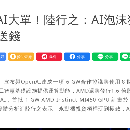
檢舉 停用誰負責？
AI大單！陸行之：AI泡沫
口」 徐巧芯：民進黨當年刻意阻擋
荒3+11台灣人沒有失憶
送錢
：你敢不敢先面對自己責任
好
贊助壹蘋
我要爆料
庭 他翻供不認貪污、洗錢
當過政府法律顧問
宣布與OpenAI達成一項 6 GW合作協議將使用多
度焚風
的次世代人工智慧基礎設施提供運算動能，AMD還將發行1.6 
 1 GW AMD Instinct MI450 GPU 計畫於 
導體分析師陸行之表示，永動機投資槓桿玩到極致，A