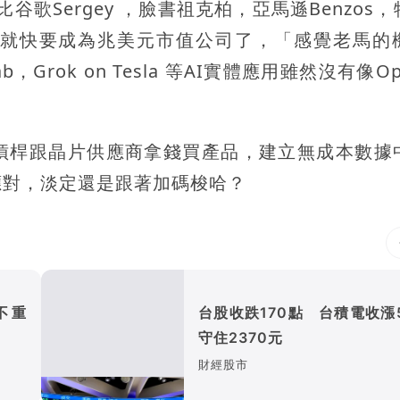
然比谷歌Sergey ，臉書祖克柏，亞馬遜Benzos
就快要成為兆美元市值公司了，「感覺老馬的
bocab，Grok on Tesla 等AI實體應用雖然沒有像Op
。
槓桿跟晶片供應商拿錢買產品，建立無成本數據
應對，淡定還是跟著加碼梭哈？
不重
台股收跌170點 台積電收漲
守住2370元
財經股市