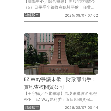
【國際中心／綜合報導】美股4大指數今
（6）日幾乎全都收在低於平盤，僅費半
小紅，昨天創新高的道瓊今天下跌464
財經股市
2026/08/07 07:02
點，台積電ADR逆勢小漲，閉鎖期解禁的
SpaceX跌破眾人眼鏡，股價暴衝6%。
EZ Way爭議未歇 財政部出手：
實地查核關貿公司
【王宇德／台北報導】跨境網購實名認證
APP「EZ Way易利委」近日因個資保
護、營運模式及收費機制引發爭議。財政
財經股市
2026/08/07 00:44