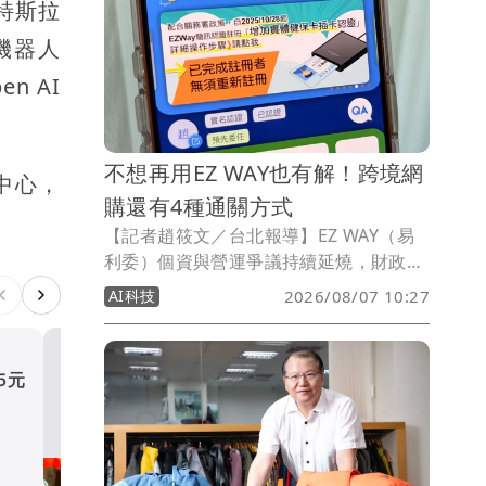
，特斯拉
業利益率也由9.9%一口氣升至27.5%。背
後除了遊戲軟體銷售占比提高，美國關稅
機器人
退費更成為本季獲利大幅成長的重要推
en AI
手。
不想再用EZ WAY也有解！跨境網
中心，
購還有4種通關方式
【記者趙筱文／台北報導】EZ WAY（易
利委）個資與營運爭議持續延燒，財政部
關務署最新表示，已要求營運EZ WAY的
AI科技
2026/08/07 10:27
關貿網路公司具體說明通關資料及個人資
料保護措施，後續也將進行實地查核；針
對外界提出應由官方正式委託經營，以及
5元
Switch 2銷量掉34%也不怕
訂定統一收費基準等建議，關務署則將在
天堂營益暴增150%
3個月內提出檢討報告。
財經股市