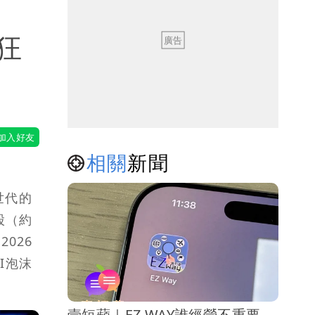
狂
相關
新聞
世代的
億股（約
2026
I泡沫
壹短蘋｜EZ WAY誰經營不重要