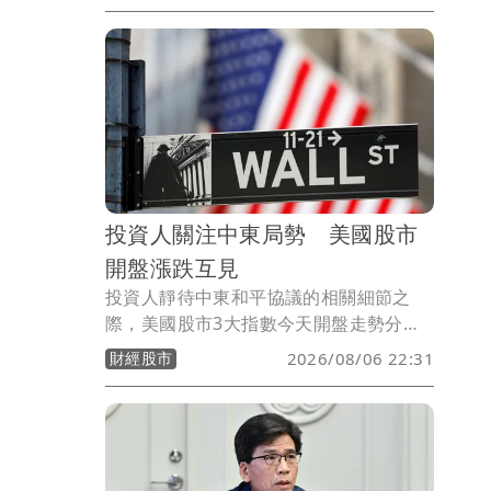
部關務署表示，關貿網路公司依法可自行
建置EZ Way提供線上委任服務，無須海
關授權或簽訂營運契約。不過，針對外界
關切的個資安全，關務署將要求關貿公司
提出個資保護措施，並辦理實地查核；至
於官方委託經營及統一收費等建議，也將
於3個月內完成檢討報告。
投資人關注中東局勢 美國股市
開盤漲跌互見
投資人靜待中東和平協議的相關細節之
際，美國股市3大指數今天開盤走勢分
歧，但漲跌幅度都不大。
財經股市
2026/08/06 22:31