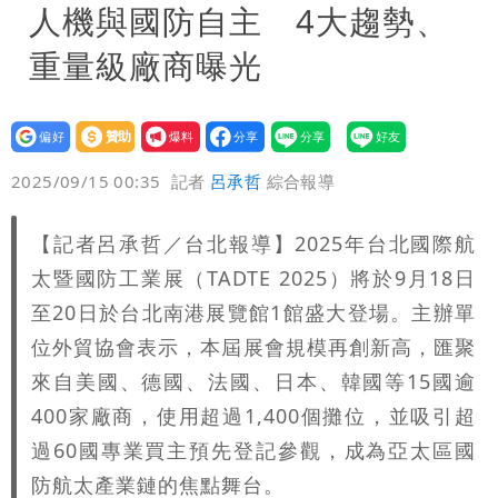
分享
人機與國防自主 4大趨勢、
重量級廠商曝光
設為
贊助
我要
偏好
壹蘋
爆料
2025/09/15 00:35
記者
呂承哲
綜合報導
【記者呂承哲／台北報導】2025年台北國際航
太暨國防工業展（TADTE 2025）將於9月18日
至20日於台北南港展覽館1館盛大登場。主辦單
位外貿協會表示，本屆展會規模再創新高，匯聚
來自美國、德國、法國、日本、韓國等15國逾
400家廠商，使用超過1,400個攤位，並吸引超
過60國專業買主預先登記參觀，成為亞太區國
防航太產業鏈的焦點舞台。