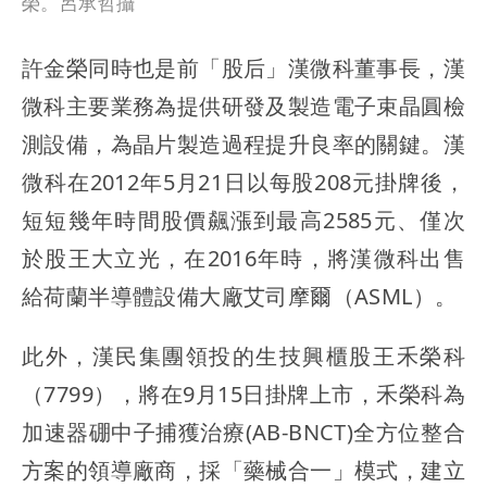
榮。呂承哲攝
許金榮同時也是前「股后」漢微科董事長，漢
微科主要業務為提供研發及製造電子束晶圓檢
測設備，為晶片製造過程提升良率的關鍵。漢
微科在2012年5月21日以每股208元掛牌後，
短短幾年時間股價飆漲到最高2585元、僅次
於股王大立光，在2016年時，將漢微科出售
給荷蘭半導體設備大廠艾司摩爾（ASML）。
此外，漢民集團領投的生技興櫃股王禾榮科
（7799），將在9月15日掛牌上市，禾榮科為
加速器硼中子捕獲治療(AB-BNCT)全方位整合
方案的領導廠商，採「藥械合一」模式，建立