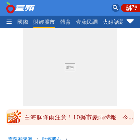
社會
國際
財經股市
體育
壹蘋民調
火線話題
Foc
白海豚降雨注意！10縣市豪雨特報 今
晚至明下午受影響
颱風假來了！連江縣明停班課 竹縣山區
8校停課不停班
穿中國貨內褲逛街「整件掉出裙底」
OL哀號：在同事眼前顏面盡失
「我是台灣人」胸章竟是中國製
Cheap：愛台灣只是發財的口號
白海豚降雨注意！10縣市豪雨特報 今
晚至明下午受影響
颱風假來了！連江縣明停班課 竹縣山區
壹蘋新聞網
財經股市