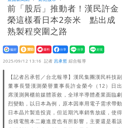
前「股后」推動者！漢民許金
8校停課不停班
榮這樣看日本2奈米 點出成
熟製程突圍之路
設為
贊助
我要
偏好
壹蘋
爆料
2025/09/12 13:16
記者
呂承哲
綜合報導
【記者呂承哲／台北報導】漢民集團漢民科技副
董事長暨漢測榮譽董事長許金榮今（12）日出
席漢測興櫃前媒體茶敘，全球半導體產業面臨劇
烈變動，以日本為例，原本因車用電子需求帶動
日本晶片製造投資，但近期汽車銷售放緩，使得
台積電熊本二廠進度也有所影響，主要還是看該