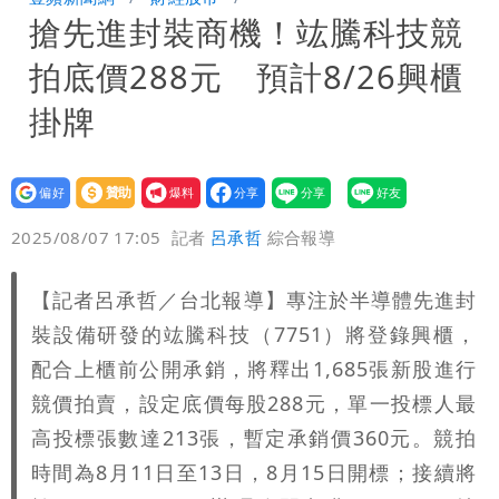
搶先進封裝商機！竑騰科技競
沒水用
民間採購BNT源頭 鄭運鵬：有群人故意
拍底價288元 預計8/26興櫃
「洗腦台灣人兩觀念」
「琵鷺」颱風生成！三颱共舞路徑曝光
掛牌
設為
贊助
我要
偏好
壹蘋
爆料
2025/08/07 17:05
記者
呂承哲
綜合報導
【記者呂承哲／台北報導】專注於半導體先進封
裝設備研發的竑騰科技（7751）將登錄興櫃，
配合上櫃前公開承銷，將釋出1,685張新股進行
競價拍賣，設定底價每股288元，單一投標人最
高投標張數達213張，暫定承銷價360元。競拍
時間為8月11日至13日，8月15日開標；接續將