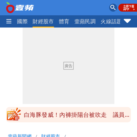
社會
國際
財經股市
體育
壹蘋民調
火線話題
Foc
民間採購BNT源頭 鄭運鵬：有群人故意
「洗腦台灣人兩觀念」
「琵鷺」颱風生成！三颱共舞路徑曝光
揮別9年演藝圈 女演員當「全職運將」
公布收入比拍戲賺更多
他二刷《蜘蛛人》一路劇透 周圍觀眾氣
炸開扁
白海豚發威！內褲掛陽台被吹走 議員神
回1句笑翻10萬人
桃園又要大停水！最長一早到晚上七點都
壹蘋新聞網
財經股市