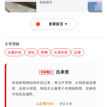
影響、新規一次看
財經股市
查看留言 ▼
文章標籤
竑騰科技
競拍
興櫃
先進封裝
設備
呂承哲
作者簡介
壹蘋新聞網財經科技記者，專注半導體、AI與新能源產
業，追蹤台積電、輝達及台廠電子供應鏈動態，並解析
市場投資趨勢。
訂閱 RSS
更多文章
|