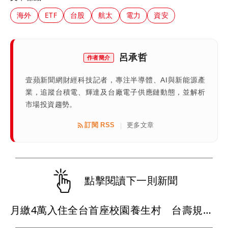
海外
ETF
台股
航太
電力
資安
呂承哲
作者簡介
壹蘋新聞網財經科技記者，專注半導體、AI與新能源產
業，追蹤台積電、輝達及台廠電子供應鏈動態，並解析
市場投資趨勢。
訂閱 RSS
更多文章
|
點擊閱讀下一則新聞
月繳4萬入住全台首座校園養生村 台壽規劃買保單可「跳住」北中南養生宅