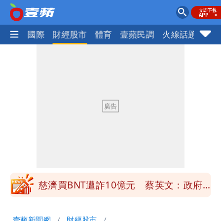
社會
國際
財經股市
體育
壹蘋民調
火線話題
Foc
慈濟買BNT遭詐10億元 蔡英文：政府
很多謹慎判斷當時未被理解
「慈濟別想躲在受害者3字後面」 她：
10.6億顧問費決策過程在哪
當年缺疫苗缺快篩缺口罩 王鴻薇：陳時
中哪來勇氣要別人道歉
兆基風暴！前董座李建成移送北檢 是否
聲押？交保？複訊後揭曉
慈濟買BNT遭詐10億元 蔡英文：政府
很多謹慎判斷當時未被理解
「慈濟別想躲在受害者3字後面」 她：
壹蘋新聞網
財經股市