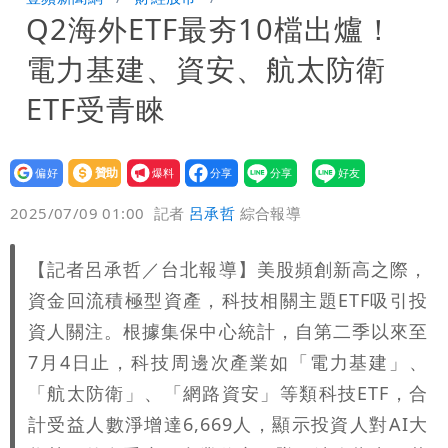
Q2海外ETF最夯10檔出爐！
10.6億顧問費決策過程在哪
電力基建、資安、航太防衛
ETF受青睞
設為
贊助
我要
偏好
壹蘋
爆料
2025/07/09 01:00
記者
呂承哲
綜合報導
【記者呂承哲／台北報導】美股頻創新高之際，
資金回流積極型資產，科技相關主題ETF吸引投
資人關注。根據集保中心統計，自第二季以來至
7月4日止，科技周邊次產業如「電力基建」、
「航太防衛」、「網路資安」等類科技ETF，合
計受益人數淨增達6,669人，顯示投資人對AI大