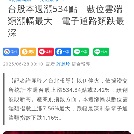
台股本週漲534點 數位雲端
公布收入比拍戲賺更多
「琵鷺」颱風生成！三颱共舞路徑曝光
類漲幅最大 電子通路類跌最
HAHABABY帽T日文印成「哈哈鄙卑」
深
真相曝光直播當下就被問
設為
贊助
我要
偏好
壹蘋
爆料
2025/06/28 00:10
記者
許麗珍
綜合報導
【記者許麗珍／台北報導】以伊停火，依據證交
所統計本週台股上漲534.34點或2.42%，續創
波段新高。產業別指數方面，本週漲幅以數位雲
端類指數上漲7.56%最大，跌幅最深則是電子通
路類指數下跌1.16%。