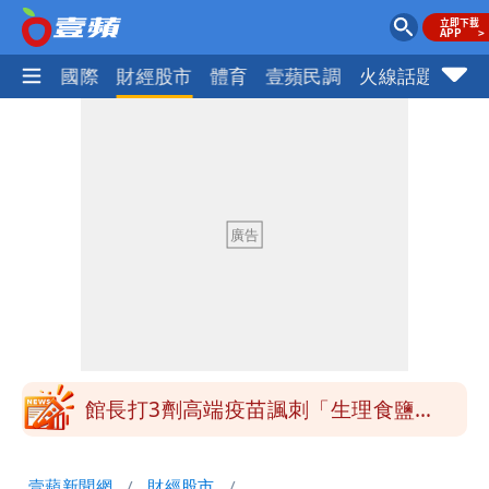
社會
國際
財經股市
體育
壹蘋民調
火線話題
Foc
「琵鷺」颱風生成！三颱共舞路徑曝光
HAHABABY帽T日文印成「哈哈鄙卑」
真相曝光直播當下就被問
北市沒放颱風假挨轟 楊植斗：綠委竟不
知道颱風假要有依據
白海豚不放假「跟巴威差別在這裡」 蔣
萬安：這很清楚標準一致
館長打3劑高端疫苗諷刺「生理食鹽
水」 王浩宇揚言告發
揮別9年演藝圈 女演員當「全職運將」
壹蘋新聞網
財經股市