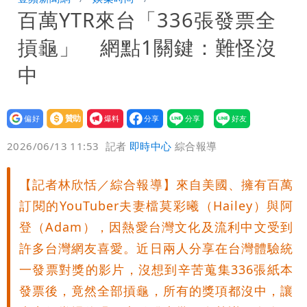
百萬YTR來台「336張發票全
摃龜」 網點1關鍵：難怪沒
中
設為
贊助
我要
偏好
壹蘋
爆料
2026/06/13 11:53
記者
即時中心
綜合報導
【記者林欣恬／綜合報導】來自美國、擁有百萬
訂閱的YouTuber夫妻檔莫彩曦（Hailey）與阿
登（Adam），因熱愛台灣文化及流利中文受到
許多台灣網友喜愛。近日兩人分享在台灣體驗統
一發票對獎的影片，沒想到辛苦蒐集336張紙本
發票後，竟然全部摃龜，所有的獎項都沒中，讓