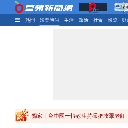
最新
焦點
熱門
娛樂時尚
生活
政治
社會
國際
財
外送專法上路滿2週！Uber Eats曝外
高希均辭世享耆壽90歲 畢生推動閱讀
內馬爾開到「寶可夢神包」後徹底入坑
白海豚驚險掠過北部 專家估：海警明
獨家｜台中國一特教生持掃把攻擊老師