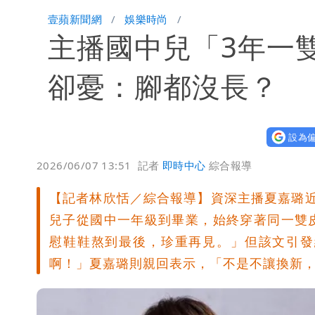
「楊承勳」名字終於公開！被害人父淚喊
壹蘋新聞網
娛樂時尚
主播國中兒「3年一
外送專法上路滿2週！Uber Eats曝外
高希均辭世享耆壽90歲 畢生推動閱讀
卻憂：腳都沒長？
設為偏
2026/06/07 13:51
記者
即時中心
綜合報導
【記者林欣恬／綜合報導】資深主播夏嘉璐
兒子從國中一年級到畢業，始終穿著同一雙
慰鞋鞋熬到最後，珍重再見。」但該文引發
啊！」夏嘉璐則親回表示，「不是不讓換新