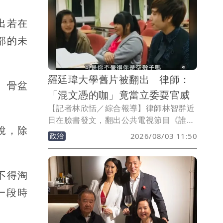
分享自己也成功拿到錢母。
出若在
部的未
羅廷瑋大學舊片被翻出 律師：
、骨盆
「混文憑的咖」竟當立委耍官威
【記者林欣恬／綜合報導】律師林智群近
日在臉書發文，翻出公共電視節目《誰來
說，除
晚餐》過去曾拍攝國民黨立委羅廷瑋的內
政治
2026/08/03 11:50
容，批評羅廷瑋的大學求學經歷及問政表
現，直言對方是「混文憑的咖」，卻一路
當選台中市議員、立法委員。他更諷刺表
不得淘
示，「真的是感謝台中市民的水準」，讓
一段時
這樣的咖在國會耍官威。