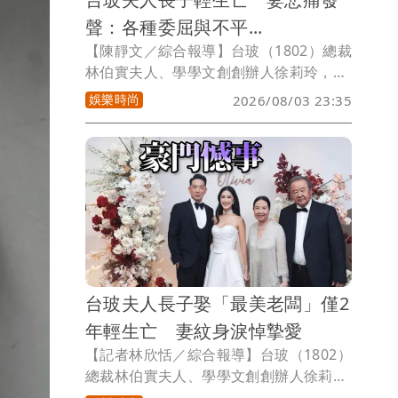
聲：各種委屈與不平...
【陳靜文／綜合報導】台玻（1802）總裁
林伯實夫人、學學文創創辦人徐莉玲，日
前因烏龍發文聲援張柏芝、砲轟王菲與謝
娛樂時尚
2026/08/03 23:35
霆鋒，引發關注，今傳出徐莉玲今年初歷
經喪子之痛，50多歲長子徐子翔於春節期
間輕生亡，家屬低調治喪，消息直到今日
才曝光。徐子翔的妻子譚以欣，今天悲痛
在社群發聲，中文提到「過去我們一起面
對各種委屈與不平，最後你選擇先離開，
我則只能選擇安靜」，再度引發外界議論
與揣測。
台玻夫人長子娶「最美老闆」僅2
年輕生亡 妻紋身淚悼摯愛
【記者林欣恬／綜合報導】台玻（1802）
總裁林伯實夫人、學學文創創辦人徐莉
玲，日前因在社群平台發文聲援張柏芝並