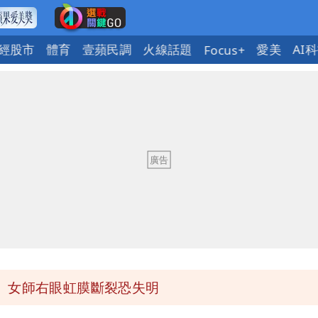
經股市
體育
壹蘋民調
火線話題
愛美
AI
Focus+
送員收益變化
與進步觀念
 砸重金再買一整桌卡盒
發布 陸警可能相對低
 女師右眼虹膜斷裂恐失明