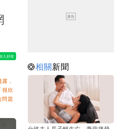
網
相關
新聞
透露，
「很欣
的問題
台玻夫人長子輕生亡 妻悲痛發