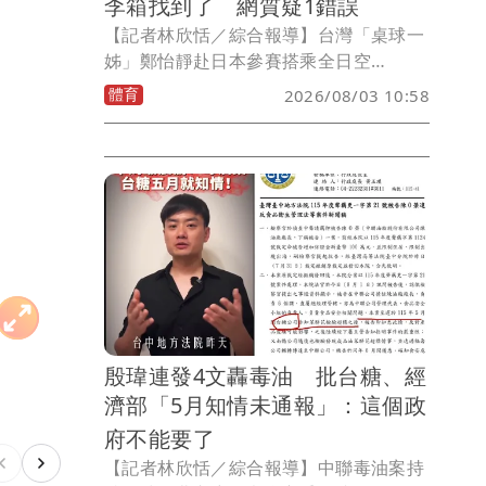
李箱找到了 網質疑1錯誤
【記者林欣恬／綜合報導】台灣「桌球一
姊」鄭怡靜赴日本參賽搭乘全日空
（ANA）NH852航班，從台北松山機場飛
體育
2026/08/03 10:58
往東京羽田機場，抵達後卻發現行李箱疑
似遭同班機旅客誤拿，由於行李內裝有此
次參賽的重要裝備，教練鄭佳奇緊急透過
社群平台發文協尋，希望對方發現後能盡
快歸還。鄭佳奇在今(3)日稍早在社群平台
發文報平安，表示經廣大網友協助轉發
後，航空公司已於上午10時許順利聯繫到
誤拿行李的旅客，並將儘速把行李送往指
定地點。
殷瑋連發4文轟毒油 批台糖、經
濟部「5月知情未通報」：這個政
府不能要了
【記者林欣恬／綜合報導】中聯毒油案持