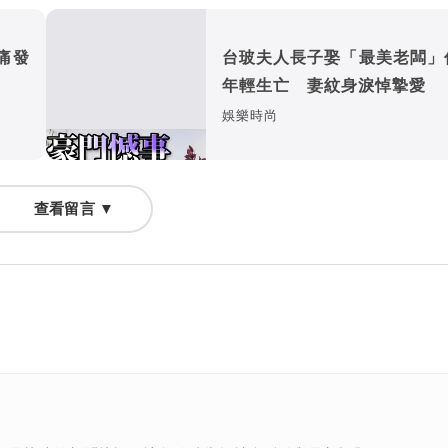
痛發
台玻夫人長子娶「最美老闆」
年輕生亡 妻紋身淚悼摯愛
娛樂時尚
查看留言 ▼