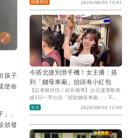
娛樂時尚
2026/08/03 13:41
點名王菲、謝霆鋒，引發外界關注，其貼
文雖已刪除，但風波未歇。如今傳出徐莉
玲今年初歷經白髮人送黑髮人的重大打
擊，長子徐子翔於春節期間驟然離世，享
年50多歲，家屬低調治喪，消息直到近日
才曝光。而妻子譚以欣在痛失丈夫後，於
今年的白色情人節曝光疑似為丈夫紋身的
照片，之後雖陸續走訪美國洛杉磯、日本
東京，近日還和女性友人遊行歐洲，但發
今搭北捷別滑手機！女主播：搭
文仍滿是對摯愛的想念，令人傷感莫名。
但孩子
到「錢母車廂」抬頭有小紅包
成使命
【記者林欣恬／綜合報導】台北捷運板南
線3日一早出現「招財錢母車廂」，不少
通勤族搭車時意外發現車廂內懸掛著小紅
生活
2026/08/03 12:00
包，直呼「早八的小確幸」。有女主播在
子」、
社群平台分享，自己幸運搭到招財錢母車
該頒發
廂，提醒搭乘板南線的民眾「別一直低頭
滑手機，抬頭就有小紅包」，不少人留言