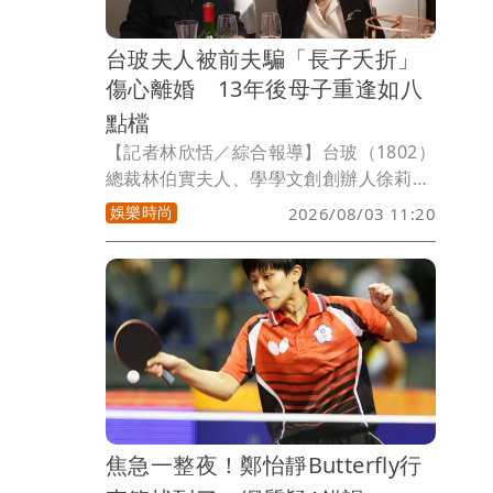
台玻夫人被前夫騙「長子夭折」
傷心離婚 13年後母子重逢如八
點檔
【記者林欣恬／綜合報導】台玻（1802）
總裁林伯實夫人、學學文創創辦人徐莉
玲，近日傳出長子徐子翔今年初不幸離
娛樂時尚
2026/08/03 11:20
世，令人唏噓。而鮮為人知的是，徐莉玲
與徐子翔的母子情，歷經一段宛如八點檔
般的曲折人生，因前夫留子不維持婚姻，
騙她「兒子夭折」，讓她傷心離婚返台，
未料這對母子竟在13年後意外重逢相認。
焦急一整夜！鄭怡靜Butterfly行