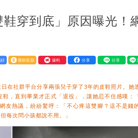
「終於能交代」 捐500萬獎學金延續愛
雙鞋穿到底」原因曝光！
送員收益變化
與進步觀念
好
贊助壹蘋
我要爆料
近日在社群平台分享兩張兒子穿了3年的皮鞋照片。她
皮鞋，直到畢業才正式「退役」，讓她忍不住感嘆：
網友熱議，紛紛驚呼：「不心疼這雙腳？這不是錢
，但每次問小孩都說不用。」