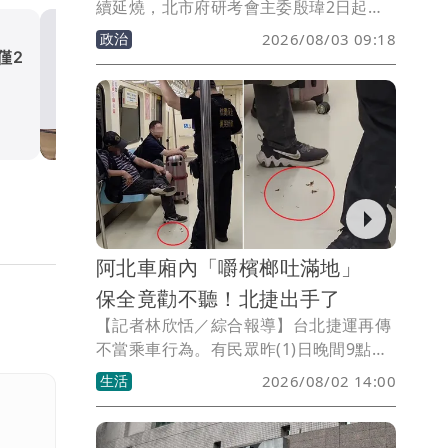
續延燒，北市府研考會主委殷瑋2日起在
臉書連發4篇貼文，針對台糖5月即驗出中
政治
2026/08/03 09:18
聯供應的粗油含有一級致癌物苯駢芘
僅2
今搭北捷別滑手機！女主播
（BaP）超標一事，質疑台糖與經濟部明
到「錢母車廂」抬頭有小紅包
知毒油問題卻未主動通報，痛批政府「毒
生活
油不通報、毒油不下架」，更直言「這個
政府不能要了」。
阿北車廂內「嚼檳榔吐滿地」
保全竟勸不聽！北捷出手了
【記者林欣恬／綜合報導】台北捷運再傳
不當乘車行為。有民眾昨(1)日晚間9點在
松山新店線（綠線）、中正紀念堂往西門
生活
2026/08/02 14:00
方向，拍下一名中年男性乘客在捷運車廂
內嚼食檳榔的畫面。該名男子不僅無視站
在前方的保全人員勸導，還持續咀嚼並將