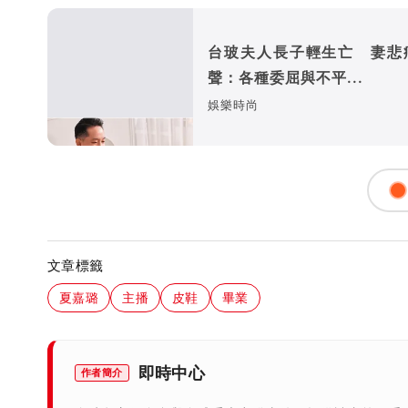
台玻夫人長子輕生亡 妻悲
聲：各種委屈與不平...
娛樂時尚
文章標籤
夏嘉璐
主播
皮鞋
畢業
即時中心
作者簡介