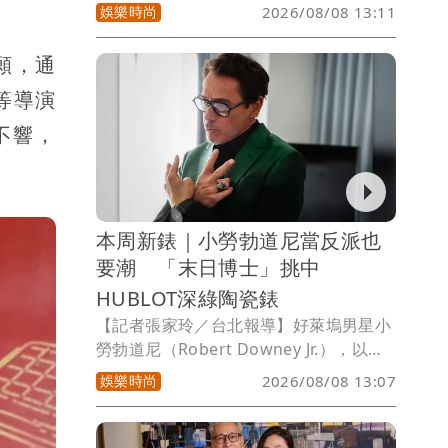
台灣影史最賣座國片，片中三位主演苗可
娛樂時尚
2026/08/08 13:11
麗、孫淑媚、安心亞接受MyVideo獨家專
訪時一致認為，真正打動觀眾的是每個人
願，通
在電影裡都看見了自己的故事。
等導演
不響，
本周新錶｜小勞勃道尼當反派也
要潮 「末日博士」挑中
HUBLOT深綠陶瓷錶
【記者張家玲／台北報導】好萊塢男星小
勞勃道尼（Robert Downey Jr.），以
「鋼鐵人」一角紅遍全球，近期他宣告重
娛樂時尚
2026/08/08 13:07
回漫威電影宇宙，在《復仇者聯盟：末日
崛起》中飾演大反派「末日博士」，該新
角色以綠色為代表色，小勞勃道尼近日在