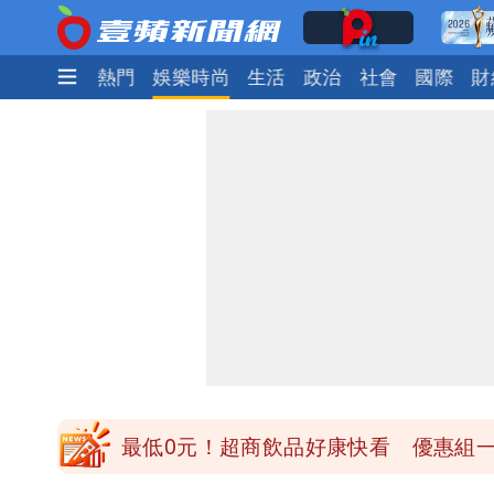
最新
焦點
熱門
娛樂時尚
生活
政治
社會
國際
財
楊千霈一打二帶女兒出國 崩潰哭得極
昔痛罵「陳時中擋疫苗」被翻出 黃智
王世堅抱兒舊照曝光！網友驚：年輕是
醫學教授林慶順意外離世 女兒沉痛證
最低0元！超商飲品好康快看 優惠組一