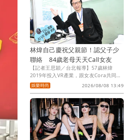
林煒自己慶祝父親節！認父子少
聯絡 84歲老母天天Call女友
【記者王思穎／台北報導】57歲林煒
2019年投入VR產業，跟女友Cora共同成
立「MetaFace」超級臉股份有限公司
娛樂時尚
2026/08/08 13:49
（MetaFace Co., Ltd.），今（8日）參
展高齡健康產業博覽會。他和前妻龔慈恩
育有一雙兒女林卓毅、林愷鈴，適逢父親
節，他已收到女兒祝福訊息，但遠在英國
就讀律師相關科系的兒子，「他可能在
忙，很少聯繫」。連兒子已經成為實習
生，到加拿大實習了，都是從他84歲老母