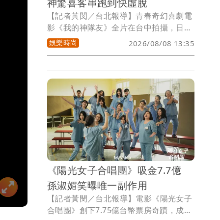
神驚喜客串跑到快虛脫
【記者黃閔／台北報導】青春奇幻喜劇電
影《我的神隊友》全片在台中拍攝，日前
正式殺青，歷經前期密集足球訓練與一個
娛樂時尚
2026/08/08 13:35
多月拍攝，演員們不僅培養出球場上的默
契，也建立深厚情誼。除了邱以太、林亭
莉、程予希、鍾岳軒、Ozone黃文廷、
FEniX夏浦洋、728SEVENTOEIGHT王學
駿、Ni!KA萊恩等主要卡司外，林子閎也
特別客串演出。隨著拍攝告一段落，眾人
紛紛分享最難忘的拍攝回憶。
《陽光女子合唱團》吸金7.7億
孫淑媚笑曝唯一副作用
【記者黃閔／台北報導】電影《陽光女子
合唱團》創下7.75億台幣票房奇蹟，成為