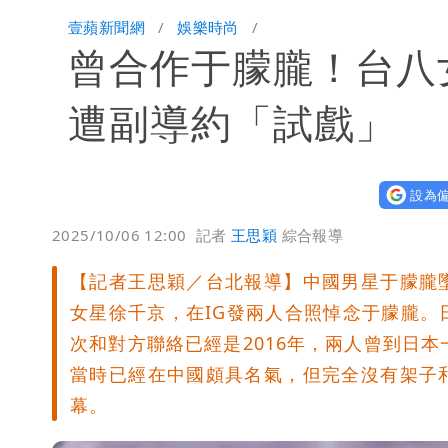
白海豚今防豪雨、38度高溫！雙眼牆致
壹蘋新聞網
娛樂時尚
曾合作于朦朧！台
楊千霈一打二帶女兒出國 崩潰哭得極
昔痛罵「陳時中擋疫苗」被翻出 黃智
遭副導約「試戲」
設為偏
2025/10/06 12:00
記者
王思穎
綜合報導
【記者王思穎／台北報導】中國男星于朦朧
女星徐千京，在IG發兩人合照悼念于朦朧
次和對方聯絡已經是2016年，兩人曾到日
當時已經在中國頗具名氣，但完全沒有架子
幕。