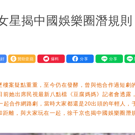
「海豚跳」
八女星揭中國娛樂圈潛規
狼狽
賢戰網友：台灣人靠我活下來
好
贊助壹蘋
我要爆料
墜樓案疑點重重，至今仍在發酵，曾與他合作過短劇
。日前她出席民視最新八點檔《豆腐媽媽》記者會透露
本一起合作網路劇，當時大家都還是20出頭的年輕人，
和距離，與大家玩在一起，徐千京也揭中國娛樂圈潛