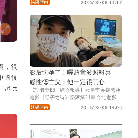
娛樂時尚
2026/08/08 14:17
使、TWICE成員Mina（名井南）現身，
這也是她首度單獨在台出席活動，透露昨
天就已經先來晃了一圈，表示「台灣的食
物特別想念珍珠奶茶和夜市小吃」。
攝，很
影后懷孕了！曬超音波照報喜
中國很
感性憶亡父：他一定很開心
一起玩
【記者黃閔／綜合報導】女星李亦捷憑藉
電影《野雀之詩》榮獲第21屆台北電影獎
最佳女主角獎。2023年，她和攝影師老公
娛樂時尚
2026/08/08 14:06
曾崴榆結婚，婚後就積極備孕。如今她在
社群平台發文曝懷孕喜訊。