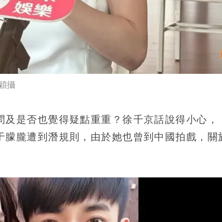
穎攝
問及是否也覺得疑點重重？徐千京話說得小心，
于朦朧遭到潛規則，由於她也曾到中國拍戲，關