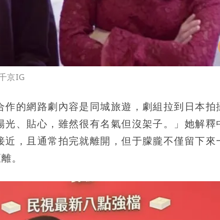
千京IG
合作的網路劇內容是同城旅遊，劇組拉到日本拍
陽光、貼心，雖然很有名氣但沒架子。」她解釋
接近，且通常拍完就離開，但于朦朧不僅留下來
距離。