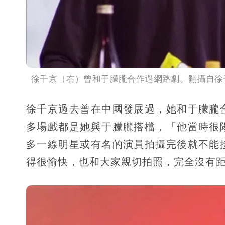
徐千京（右）曾和于朦朧合作過網路劇。翻攝自徐
徐千京過去曾在中國發展過，她和于朦朧
多場戲都是她與于朦朧搭檔，「他當時很
多一線明星或有名的演員拍攝完後就不能
得很愉快，也和大家親切拍照，完全沒有