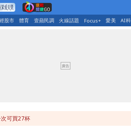
經股市
體育
壹蘋民調
火線話題
愛美
AI
Focus+
狼狽
賢戰網友：台灣人靠我活下來
大帥哥
實
次可買27杯