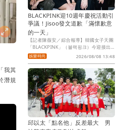
口中聽到，他笑說自己和上一代爸媽不一
樣，認為子女都是獨立的個體了，太常聯
BLACKPINK迎10週年慶祝活動引
絡會造成小孩壓力。
爭議！Jisoo發文道歉「滿懷歉意
的一天」
【記者陳薇安／綜合報導】韓國女子天團
「BLACKPINK」（블랙핑크）今迎接出
道10週年，因經紀公司「YG娛樂」舉行
娛樂時尚
2026/08/08 13:48
Meet &Greet紀念活動草率了事，引發粉
絲怒火。成員Jisoo在進入8月8日的第一
「我其
時刻，發文向「BLINK」（粉絲名稱）道
於潛規
歉，「這次的紀念日對我來說是滿懷歉意
的一天」，Jennie及ROSÉ也分別在IG表
示未來會以更好的模樣繼續見面，感動全
球粉絲。
邱以太「點名他」反差最大 男