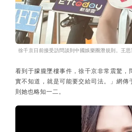
徐千京日前接受訪問談到中國娛樂圈潛規則。王思
看到于朦朧墜樓事件，徐千京非常震驚，
實不知道，就是可能要交給司法。」網傳
則她也略知一二。