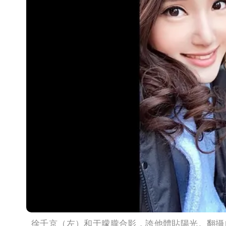
徐千京（左）和于朦朧合影，誇他體貼陽光。翻攝