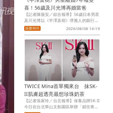
喜！56歲及川光博再婚當爸
【記者陳薇安／綜合報導】56歲日本男星
及川光博以《半澤直樹》堺雅人的銀行同
事一角廣為人熟知，與女星檀麗有過一段
娛樂時尚
2026/08/08 14:19
婚姻，2018年簽字離婚。他離婚7年多，
選在令和8年8月8日的好日子宣布再婚，
今天在官網表示已與圈外女友登記，同時
證實有了愛的結晶，將迎接新生命的到
來。
TWICE Mina首單獨來台 抹SK-
II肌膚超透亮最想珍珠奶茶
【記者張家玲／台北報導】保養品牌SK-II
今日在台北華山文創園區舉辦「鎖住青春
PITERA體驗展」，特別邀請全球品牌大