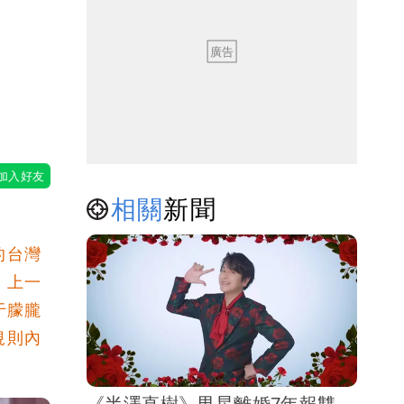
則
相關
新聞
的台灣
，上一
于朦朧
規則內
《半澤直樹》男星離婚7年報雙