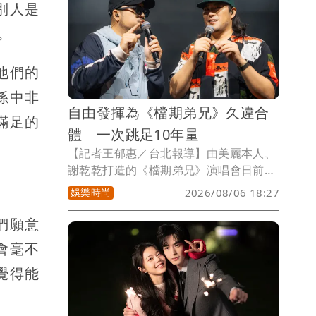
別人是
。
他們的
係中非
自由發揮為《檔期弟兄》久違合
滿足的
體 一次跳足10年量
【記者王郁惠／台北報導】由美麗本人、
謝乾乾打造的《檔期弟兄》演唱會日前登
場，首度採「日班」與「夜班」雙場形
娛樂時尚
2026/08/06 18:27
式，一天舉辦兩場演出，並以「把拍攝現
場搬進演唱會」為概念，結合直播、MV
們願意
拍攝、Reaction及即興互動，讓歌迷不只
會毫不
是觀眾，更直接參與演出，打造不同以往
覺得能
的沉浸式體驗。