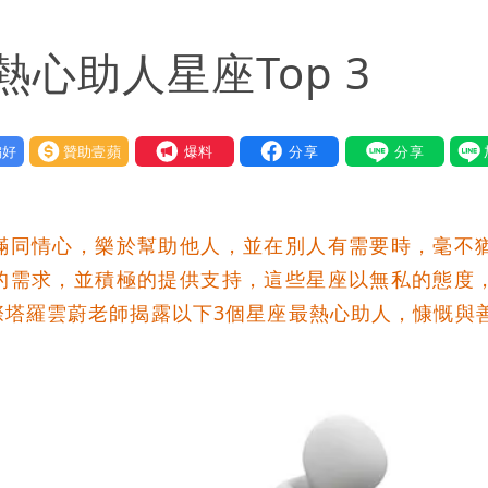
「終於能交代」 捐500萬獎學金延續愛
心助人星座Top 3
潮變強」 路徑分歧藏警訊：不利強度維持
好
贊助壹蘋
我要爆料
滿同情心，樂於幫助他人，並在別人有需要時，毫不
的需求，並積極的提供支持，這些星座以無私的態度
際塔羅雲蔚老師揭露以下3個星座最熱心助人，慷慨與