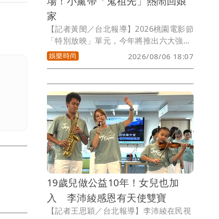
場！小薰帶「鬼祖先」熱鬧回娘
家
【記者黃閔／台北報導】2026桃園電影節
「特別放映」單元，今年將推出六大強
片，主題橫跨閩南、客家、眷村、原住
娛樂時尚
2026/08/06 18:07
民、國際以及兩岸等六大面向，精心呼應
桃園作為多元族群共居城市的文化縮影。
不僅洪都拉斯、牧森會隨新片《大仙尪
仔》亮相桃園電影節作台灣首映，前影展
大使小薰（黃瀞怡）也將帶著她的喜劇新
作《怎麼可能我家的祖先是你家的鬼》回
桃影娘家熱鬧首映
19歲兒做公益10年！女兒也加
入 李沛綾感恩有天使雙寶
【記者王思穎／台北報導】李沛綾在民視