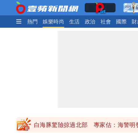
最新
焦點
熱門
娛樂時尚
生活
政治
社會
國際
財
「楊承勳」名字終於公開！被害人父淚喊
白海豚颱風逼近！鄭明典示警「恐遇黑
高希均辭世享耆壽90歲 畢生推動閱讀
內馬爾開到「寶可夢神包」後徹底入坑
白海豚驚險掠過北部 專家估：海警明