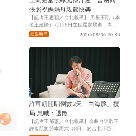
張照祝媽媽母親節快樂
【記者王思穎／台北報導】 男星王凱（本
名王建隆）7月26日在租屋處驟逝，享年
43歲。明（7日）起靈堂連3天開放供親友
娛樂時尚
2026/08/06 20:35
弔唁。今靈堂照片曝光，他穿著白色上
衣，露出陽光溫暖笑容，令人無限懷念。
感傷的是，這張靈堂照片，是王凱生前為
保養品代言而拍攝，曾在母親節時，用這
張照片，發文祝福媽媽母親節快樂，如今
卻是白髮人送黑髮人。
許富凱開唱倒數2天「白海豚」攪
局 急喊：退散！
【記者王郁惠／台北報導】金曲台語歌王
許富凱將於本周六（8日）於台北小巨蛋
舉辦《一五一拾》演唱會，開唱倒數2天