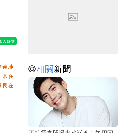
相關
新聞
猶豫地
，常在
善良在
王凱靈堂照曝光藏洋蔥！曾用同