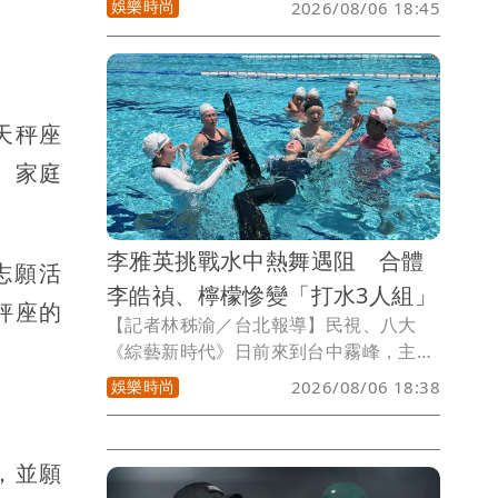
娛樂時尚
2026/08/06 18:45
他積極投入最後彩排，同時也緊盯颱風動
向，盼望天氣放晴，向歌迷喊話一起集
氣，笑說：「白海豚退散！」希望8月8日
父親節當天，所有人都能平安進場，共度
天秤座
難忘回憶。
、家庭
李雅英挑戰水中熱舞遇阻 合體
志願活
李皓禎、檸檬慘變「打水3人組」
秤座的
【記者林秭渝／台北報導】民視、八大
《綜藝新時代》日前來到台中霧峰，主持
人阿翔、楊繡惠、李雅英、檸檬以及藝人
娛樂時尚
2026/08/06 18:38
來賓李晧禎在國立臺灣美術館開場，阿翔
分享這裡是全台最大的公立美術館，放眼
全亞洲也是數一數二的特色美術館。
，並願