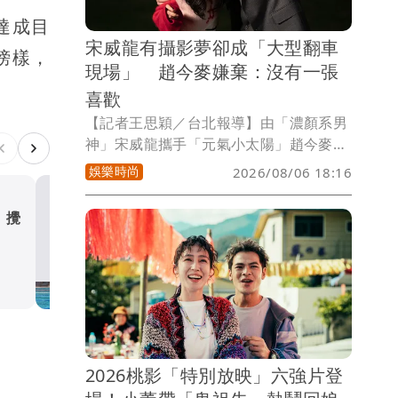
達成目
宋威龍有攝影夢卻成「大型翻車
榜樣，
現場」 趙今麥嫌棄：沒有一張
喜歡
【記者王思穎／台北報導】由「濃顏系男
神」宋威龍攜手「元氣小太陽」趙今麥主
演的療癒愛情劇《驕陽似我》，融合青春
娛樂時尚
2026/08/06 18:16
校園暗戀與職場重逢的浪漫設定，CP感十
足。拍戲期間他們經常互當彼此的御用攝
」攪
李雅英挑戰水中熱舞遇阻 
影師，不過宋威龍的拍照技術屢遭趙今麥
李皓禎、檸檬慘變「打水3人
嫌棄，笑虧「他說他抓拍的是情緒，但抓
娛樂時尚
拍的都不對」，更直言幾乎沒有一張照片
讓自己滿意。
2026桃影「特別放映」六強片登