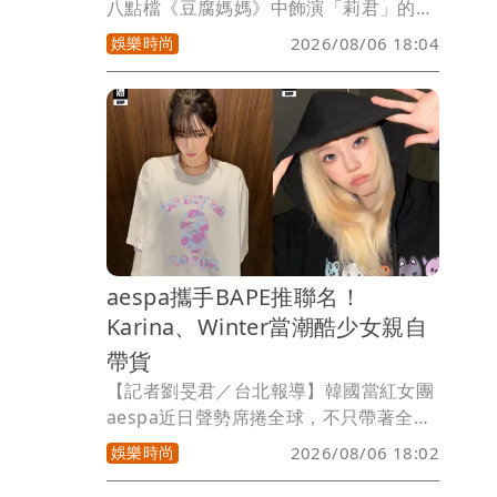
八點檔《豆腐媽媽》中飾演「莉君」的，
趁著劇中角色暫時休息、適逢孩子從美國
娛樂時尚
2026/08/06 18:04
返台放暑假，難得擁有完整的家庭時光，
便帶著一雙兒女投入公益活動，以實際行
動陪伴長者，度過充滿意義的暑假。
aespa攜手BAPE推聯名！
Karina、Winter當潮酷少女親自
帶貨
【記者劉旻君／台北報導】韓國當紅女團
aespa近日聲勢席捲全球，不只帶著全新
專輯《LEMONADE》強勢回歸，更首次
娛樂時尚
2026/08/06 18:02
登上Lollapalooza音樂節舞台。人氣爆棚