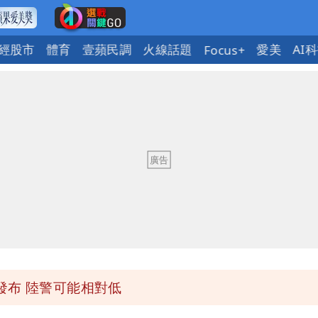
經股市
體育
壹蘋民調
火線話題
愛美
AI
Focus+
「終於能交代」 捐500萬獎學金延續愛
潮變強」 路徑分歧藏警訊：不利強度維持
與進步觀念
 砸重金再買一整桌卡盒
發布 陸警可能相對低