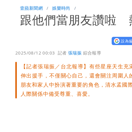
「楊承勳」名字終於公開！被害人父淚喊
壹蘋新聞網
娛樂時尚
跟他們當朋友讚啦 熱
白海豚颱風逼近！鄭明典示警「恐遇黑
設為偏
2025/08/12 00:03
記者
張瑞振
綜合報導
【記者張瑞振／台北報導】有些星座天生充
伸出援手，不僅關心自己，還會關注周圍人
朋友和家人中扮演著重要的角色，清水孟國
人際關係中備受尊重、喜愛。