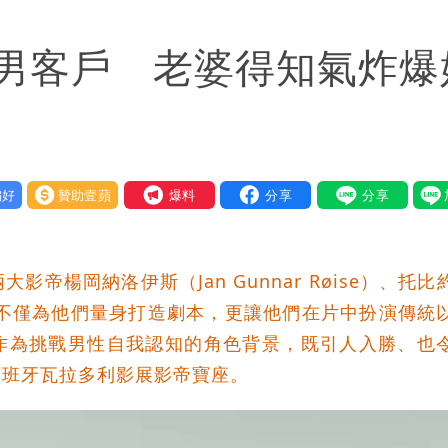
慧芝：今年的送立院345天還在審
男客戶 老婆得知氣炸爆
OL哀號：在同事眼前顏面盡失
好
贊助壹蘋
我要爆料
帝楊岡納洛伊斯（Jan Gunnar Røise）、托比
豪格魯德不僅為他們量身打造劇本，更讓他們在片中扮演傳統
作為挑戰男性自我認知的角色背景，既引人入勝、也
西班牙瓦拉多利影展影帝寶座。