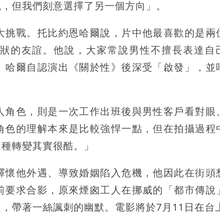
現，但我們刻意選擇了另一個方向」。
大挑戰。托比約恩哈爾說，片中他最喜歡的是兩
狀的友誼。他說，大家常說男性不擅長表達自
。哈爾自認演出《關於性》後深受「啟發」，並
人角色，則是一次工作出班後與男性客戶看對眼
角色的理解本來是比較強悍一點，但在拍攝過程
這種轉變其實很酷。」
釋懷他外遇、導致婚姻陷入危機，他因此在街頭
前要求合影，原來煙囪工人在挪威的「都市傳說
，帶著一絲諷刺的幽默。電影將於7月11日在台