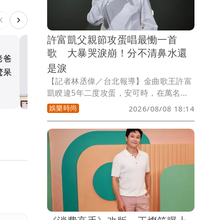
許富凱父親節攻蛋唱最慟一首
歌 大暴哭淚崩！分不清鼻水還
老爸
魏蔓、黃騰浩後院開趴 「驚
是淚
驚呆
戰」玩出超真實感情
【記者林丞偉／台北報導】金曲歌王許富
娛樂時尚
凱睽違5年二度攻蛋，安可時，在萬名觀
眾自發性一起點亮，手機燈海將小巨蛋幻
娛樂時尚
2026/08/08 18:14
化成星空銀河，他感性訴說，自己是個幸
運的人，因為老天爺賞他個好歌喉，緃
使，沒有愛人可以帶他去賞櫻花，但有了
現場萬名粉絲陪伴已足夠，然而，適逢父
親節，他想起過世3年的亡父，唱到一半
淚崩，他仰頭不讓淚水掉下來，但又止不
住淚水，哭到淚流滿面，分不清是鼻水還
是淚。