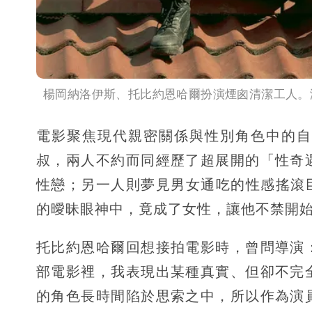
楊岡納洛伊斯、托比約恩哈爾扮演煙囪清潔工人。
電影聚焦現代親密關係與性別角色中的自
叔，兩人不約而同經歷了超展開的「性奇
性戀；另一人則夢見男女通吃的性感搖滾巨星
的曖昧眼神中，竟成了女性，讓他不禁開
托比約恩哈爾回想接拍電影時，曾問導演
部電影裡，我表現出某種真實、但卻不完
的角色長時間陷於思索之中，所以作為演