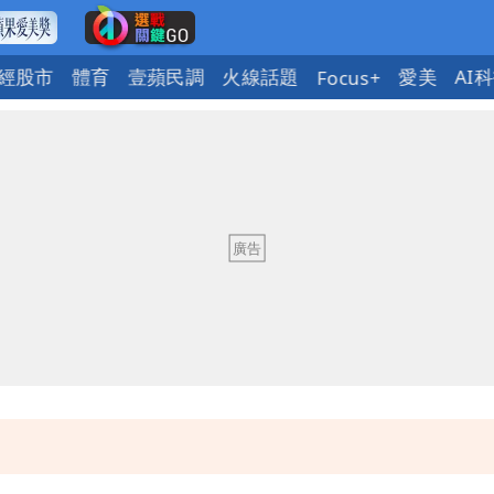
經股市
體育
壹蘋民調
火線話題
愛美
AI
Focus+
慧芝：今年的送立院345天還在審
OL哀號：在同事眼前顏面盡失
ap：愛台灣只是發財的口號
今晚至明下午受影響