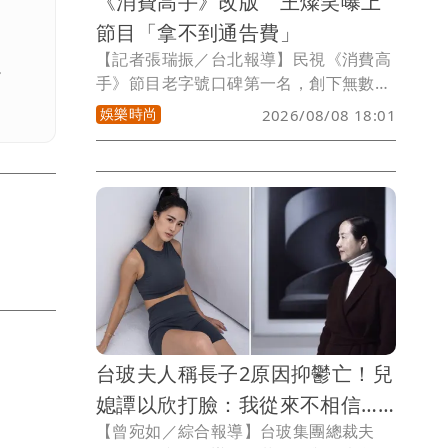
《消費高手》改版 王燦笑曝上
節目「拿不到通告費」
【記者張瑞振／台北報導】民視《消費高
。
手》節目老字號口碑第一名，創下無數人
氣百萬銷售商品深受觀眾青睞，為慶祝銷
娛樂時尚
2026/08/08 18:01
售業績強強滾，該節目轉型新型態，除了
每一次邀請知名藝人一起體驗產品，會加
入AI科技介紹產品以及街頭訪問消費者，
更多元化的內容讓觀眾選擇。
台玻夫人稱長子2原因抑鬱亡！兒
媳譚以欣打臉：我從來不相信……
【曾宛如／綜合報導】台玻集團總裁夫