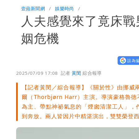
明年總預算「史上最強」10大亮點 李
壹蘋新聞網
娛樂時尚
人夫感覺來了竟床戰
穿中國貨內褲逛街「整件掉出裙底」 
姻危機
設為偏
2025/07/09 17:08
記者
黃閔
綜合報導
【記者黃閔／綜合報導】《關於性》由挪威兩大影
爾（Thorbjørn Harr）主演。導演
為主、帶點神祕氣息的「煙囪清潔工人」，
到奔放。兩人皆因片中精湛演出，雙雙榮登