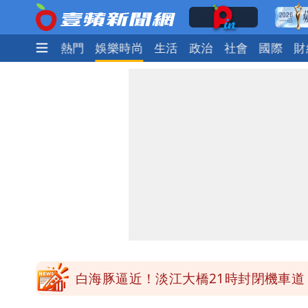
最新
焦點
熱門
娛樂時尚
生活
政治
社會
國際
財
明年總預算「史上最強」10大亮點 李
穿中國貨內褲逛街「整件掉出裙底」 
「我是台灣人」胸章竟是中國製 Che
白海豚降雨注意！10縣市豪雨特報 
白海豚逼近！淡江大橋21時封閉機車道