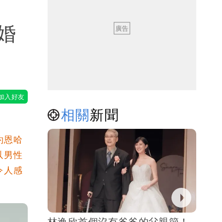
婚
相關
新聞
約恩哈
以男性
令人感
林逸欣首個沒有爸爸的父親節！