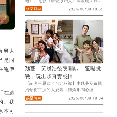
珊》、電影《摩登原始人》等溫暖又搞笑
的演出為觀眾熟知的老牌好萊塢男星約翰
娛樂時尚
2026/08/08 18:55
古德曼（John Goodman）最新近照曝
光，讓不少粉絲差點認不出來。
直男大
己是同
魏蔓、黃騰浩後院開趴 「驚嚇挑
在鮑伊
戰」玩出超真實感情
【記者王思穎／台北報導】由魏蔓及黃騰
浩領銜主演的大愛劇《轉角那間心藥
「在這
局》，劇情有著多樣的父子關係。黃騰浩
娛樂時尚
2026/08/08 18:34
的。我
與童星吳宥儒之間的親子關係，父親的角
色既要嚴厲，又要溫柔，劉育仁因為父親
原本可
望子成龍的高壓下而叛逆等。