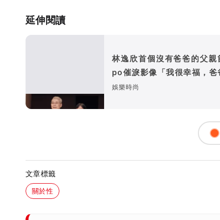
延伸閱讀
林逸欣首個沒有爸爸的父親
po催淚影像「我很幸福，爸
很快樂吧」
娛樂時尚
文章標籤
關於性