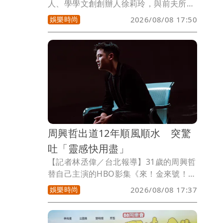
人、學學文創創辦人徐莉玲，與前夫所生
長子徐子翔，50多歲在年初輕生亡，。徐
娛樂時尚
2026/08/08 17:50
莉玲昨打破沉默表示長子徐子翔「可能從
小不幸福的家庭陰影，加上長大後長期孤
軍奮鬥的壓力，使他最後選擇抑鬱而
終」。但此言遭到兒媳譚以欣反擊，她po
出老公小時候照片，表示「我從來不是一
個相信童年會決定一個人最終會成為什麼
樣的人… 如果愛只有在你完全順從的時
候，才會被給予，那就不是無條件的 ，那
只是一種有條件的認可」。
周興哲出道12年順風順水 突驚
吐「靈感快用盡」
【記者林丞偉／台北報導】31歲的周興哲
替自己主演的HBO影集《來！金來號！》
創作片尾曲《殼》，藉由歌曲回望從19歲
娛樂時尚
2026/08/08 17:37
出道到現在的12年的歲月，笑說就像是用
衝刺的速度一路成長，「以前那些辛苦，
現在回頭看，都像是一層一層的殼。」許