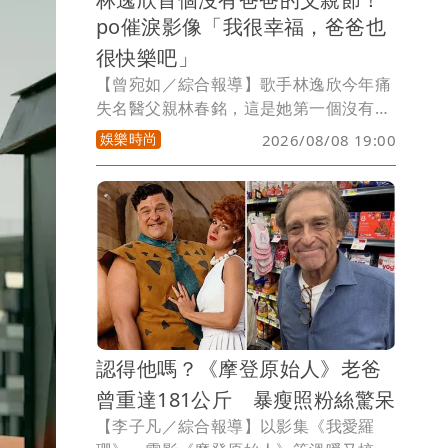
po催淚影像「我很幸福，爸爸也
很快樂吧」
【曾宛如／綜合報導】歌手林逸欣今年痛
失名醫父親林春銘，這是她第一個沒有爸
爸的父親節，林逸欣po出爸爸在她婚宴上
娛樂時尚
2026/08/08 19:00
獻唱的最後一首歌《你幸福我快樂》，她
要跟在天上的爸爸說「我很幸福，爸爸一
定也很快樂吧」，讓網友看到眼睛濕濕
的，對這段父女情十分感動，表示「爸爸
永遠是妳的天空，現在他已成為星星永遠
守護者妳」。
認得他嗎？《摩登原始人》老爸
曾重達181公斤 暴瘦照粉絲驚呆
【李子凡／綜合報導】以影集《我愛羅