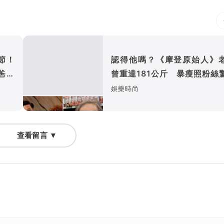
節！
認得他嗎？《摩登原始人》
爸也
曾重達181公斤 暴瘦照粉絲
娛樂時尚
查看留言 ▼