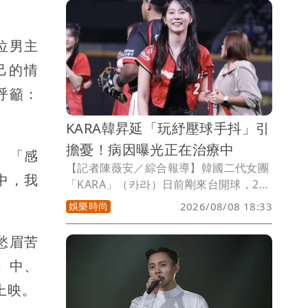
位男主
己的情
呼籲：
KARA韓昇延「玩紓壓球手抖」引
擔憂！病因曝光正在治療中
、「感
【記者陳薇安／綜合報導】韓國二代女團
中，我
「KARA」（카라）日前剛來台開球，22
日還將來舉行見面會。唱韓昇延上月底度
娛樂時尚
2026/08/08 18:33
過38歲生日，當時慶生影片玩起紓壓球，
手疑似無力發抖，後來登台開球後演出動
愁眉苦
作也有點僵硬，引起粉絲憂心，韓媒
」中、
《OSEN》今報導，曝光韓昇延的病況。
上映。