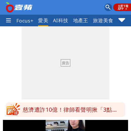
線話題
愛美
AI科技
地產王
旅遊美食
車市
Focus+
白海豚最快下午海警！大雨襲7縣市 明
恐發陸警
白海豚游進溫暖海域 對流一夕復活！鄭
明典曝後續變化
97萬網紅「肥大叔」驚傳猝逝！最後身
影曝 網驚覺不對
違約交割拉警報！金管會擬改制 違約1
次恐圈存
慈濟遭詐10億！律師看聲明揪「3點
怪」：不像被害人
藍昔狂譙擋疫苗 慈濟真變「世紀大騙