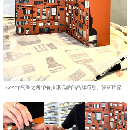
Aesop寓香之所帶有捨棄偶數的品牌巧思。張家玲攝