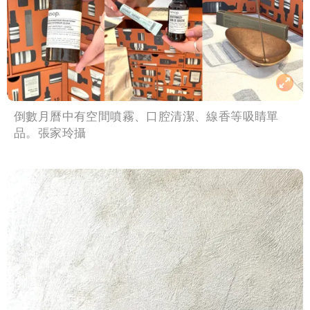
倒數月曆中有空間噴霧、口腔清潔、線香等吸睛單
品。張家玲攝