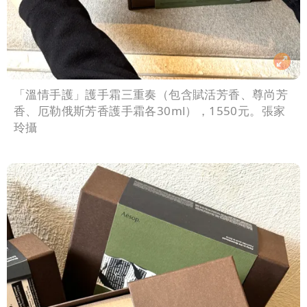
「溫情手護」護手霜三重奏（包含賦活芳香、尊尚芳
香、厄勒俄斯芳香護手霜各30ml），1550元。張家
玲攝