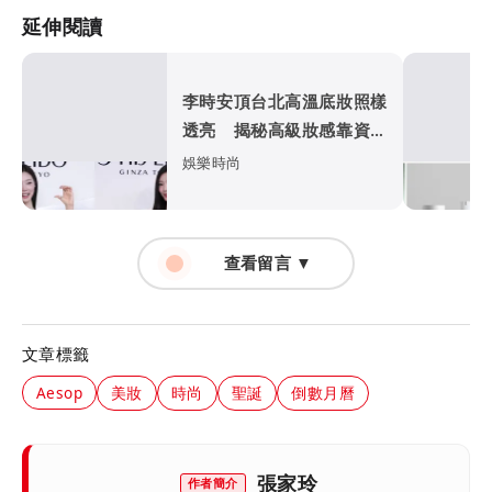
延伸閱讀
李時安頂台北高溫底妝照樣
透亮 揭秘高級妝感靠資生
堂這罐
娛樂時尚
查看留言 ▼
文章標籤
Aesop
美妝
時尚
聖誕
倒數月曆
張家玲
作者簡介