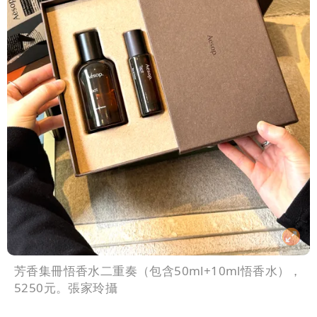
芳香集冊悟香水二重奏（包含50ml+10ml悟香水），
5250元。張家玲攝