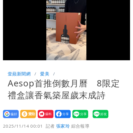
局」！網朝聖翻車文笑了
川普出重手！禁中國機器人、逆變器進
口 防北京滲透供應鏈
慈濟被騙10億！陳時中一語成讖 王必
勝：時間久看出睿智
白海豚路徑「搖擺」 暴風圈估擦沿岸！
可能籠罩4縣市
白海豚4個關鍵時間點！專家：明晚起風
Loaded
:
Unmute
79.81%
雨最大
老公外遇修復內幕！欣西亞曬牽手照「2
壹蘋新聞網
愛美
Aesop首推倒數月曆 8限定
人身體卻僵硬」
白海豚最快下午海警！大雨襲7縣市 明
禮盒讓香氣築屋歲末成詩
恐發陸警
白海豚游進溫暖海域 對流一夕復活！鄭
明典曝後續變化
設為
贊助
我要
偏好
壹蘋
爆料
2025/11/14 00:01
記者
張家玲
綜合報導