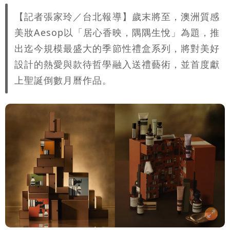
【記者張家玲／台北報導】歲末將至，澳洲質感
美妝Aesop以「居心香映，隅隅生悅」為題，推
出迄今規模最盛大的季節性禮盒系列，將對美好
設計的熱愛與款待哲學融入送禮藝術，並首度獻
上聖誕倒數月曆作品。