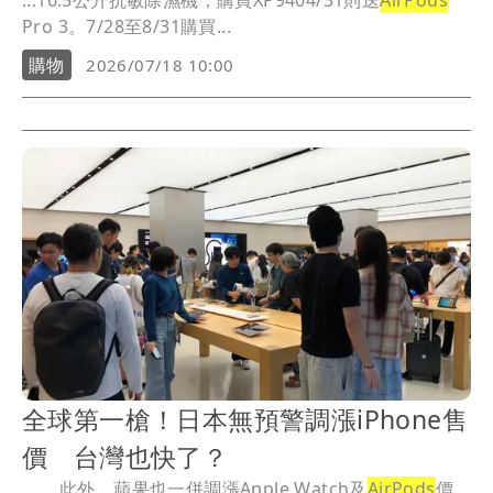
...16.5公升抗敏除濕機；購買XP9404/31則送
AirPods
Pro 3。7/28至8/31購買...
購物
2026/07/18 10:00
全球第一槍！日本無預警調漲iPhone售
價 台灣也快了？
...。 此外，蘋果也一併調漲Apple Watch及
AirPods
價