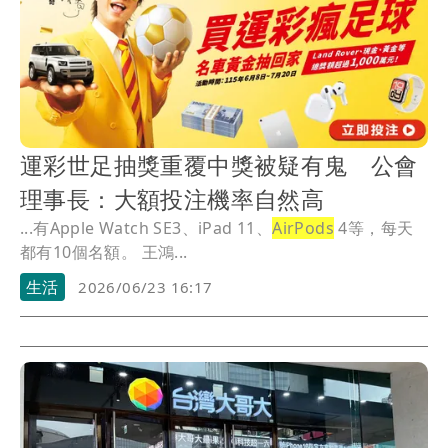
運彩世足抽獎重覆中獎被疑有鬼 公會
理事長：大額投注機率自然高
...有Apple Watch SE3、iPad 11、
AirPods
4等，每天
都有10個名額。 王鴻...
生活
2026/06/23 16:17