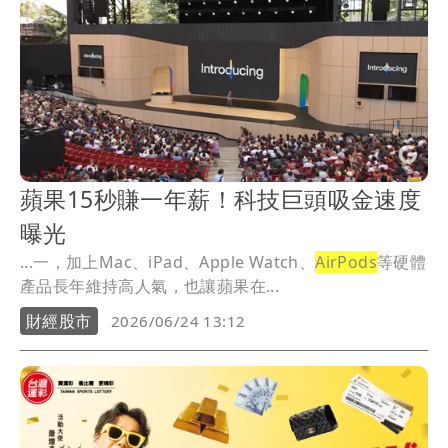
蘋果15秒賺一年薪！科技巨頭吸金速度
曝光
...一，加上Mac、iPad、Apple Watch、
AirPods
等硬體
產品長年維持高人氣，也讓蘋果在...
財經股市
2026/06/24 13:12