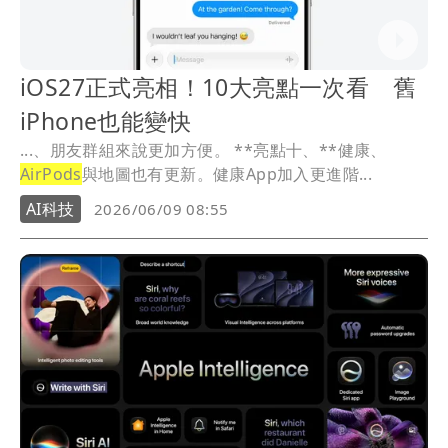
iOS27正式亮相！10大亮點一次看 舊
iPhone也能變快
...、朋友群組來說更加方便。 **亮點十、**健康、
AirPods
與地圖也有更新。健康App加入更進階...
AI科技
2026/06/09 08:55