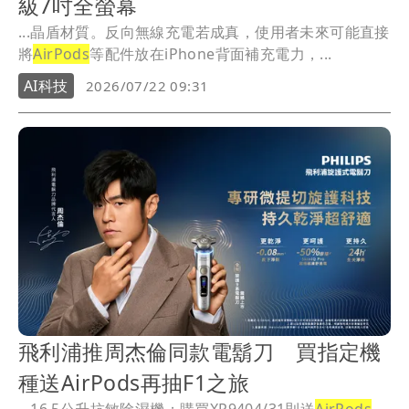
級7吋全螢幕
...晶盾材質。反向無線充電若成真，使用者未來可能直接
將
AirPods
等配件放在iPhone背面補充電力，...
AI科技
2026/07/22 09:31
飛利浦推周杰倫同款電鬍刀 買指定機
種送AirPods再抽F1之旅