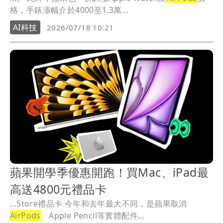
格，手錶漲幅介於4000至1.3萬...
AI科技
2026/07/18 10:21
蘋果開學季優惠開跑！買Mac、iPad最
高送4800元禮品卡
...Store禮品卡 今年和去年最大不同，是蘋果取消
AirPods
、Apple Pencil等實體配件...