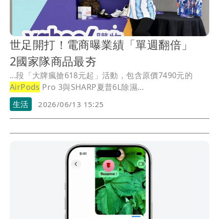
世足開打！電商曝業績「單週翻倍」
2國家隊商品最夯
...段「大牌瘋搶618元起」活動，包含原價7490元的
AirPods
Pro 3與SHARP夏普6L除濕...
生活
2026/06/13 15:25