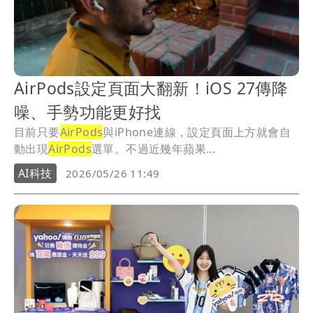
AirPods設定頁面大翻新！iOS 27傳降
噪、手勢功能更好找
目前只要
AirPods
與iPhone連線，設定頁面上方就會自
動出現
AirPods
選單。不過近幾年蘋果...
AI科技
2026/05/26 11:49