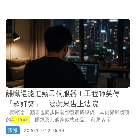
離職還能進蘋果伺服器！工程師笑傳
「超好笑」 被蘋果告上法院
...同概念；蘋果也同步開發智慧家庭設備、具備攝影鏡頭
的
AirPods
、眼鏡及其他穿戴式產品。 蘋果表示...
國際
2026/07/12 16:34